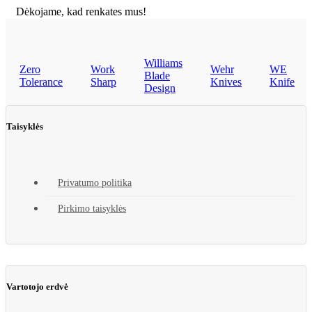
Dėkojame, kad renkates mus!
Williams
Zero
Work
Wehr
WE
Blade
Tolerance
Sharp
Knives
Knife
Design
Taisyklės
Privatumo politika
Pirkimo taisyklės
Vartotojo erdvė