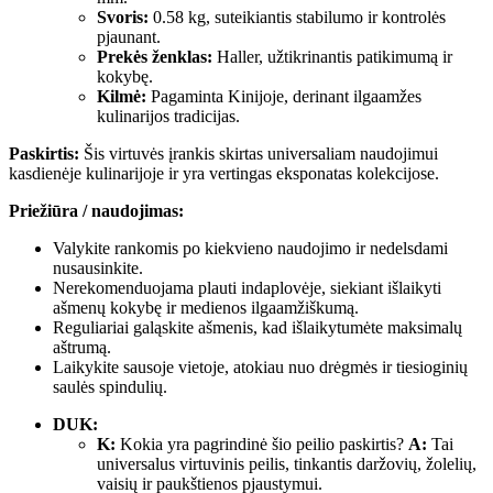
Svoris:
0.58 kg, suteikiantis stabilumo ir kontrolės
pjaunant.
Prekės ženklas:
Haller, užtikrinantis patikimumą ir
kokybę.
Kilmė:
Pagaminta Kinijoje, derinant ilgaamžes
kulinarijos tradicijas.
Paskirtis:
Šis virtuvės įrankis skirtas universaliam naudojimui
kasdienėje kulinarijoje ir yra vertingas eksponatas kolekcijose.
Priežiūra / naudojimas:
Valykite rankomis po kiekvieno naudojimo ir nedelsdami
nusausinkite.
Nerekomenduojama plauti indaplovėje, siekiant išlaikyti
ašmenų kokybę ir medienos ilgaamžiškumą.
Reguliariai galąskite ašmenis, kad išlaikytumėte maksimalų
aštrumą.
Laikykite sausoje vietoje, atokiau nuo drėgmės ir tiesioginių
saulės spindulių.
DUK:
K:
Kokia yra pagrindinė šio peilio paskirtis?
A:
Tai
universalus virtuvinis peilis, tinkantis daržovių, žolelių,
vaisių ir paukštienos pjaustymui.