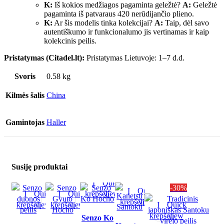
K:
Iš kokios medžiagos pagaminta geležtė?
A:
Geležtė
pagaminta iš patvaraus 420 nerūdijančio plieno.
K:
Ar šis modelis tinka kolekcijai?
A:
Taip, dėl savo
autentiškumo ir funkcionalumo jis vertinamas ir kaip
kolekcinis peilis.
Pristatymas (Citadel.lt):
Pristatymas Lietuvoje: 1–7 d.d.
Svoris
0.58 kg
Kilmės šalis
China
Gamintojas
Haller
Susiję produktai
Į
Quick
-30%
Į
Quick
Į
Quick
Į
Quick
krepšelį
view
krepšelį
view
krepšelį
view
krepšelį
view
Į
Quick
krepšelį
view
Senzo Ko