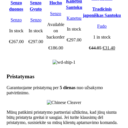
Kanetsu
Senzo
Senzo
Hocho
Santoku
duonos
Gyuto
Tradicinis
Senzo
peilis
Hocho
japoniškas Santoku
Kanetsu
Senzo
Senzo
virėjo peilis
Available
Fudo
In stock
on
In stock
In stock
backorder
1 in stock
€
297.00
€
267.00
€
297.00
€
186.00
€
44.85
€
31.40
Pristatymas
Garantuojame pristatymą per
5 dienas
nuo užsakymo
patvirtinimo.
Mūsų patikimi pristatymo partneriai užtikrina, kad jūsų siunta
būtų pristatyta greitai ir saugiai. Jei turite klausimų dėl
pristatymo, susisiekite su mūsų klientų aptarnavimo komanda.