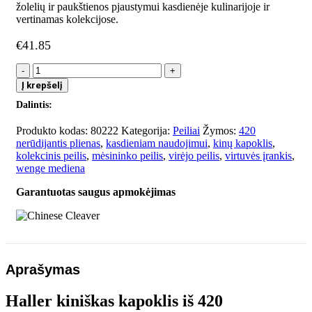
žolelių ir paukštienos pjaustymui kasdienėje kulinarijoje ir
vertinamas kolekcijose.
€
41.85
produkto
kiekis:
Į krepšelį
Chinese
Dalintis:
Cleaver
Produkto kodas:
80222
Kategorija:
Peiliai
Žymos:
420
nerūdijantis plienas
,
kasdieniam naudojimui
,
kinų kapoklis
,
kolekcinis peilis
,
mėsininko peilis
,
virėjo peilis
,
virtuvės įrankis
,
wenge mediena
Garantuotas saugus apmokėjimas
Aprašymas
Haller kiniškas kapoklis iš 420