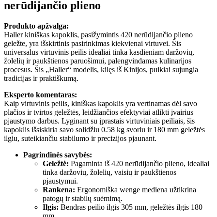
nerūdijančio plieno
Produkto apžvalga:
Haller kiniškas kapoklis, pasižymintis 420 nerūdijančio plieno
geležte, yra išskirtinis pasirinkimas kiekvienai virtuvei. Šis
universalus virtuvinis peilis idealiai tinka kasdieniam daržovių,
žolelių ir paukštienos paruošimui, palengvindamas kulinarijos
procesus. Šis „Haller“ modelis, kilęs iš Kinijos, puikiai sujungia
tradicijas ir praktiškumą.
Eksperto komentaras:
Kaip virtuvinis peilis, kiniškas kapoklis yra vertinamas dėl savo
plačios ir tvirtos geležtės, leidžiančios efektyviai atlikti įvairius
pjaustymo darbus. Lyginant su įprastais virtuviniais peiliais, šis
kapoklis išsiskiria savo solidžiu 0.58 kg svoriu ir 180 mm geležtės
ilgiu, suteikiančiu stabilumo ir precizijos pjaunant.
Pagrindinės savybės:
Geležtė:
Pagaminta iš 420 nerūdijančio plieno, idealiai
tinka daržovių, žolelių, vaisių ir paukštienos
pjaustymui.
Rankena:
Ergonomiška wenge mediena užtikrina
patogų ir stabilų suėmimą.
Ilgis:
Bendras peilio ilgis 305 mm, geležtės ilgis 180
mm.