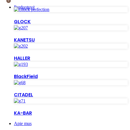
0
0
Parduotuvė
GLOCK
KANETSU
HALLER
BlackField
CITADEL
KA-BAR
Apie mus