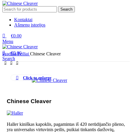
Search
Kontaktai
Ašmenų istorijos
€
0.00
Menu
€
0.00
Pradžia
Peiliai
Chinese Cleaver
Search
Click to enlarge
Chinese Cleaver
Haller kiniškas kapoklis, pagamintas iš 420 nerūdijančio plieno,
yra universalus virtuvinis peilis, puikiai tinkantis daržovių,