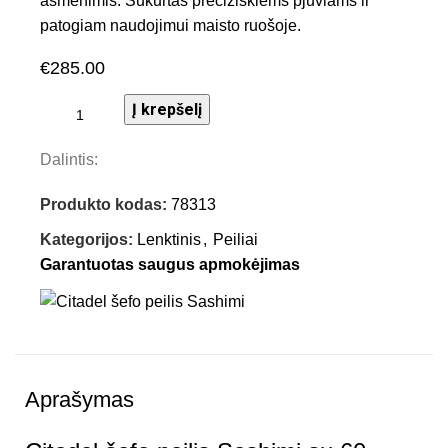
ašmenimis. Sukurtas preciziškiems pjūviams ir
patogiam naudojimui maisto ruošoje.
€
285.00
Į krepšelį
Dalintis:
Produkto kodas:
78313
Kategorijos:
Lenktinis
,
Peiliai
Garantuotas saugus apmokėjimas
Aprašymas