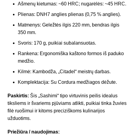
Ašmenų kietumas: ~60 HRC; nugarėlės: ~45 HRC.
Plienas: DNH7 anglies plienas (0,75 % anglies).
Matmenys: Geležtės ilgis 220 mm, bendras ilgis
350 mm.
Svoris: 170 g, puikiai subalansuotas.
Rankena: Ergonomiška kaštono formos iš paduko
medžio.
Kilmė: Kambodža, „Citadel“ meistrų darbas.
Komplektacija: Su Cordura medžiagos dėžute.
Paskirtis:
Šis „Sashimi“ tipo virtuvinis peilis idealus
tiksliems ir švariems pjūviams atlikti, puikiai tinka žuvies
filė ruošimui ir kitoms preciziškoms kulinarijos
užduotims.
Priežiūra / naudojimas: