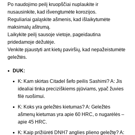
Po naudojimo peilį kruopščiai nuplaukite ir
nusausinkite, kad išvengtumėte korozijos.
Reguliariai galąskite ašmenis, kad išlaikytumėte
maksimalų aštrumą.
Laikykite peilį sausoje vietoje, pageidautina
pridedamoje dėžutėje.
Venkite pjaustyti ant kietų paviršių, kad nepažeistumėte
geležtės.
DUK:
K: Kam skirtas Citadel šefo peilis Sashimi? A: Jis
idealiai tinka preciziškiems pjūviams, ypač žuvies
filė ruošimui.
K: Koks yra geležtės kietumas? A: Geležtės
ašmenų kietumas yra apie 60 HRC, o nugarėlės –
apie 45 HRC.
K: Kaip prižiūrėti DNH7 anglies plieno geležtę? A: