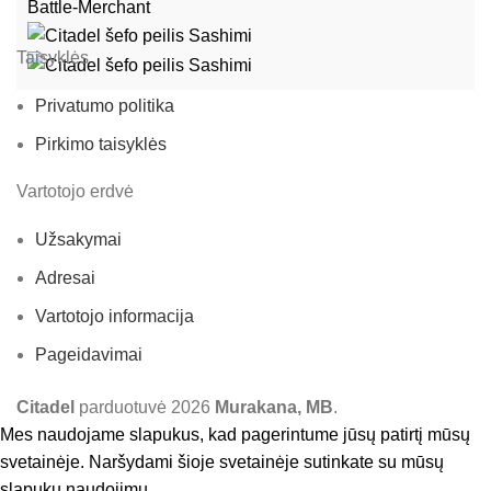
Battle-Merchant
Taisyklės
Privatumo politika
Pirkimo taisyklės
Vartotojo erdvė
Užsakymai
Adresai
Vartotojo informacija
Pageidavimai
Citadel
parduotuvė
2026
Murakana, MB
.
Mes naudojame slapukus, kad pagerintume jūsų patirtį mūsų
svetainėje. Naršydami šioje svetainėje sutinkate su mūsų
slapukų naudojimu.