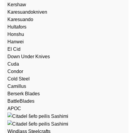
Kershaw
Karesuandokniven
Karesuando
Hultafors
Honshu
Hanwei
El Cid
Down Under Knives
Cuda
Condor
Cold Steel
Camillus
Berserk Blades
BattleBlades
APOC
Windlass Steelcrafts