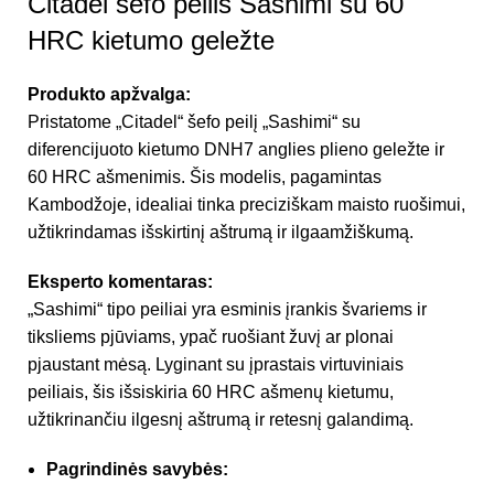
Citadel šefo peilis Sashimi su 60
HRC kietumo geležte
Produkto apžvalga:
Pristatome „Citadel“ šefo peilį „Sashimi“ su
diferencijuoto kietumo DNH7 anglies plieno geležte ir
60 HRC ašmenimis. Šis modelis, pagamintas
Kambodžoje, idealiai tinka preciziškam maisto ruošimui,
užtikrindamas išskirtinį aštrumą ir ilgaamžiškumą.
Eksperto komentaras:
„Sashimi“ tipo peiliai yra esminis įrankis švariems ir
tiksliems pjūviams, ypač ruošiant žuvį ar plonai
pjaustant mėsą. Lyginant su įprastais virtuviniais
peiliais, šis išsiskiria 60 HRC ašmenų kietumu,
užtikrinančiu ilgesnį aštrumą ir retesnį galandimą.
Pagrindinės savybės: