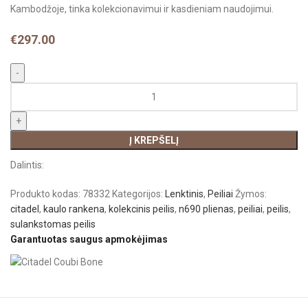
Kambodžoje, tinka kolekcionavimui ir kasdieniam naudojimui.
€
297.00
Į KREPŠELĮ
Dalintis:
Produkto kodas:
78332
Kategorijos:
Lenktinis
,
Peiliai
Žymos:
citadel
,
kaulo rankena
,
kolekcinis peilis
,
n690 plienas
,
peiliai
,
peilis
,
sulankstomas peilis
Garantuotas saugus apmokėjimas