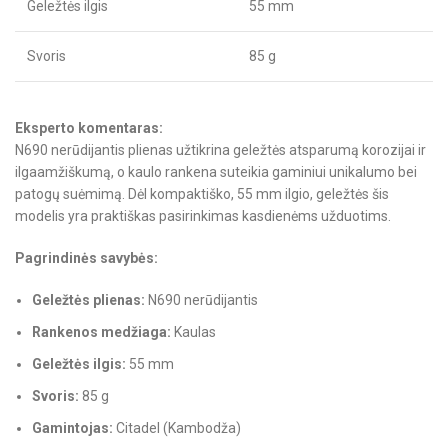
Geležtės ilgis
55 mm
Svoris
85 g
Eksperto komentaras:
N690 nerūdijantis plienas užtikrina geležtės atsparumą korozijai ir
ilgaamžiškumą, o kaulo rankena suteikia gaminiui unikalumo bei
patogų suėmimą. Dėl kompaktiško, 55 mm ilgio, geležtės šis
modelis yra praktiškas pasirinkimas kasdienėms užduotims.
Pagrindinės savybės:
Geležtės plienas:
N690 nerūdijantis
Rankenos medžiaga:
Kaulas
Geležtės ilgis:
55 mm
Svoris:
85 g
Gamintojas:
Citadel (Kambodža)