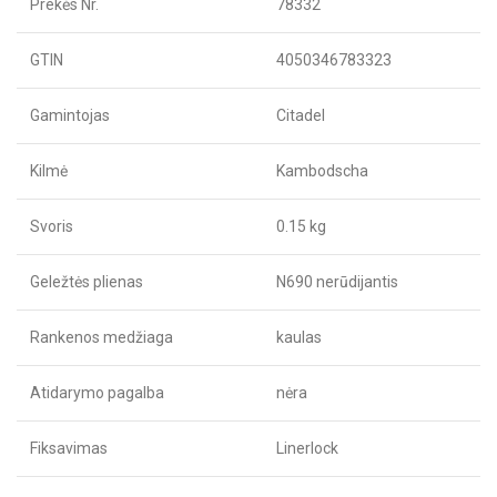
Prekės Nr.
78332
GTIN
4050346783323
Gamintojas
Citadel
Kilmė
Kambodscha
Svoris
0.15 kg
Geležtės plienas
N690 nerūdijantis
Rankenos medžiaga
kaulas
Atidarymo pagalba
nėra
Fiksavimas
Linerlock