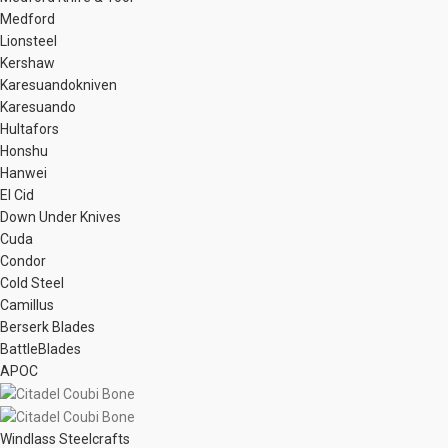
Medford
Lionsteel
Kershaw
Karesuandokniven
Karesuando
Hultafors
Honshu
Hanwei
El Cid
Down Under Knives
Cuda
Condor
Cold Steel
Camillus
Berserk Blades
BattleBlades
APOC
Windlass Steelcrafts