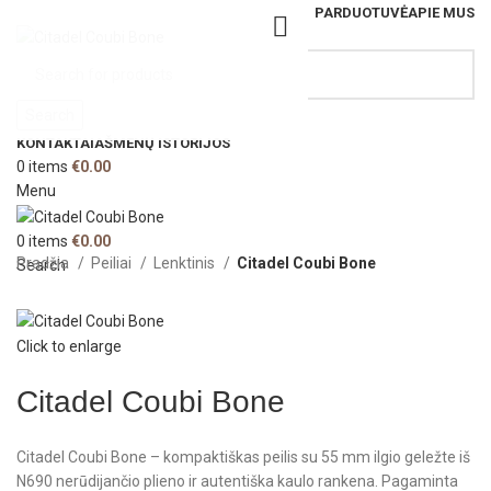
PARDUOTUVĖ
APIE MUS
Search
KONTAKTAI
AŠMENŲ ISTORIJOS
0
items
€
0.00
Menu
0
items
€
0.00
Pradžia
Peiliai
Lenktinis
Citadel Coubi Bone
Search
Click to enlarge
Citadel Coubi Bone
Citadel Coubi Bone – kompaktiškas peilis su 55 mm ilgio geležte iš
N690 nerūdijančio plieno ir autentiška kaulo rankena. Pagaminta