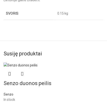
Lietuvoje galite citadel.lt.
SVORIS
0.15 kg
Susiję produktai
Senzo duonos peilis
Senzo
In stock