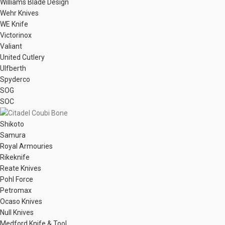
Williams Blade Design
Wehr Knives
WE Knife
Victorinox
Valiant
United Cutlery
Ulfberth
Spyderco
SOG
SOC
Shikoto
Samura
Royal Armouries
Rikeknife
Reate Knives
Pohl Force
Petromax
Ocaso Knives
Null Knives
Medford Knife & Tool