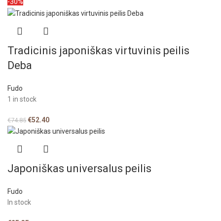
-30%
Tradicinis japoniškas virtuvinis peilis
Deba
Fudo
1 in stock
€
52.40
€
74.85
Japoniškas universalus peilis
Fudo
In stock