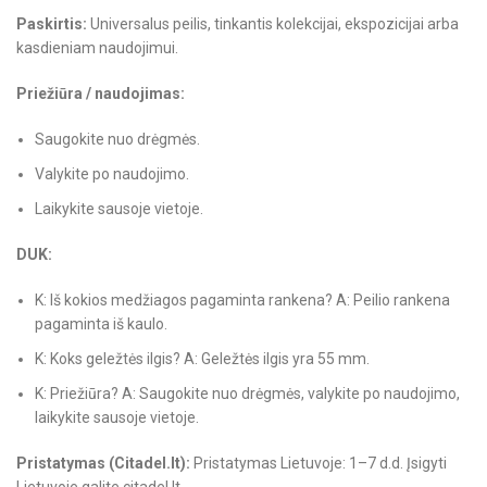
Paskirtis:
Universalus peilis, tinkantis kolekcijai, ekspozicijai arba
kasdieniam naudojimui.
Priežiūra / naudojimas:
Saugokite nuo drėgmės.
Valykite po naudojimo.
Laikykite sausoje vietoje.
DUK:
K: Iš kokios medžiagos pagaminta rankena? A: Peilio rankena
pagaminta iš kaulo.
K: Koks geležtės ilgis? A: Geležtės ilgis yra 55 mm.
K: Priežiūra? A: Saugokite nuo drėgmės, valykite po naudojimo,
laikykite sausoje vietoje.
Pristatymas (Citadel.lt):
Pristatymas Lietuvoje: 1–7 d.d. Įsigyti