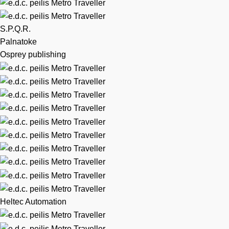
S.P.Q.R.
Palnatoke
Osprey publishing
Heltec Automation