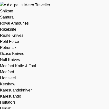
Shikoto
Samura
Royal Armouries
Rikeknife
Reate Knives
Pohl Force
Petromax
Ocaso Knives
Null Knives
Medford Knife & Tool
Medford
Lionsteel
Kershaw
Karesuandokniven
Karesuando
Hultafors
Honshu