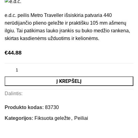
e.d.c. peilis Metro Traveller išsiskiria patvaria 440
nerūdijančio plieno geležte ir praktišku 105 mm ašmenų
ilgiu. Tai patikimas lauko įrankis su buko medžio rankena,
skirtas kasdienėms užduotims ir kelionėms.
€
44.88
Į KREPŠELĮ
Dalintis:
Produkto kodas:
83730
Kategorijos:
Fiksuota geležte
,
Peiliai