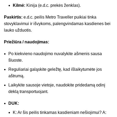
Kilmė:
Kinija (e.d.c. prekės ženklas).
Paskirtis:
e.d.c. peilis Metro Traveller puikiai tinka
stovyklavimui ir išvykoms, palengvindamas kasdienes bei
lauko užduotis.
Priežiūra / naudojimas:
Po kiekvieno naudojimo nuvalykite ašmenis sausa
šluoste.
Reguliariai galąskite geležtę, kad išlaikytumėte jos
aštrumą.
Laikykite sausoje vietoje, naudokite pridedamą odinį
dėklą transportuojant.
DUK:
K: Ar šis peilis tinkamas kasdieniam nešiojimui? A: