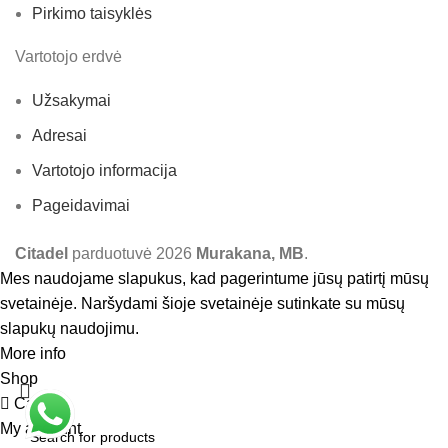
Pirkimo taisyklės
Vartotojo erdvė
Užsakymai
Adresai
Vartotojo informacija
Pageidavimai
Citadel
parduotuvė
2026
Murakana, MB
.
Mes naudojame slapukus, kad pagerintume jūsų patirtį mūsų
svetainėje. Naršydami šioje svetainėje sutinkate su mūsų
slapukų naudojimu.
More info
Accept
Shop
Cart
My account