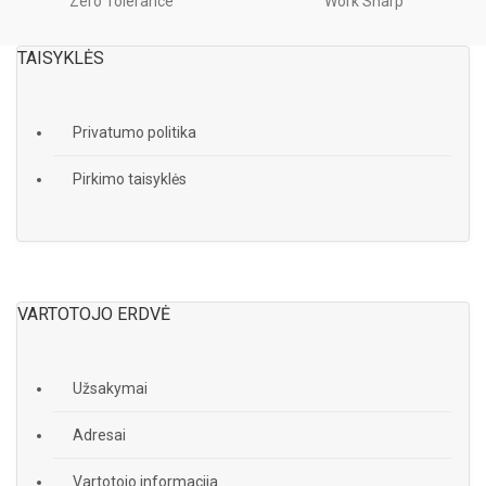
Zero Tolerance
Work Sharp
TAISYKLĖS
Privatumo politika
Pirkimo taisyklės
VARTOTOJO ERDVĖ
Užsakymai
Adresai
Vartotojo informacija