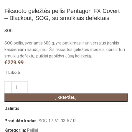
Fiksuoto geležtės peilis Pentagon FX Covert
– Blackout, SOG, su smulkiais defektais
SOG
SOG peilis, sveriantis 600 g, yra patikimas ir universalus įrankis
kasdieniam naudojimui. Šis fiksuotos geležtės modelis, nors ir turi
smulkių defektų, puikiai papildys Jūsų kolekciją.
€
229.99
Liko 5
Į KREPŠELĮ
Dalintis:
Produkto kodas:
SOG-17-61-03-57-R
Kategorija:
Peiliai