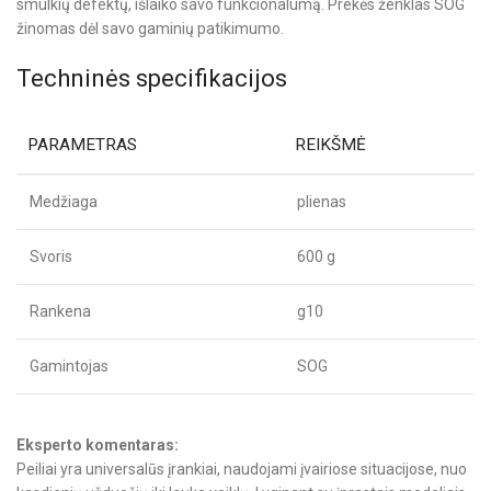
smulkių defektų, išlaiko savo funkcionalumą. Prekės ženklas SOG
žinomas dėl savo gaminių patikimumo.
Techninės specifikacijos
PARAMETRAS
REIKŠMĖ
Medžiaga
plienas
Svoris
600 g
Rankena
g10
Gamintojas
SOG
Eksperto komentaras:
Peiliai yra universalūs įrankiai, naudojami įvairiose situacijose, nuo