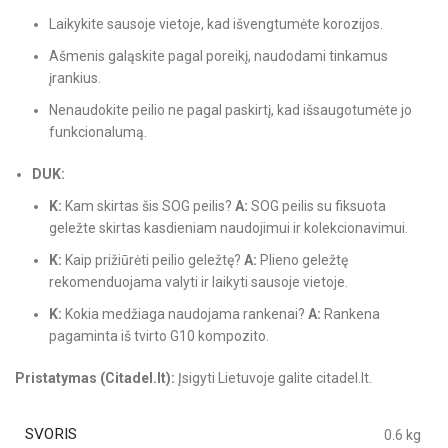
Laikykite sausoje vietoje, kad išvengtumėte korozijos.
Ašmenis galąskite pagal poreikį, naudodami tinkamus
įrankius.
Nenaudokite peilio ne pagal paskirtį, kad išsaugotumėte jo
funkcionalumą.
DUK:
K:
Kam skirtas šis SOG peilis?
A:
SOG peilis su fiksuota
geležte skirtas kasdieniam naudojimui ir kolekcionavimui.
K:
Kaip prižiūrėti peilio geležtę?
A:
Plieno geležtę
rekomenduojama valyti ir laikyti sausoje vietoje.
K:
Kokia medžiaga naudojama rankenai?
A:
Rankena
pagaminta iš tvirto G10 kompozito.
Pristatymas (Citadel.lt):
Įsigyti Lietuvoje galite citadel.lt.
SVORIS
0.6 kg