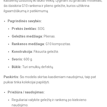
kasdienių užduočių iki lauko veiklų. Lyginant su įprastais modeliais,
šis išsiskiria G10 rankena ir plieno geležte, kurios užtikrina
ilgaamžiškumą ir patikimumą.
Pagrindinės savybės:
Prekės ženklas:
SOG.
Geležtės medžiaga:
Plienas.
Rankenos medžiaga:
G10 kompozitas.
Konstrukcija:
Fiksuota geležtė.
Svoris:
600 g.
Būklė:
Turi smulkių defektų.
Paskirtis:
Šis modelis skirtas kasdieniam naudojimui, taip pat
puikiai tinka kolekcijai papildyti.
Priežiūra / naudojimas:
Reguliariai valykite geležtę ir rankeną po kiekvieno
naudojimo.