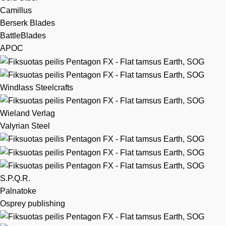
Camillus
Berserk Blades
BattleBlades
APOC
Windlass Steelcrafts
Wieland Verlag
Valyrian Steel
S.P.Q.R.
Palnatoke
Osprey publishing