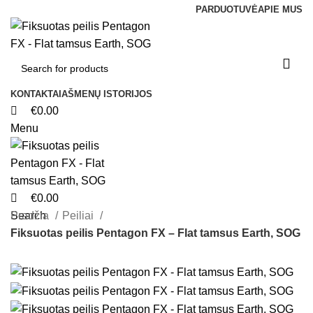
0
0
0
PARDUOTUVĖ
APIE MUS
KONTAKTAI
AŠMENŲ ISTORIJOS
€
0.00
Menu
€
0.00
Search
Pradžia
Peiliai
Fiksuotas peilis Pentagon FX – Flat tamsus Earth, SOG