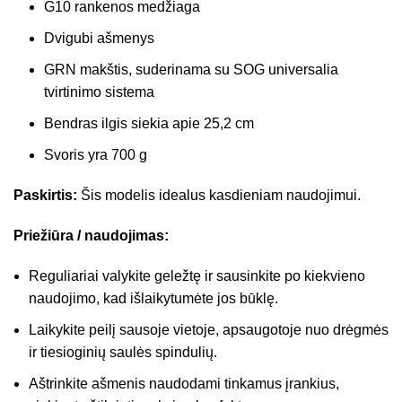
G10 rankenos medžiaga
Dvigubi ašmenys
GRN makštis, suderinama su SOG universalia
tvirtinimo sistema
Bendras ilgis siekia apie 25,2 cm
Svoris yra 700 g
Paskirtis:
Šis modelis idealus kasdieniam naudojimui.
Priežiūra / naudojimas:
Reguliariai valykite geležtę ir sausinkite po kiekvieno
naudojimo, kad išlaikytumėte jos būklę.
Laikykite peilį sausoje vietoje, apsaugotoje nuo drėgmės
ir tiesioginių saulės spindulių.
Aštrinkite ašmenis naudodami tinkamus įrankius,