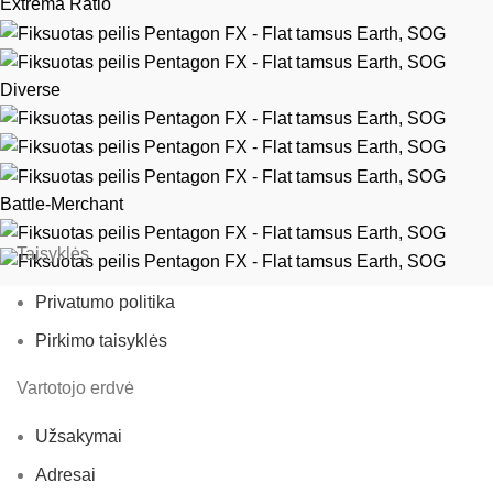
Extrema Ratio
Diverse
Battle-Merchant
Taisyklės
Privatumo politika
Pirkimo taisyklės
Vartotojo erdvė
Užsakymai
Adresai