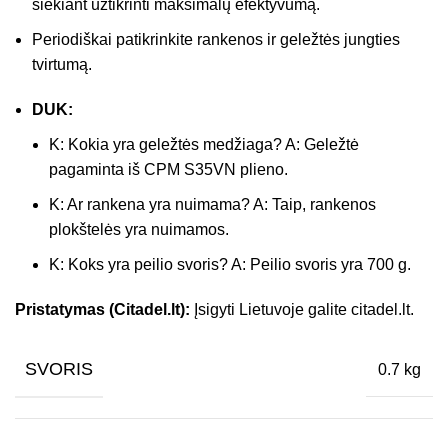
siekiant užtikrinti maksimalų efektyvumą.
Periodiškai patikrinkite rankenos ir geležtės jungties
tvirtumą.
DUK:
K: Kokia yra geležtės medžiaga? A: Geležtė
pagaminta iš CPM S35VN plieno.
K: Ar rankena yra nuimama? A: Taip, rankenos
plokštelės yra nuimamos.
K: Koks yra peilio svoris? A: Peilio svoris yra 700 g.
Pristatymas (Citadel.lt):
Įsigyti Lietuvoje galite citadel.lt.
SVORIS
0.7 kg