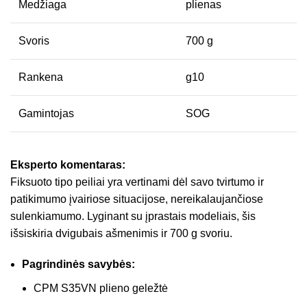
Medžiaga
plienas
Svoris
700 g
Rankena
g10
Gamintojas
SOG
Eksperto komentaras:
Fiksuoto tipo peiliai yra vertinami dėl savo tvirtumo ir
patikimumo įvairiose situacijose, nereikalaujančiose
sulenkiamumo. Lyginant su įprastais modeliais, šis
išsiskiria dvigubais ašmenimis ir 700 g svoriu.
Pagrindinės savybės:
CPM S35VN plieno geležtė