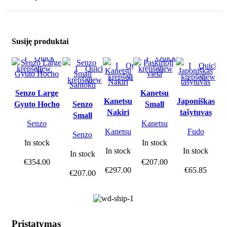
Susiję produktai
Į
Quick
Į
Quick
Į
Quick
Į
Quick
krepšelį
view
Į
Quick
krepšelį
view
krepšelį
view
krepšelį
view
krepšelį
view
Senzo Large
Kanetsu
Kanetsu
Japoniškas
Gyuto Hocho
Senzo
Small
Nakiri
tašytuvas
Small
Santoku
Senzo
Kanetsu
Santoku
Kanetsu
Fudo
Senzo
In stock
In stock
In stock
In stock
In stock
€
354.00
€
207.00
€
297.00
€
65.85
€
207.00
Pristatymas