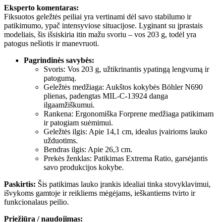
Eksperto komentaras:
Fiksuotos geležtės peiliai yra vertinami dėl savo stabilumo ir
patikimumo, ypač intensyviose situacijose. Lyginant su įprastais
modeliais, šis išsiskiria itin mažu svoriu – vos 203 g, todėl yra
patogus nešiotis ir manevruoti.
Pagrindinės savybės:
Svoris: Vos 203 g, užtikrinantis ypatingą lengvumą ir
patogumą.
Geležtės medžiaga: Aukštos kokybės Böhler N690
plienas, padengtas MIL-C-13924 danga
ilgaamžiškumui.
Rankena: Ergonomiška Forprene medžiaga patikimam
ir patogiam suėmimui.
Geležtės ilgis: Apie 14,1 cm, idealus įvairioms lauko
užduotims.
Bendras ilgis: Apie 26,3 cm.
Prekės ženklas: Patikimas Extrema Ratio, garsėjantis
savo produkcijos kokybe.
Paskirtis:
Šis patikimas lauko įrankis idealiai tinka stovyklavimui,
išvykoms gamtoje ir reikliems mėgėjams, ieškantiems tvirto ir
funkcionalaus peilio.
Priežiūra / naudojimas: