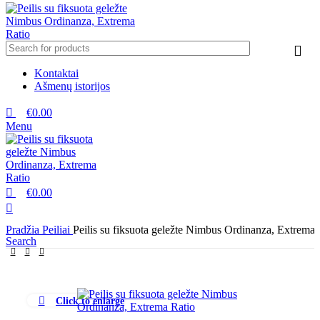
Kontaktai
Ašmenų istorijos
€
0.00
Menu
€
0.00
Pradžia
Peiliai
Peilis su fiksuota geležte Nimbus Ordinanza, Extrema 
Search
Click to enlarge