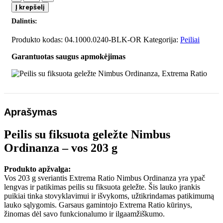
kiekis:
Į krepšelį
Peilis
Dalintis:
su
fiksuota
Produkto kodas:
04.1000.0240-BLK-OR
Kategorija:
Peiliai
geležte
Nimbus
Garantuotas saugus apmokėjimas
Ordinanza,
Extrema
Ratio
Aprašymas
Peilis su fiksuota geležte Nimbus
Ordinanza – vos 203 g
Produkto apžvalga:
Vos 203 g sveriantis Extrema Ratio Nimbus Ordinanza yra ypač
lengvas ir patikimas peilis su fiksuota geležte. Šis lauko įrankis
puikiai tinka stovyklavimui ir išvykoms, užtikrindamas patikimumą
lauko sąlygomis. Garsaus gamintojo Extrema Ratio kūrinys,
žinomas dėl savo funkcionalumo ir ilgaamžiškumo.