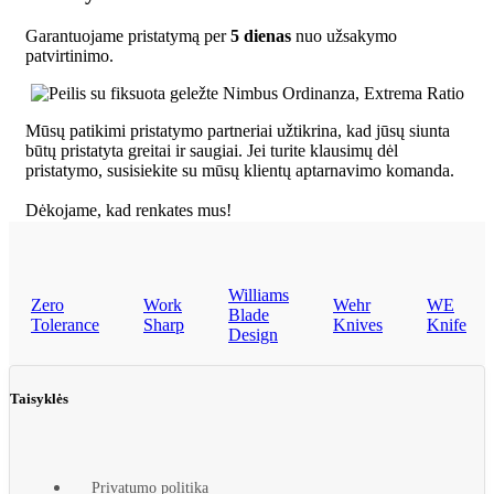
Garantuojame pristatymą per
5 dienas
nuo užsakymo
patvirtinimo.
Mūsų patikimi pristatymo partneriai užtikrina, kad jūsų siunta
būtų pristatyta greitai ir saugiai. Jei turite klausimų dėl
pristatymo, susisiekite su mūsų klientų aptarnavimo komanda.
Dėkojame, kad renkates mus!
Williams
Zero
Work
Wehr
WE
Blade
Tolerance
Sharp
Knives
Knife
Design
Taisyklės
Privatumo politika