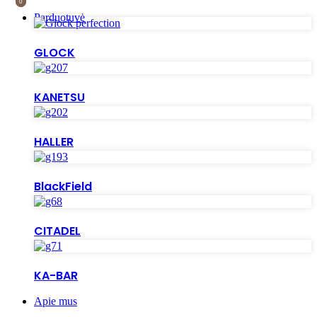
0
0
Parduotuvė
GLOCK
KANETSU
HALLER
BlackField
CITADEL
KA-BAR
Apie mus