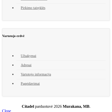
Pirkimo taisyklės
Vartotojo erdvė
Užsakymai
Adresai
Vartotojo informacija
Pageidavimai
Citadel
parduotuvė
2026
Murakana, MB
.
Close