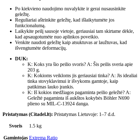
Po kiekvieno naudojimo nuvalykite ir gerai nusausinkite
geležtę.
Reguliariai aštrinkite geležtę, kad išlaikytumėte jos
funkcionalumą.
Laikykite peilį sausoje vietoje, geriausiai tam skirtame dėkle,
kad apsaugotumėte nuo aplinkos poveikio.
Venkite naudoti geležtę kaip atsuktuvas ar laužtuvas, kad
išvengtumėte deformacijų.
DUK:
K: Koks yra šio peilio svoris? A: Šis peilis sveria apie
203 g.
K: Kokioms veikloms jis geriausiai tinka? A: Jis idealiai
tinka stovyklavimui ir išvykoms gamtoje, kaip
patikimas lauko įrankis.
K: Iš kokios medžiagos pagaminta peilio geležtė? A:
Geležtė pagaminta iš aukštos kokybės Böhler N690
plieno su MIL-C-13924 danga.
Pristatymas (Citadel.lt):
Pristatymas Lietuvoje: 1–7 d.d.
Svoris
1.5 kg
Gamintojas
Extrema Ratio