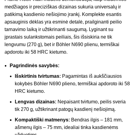
medžiagos ir preciziškas dizainas sukuria universalų ir
patikimą kasdienio nešiojimo įrankį. Komplekte esantis
apsauginis dėklas yra esminė detalė, prailginanti peilio
tarnavimo laiką ir užtikrinanti saugumą. Lyginant su
įprastais sulankstomais peiliais, šis išsiskiria ne tik
lengvumu (270 g), bet ir Böhler N690 plienu, termiškai
apdorotu iki 58 HRC kietumo.
Pagrindinės savybės:
Išskirtinis tvirtumas:
Pagamintas iš aukščiausios
kokybės Böhler N690 plieno, termiškai apdoroto iki 58
HRC kietumo.
Lengvas dizainas:
Nepaisant tvirtumo, peilis sveria
tik 270 g, užtikrinant patogų kasdienį nešiojimą.
Kompaktiški matmenys:
Bendras ilgis – 181 mm,
ašmenų ilgis – 75 mm, idealiai tinka kasdienėms
užduotims.