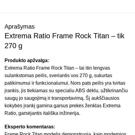
Aprašymas
Extrema Ratio Frame Rock Titan – tik
270 g
Produkto apžvalga:
Extrema Ratio Frame Rock Titan – tai itin lengvas
sulankstomas peilis, sveriantis vos 270 g, sukurtas
patikimumui ir funkcionalumui. Nors pats peilis yra tvirtas
įrankis, jis tiekiamas su specialiu ABS dėklu, užtikrinančiu
saugų jo saugojimą ir transportavimą. Šį aukščiausios
kokybės įrankį gamina garsus prekės ženklas Extrema
Ratio, garsėjantis itališka inžinerija.
Eksperto komentaras:
Frame Rock Titan modelis demonstruoja, kaip modernios