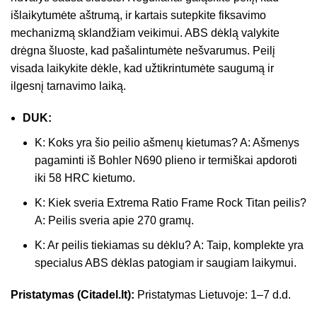
išlaikytumėte aštrumą, ir kartais sutepkite fiksavimo
mechanizmą sklandžiam veikimui. ABS dėklą valykite
drėgna šluoste, kad pašalintumėte nešvarumus. Peilį
visada laikykite dėkle, kad užtikrintumėte saugumą ir
ilgesnį tarnavimo laiką.
DUK:
K: Koks yra šio peilio ašmenų kietumas? A: Ašmenys
pagaminti iš Bohler N690 plieno ir termiškai apdoroti
iki 58 HRC kietumo.
K: Kiek sveria Extrema Ratio Frame Rock Titan peilis?
A: Peilis sveria apie 270 gramų.
K: Ar peilis tiekiamas su dėklu? A: Taip, komplekte yra
specialus ABS dėklas patogiam ir saugiam laikymui.
Pristatymas (Citadel.lt):
Pristatymas Lietuvoje: 1–7 d.d.