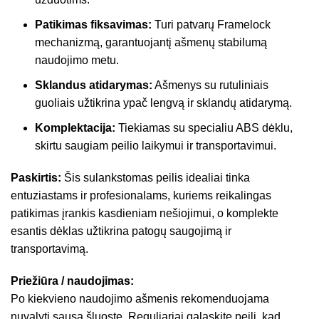
Patikimas fiksavimas:
Turi patvarų Framelock
mechanizmą, garantuojantį ašmenų stabilumą
naudojimo metu.
Sklandus atidarymas:
Ašmenys su rutuliniais
guoliais užtikrina ypač lengvą ir sklandų atidarymą.
Komplektacija:
Tiekiamas su specialiu ABS dėklu,
skirtu saugiam peilio laikymui ir transportavimui.
Paskirtis:
Šis sulankstomas peilis idealiai tinka
entuziastams ir profesionalams, kuriems reikalingas
patikimas įrankis kasdieniam nešiojimui, o komplekte
esantis dėklas užtikrina patogų saugojimą ir
transportavimą.
Priežiūra / naudojimas:
Po kiekvieno naudojimo ašmenis rekomenduojama
nuvalyti sausa šluoste. Reguliariai galąskite peilį, kad