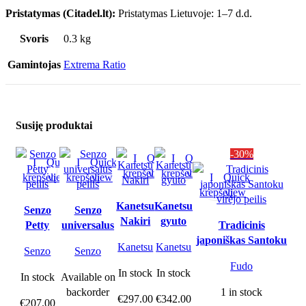
Pristatymas (Citadel.lt):
Pristatymas Lietuvoje: 1–7 d.d.
Svoris
0.3 kg
Gamintojas
Extrema Ratio
Susiję produktai
-30%
Į
Quick
Į
Quick
Į
Quick
Į
Quick
krepšelį
view
krepšelį
view
krepšelį
view
krepšelį
view
Į
Quick
krepšelį
view
Kanetsu
Kanetsu
Senzo
Senzo
Nakiri
gyuto
Petty
universalus
Tradicinis
peilis
peilis
japoniškas Santoku
Kanetsu
Kanetsu
Senzo
Senzo
virėjo peilis
Fudo
In stock
In stock
In stock
Available on
backorder
1 in stock
€
297.00
€
342.00
€
207.00