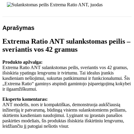
juodas
Aprašymas
Extrema Ratio ANT sulankstomas peilis –
sveriantis vos 42 gramus
Produkto apžvalga:
Extrema Ratio ANT sulankstomas peilis, sveriantis vos 42 gramus,
išsiskiria ypatingu lengvumu ir tvirtumu. Tai idealus įrankis
kasdieniam nešiojimui, sukurtas patikimumui ir funkcionalumui. Šis
„Extrema Ratio“ gaminys atspindi gamintojo įsipareigojimą kokybei
ir ilgaamžiškumui.
Eksperto komentaras:
ANT modelis, nors ir kompaktiškas, demonstruoja aukščiausią
inžineriją ir patvarumą, būdingą visiems sulankstomiems peiliams,
skirtiems kasdieniam naudojimui. Lyginant su įprastais panašios
paskirties modeliais, šis produktas išsiskiria išskirtiniu lengvumu,
leidžiančiu jį patogiai nešiotis visur.