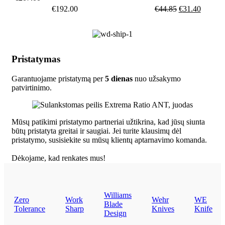
€
192.00
€
44.85
€
31.40
Pristatymas
Garantuojame pristatymą per
5 dienas
nuo užsakymo
patvirtinimo.
Mūsų patikimi pristatymo partneriai užtikrina, kad jūsų siunta
būtų pristatyta greitai ir saugiai. Jei turite klausimų dėl
pristatymo, susisiekite su mūsų klientų aptarnavimo komanda.
Dėkojame, kad renkates mus!
Williams
Zero
Work
Wehr
WE
Blade
Tolerance
Sharp
Knives
Knife
Design