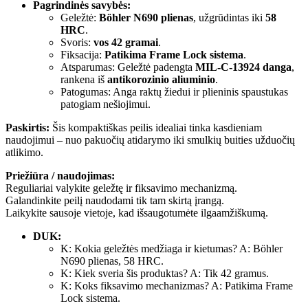
Pagrindinės savybės:
Geležtė:
Böhler N690 plienas
, užgrūdintas iki
58
HRC
.
Svoris:
vos 42 gramai
.
Fiksacija:
Patikima Frame Lock sistema
.
Atsparumas: Geležtė padengta
MIL-C-13924 danga
,
rankena iš
antikorozinio aliuminio
.
Patogumas: Anga raktų žiedui ir plieninis spaustukas
patogiam nešiojimui.
Paskirtis:
Šis kompaktiškas peilis idealiai tinka kasdieniam
naudojimui – nuo pakuočių atidarymo iki smulkių buities užduočių
atlikimo.
Priežiūra / naudojimas:
Reguliariai valykite geležtę ir fiksavimo mechanizmą.
Galandinkite peilį naudodami tik tam skirtą įrangą.
Laikykite sausoje vietoje, kad išsaugotumėte ilgaamžiškumą.
DUK:
K: Kokia geležtės medžiaga ir kietumas? A: Böhler
N690 plienas, 58 HRC.
K: Kiek sveria šis produktas? A: Tik 42 gramus.
K: Koks fiksavimo mechanizmas? A: Patikima Frame
Lock sistema.