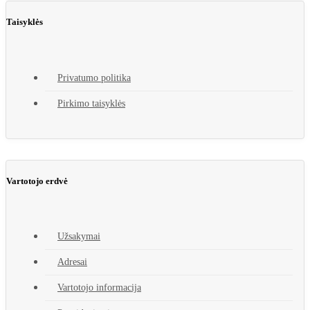
Taisyklės
Privatumo politika
Pirkimo taisyklės
Vartotojo erdvė
Užsakymai
Adresai
Vartotojo informacija