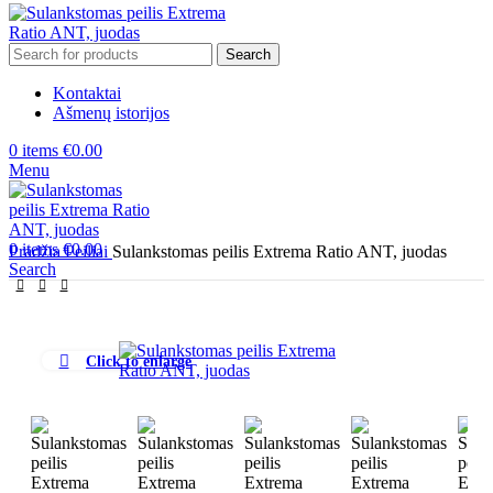
Search
Kontaktai
Ašmenų istorijos
0
items
€
0.00
Menu
0
items
€
0.00
Pradžia
Peiliai
Sulankstomas peilis Extrema Ratio ANT, juodas
Search
Click to enlarge