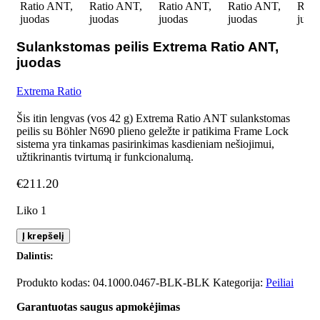
Sulankstomas peilis Extrema Ratio ANT,
juodas
Extrema Ratio
Šis itin lengvas (vos 42 g) Extrema Ratio ANT sulankstomas
peilis su Böhler N690 plieno geležte ir patikima Frame Lock
sistema yra tinkamas pasirinkimas kasdieniam nešiojimui,
užtikrinantis tvirtumą ir funkcionalumą.
€
211.20
Liko 1
produkto
Į krepšelį
kiekis:
Dalintis:
Sulankstomas
peilis
Produkto kodas:
04.1000.0467-BLK-BLK
Kategorija:
Peiliai
Extrema
Ratio
Garantuotas saugus apmokėjimas
ANT,