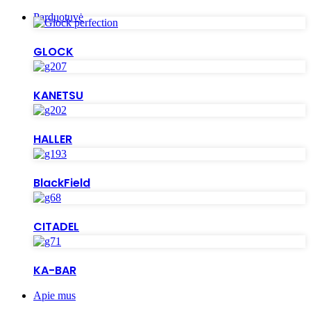
Parduotuvė
GLOCK
KANETSU
HALLER
BlackField
CITADEL
KA-BAR
Apie mus