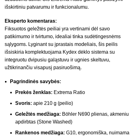
išskirtiniu patvarumu ir funkcionalumu.
Eksperto komentaras:
Fiksuotos geležtės peiliai yra vertinami dėl savo
patikimumo ir tvirtumo, idealiai tinka sudėtingesnėms
sąlygoms. Lyginant su įprastais modeliais, šis peilis
išsiskiria komplektuojama Kydex dėklo sistema su
integruotu dvipusiu galąstuvu ir ugnies skeltuvu,
užtikrinančiu visapusį pasiruošimą.
Pagrindinės savybės:
Prekės ženklas:
Extrema Ratio
Svoris:
apie 210 g (peilio)
Geležtės medžiaga:
Böhler N690 plienas, akmeniu
apdirbtas (Stone Washed)
Rankenos medžiaga:
G10, ergonomiška, nuimama