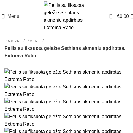
0
Menu
€
0.00
Pradžia
Peiliai
Peilis su fiksuota geležte Sethlans akmeniu apdirbtas,
Extrema Ratio