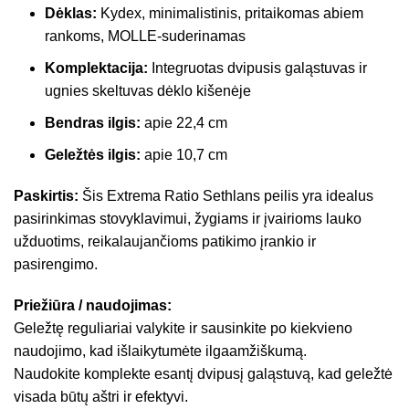
Dėklas:
Kydex, minimalistinis, pritaikomas abiem
rankoms, MOLLE-suderinamas
Komplektacija:
Integruotas dvipusis galąstuvas ir
ugnies skeltuvas dėklo kišenėje
Bendras ilgis:
apie 22,4 cm
Geležtės ilgis:
apie 10,7 cm
Paskirtis:
Šis Extrema Ratio Sethlans peilis yra idealus
pasirinkimas stovyklavimui, žygiams ir įvairioms lauko
užduotims, reikalaujančioms patikimo įrankio ir
pasirengimo.
Priežiūra / naudojimas:
Geležtę reguliariai valykite ir sausinkite po kiekvieno
naudojimo, kad išlaikytumėte ilgaamžiškumą.
Naudokite komplekte esantį dvipusį galąstuvą, kad geležtė
visada būtų aštri ir efektyvi.