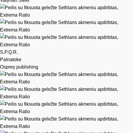
Valyrian Steel
S.P.Q.R.
Palnatoke
Osprey publishing