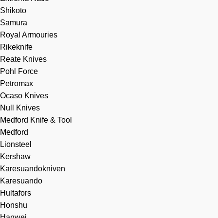
Shikoto
Samura
Royal Armouries
Rikeknife
Reate Knives
Pohl Force
Petromax
Ocaso Knives
Null Knives
Medford Knife & Tool
Medford
Lionsteel
Kershaw
Karesuandokniven
Karesuando
Hultafors
Honshu
Hanwei