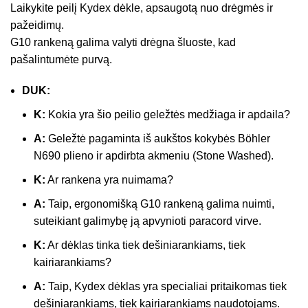
Laikykite peilį Kydex dėkle, apsaugotą nuo drėgmės ir
pažeidimų.
G10 rankeną galima valyti drėgna šluoste, kad
pašalintumėte purvą.
DUK:
K:
Kokia yra šio peilio geležtės medžiaga ir apdaila?
A:
Geležtė pagaminta iš aukštos kokybės Böhler
N690 plieno ir apdirbta akmeniu (Stone Washed).
K:
Ar rankena yra nuimama?
A:
Taip, ergonomišką G10 rankeną galima nuimti,
suteikiant galimybę ją apvynioti paracord virve.
K:
Ar dėklas tinka tiek dešiniarankiams, tiek
kairiarankiams?
A:
Taip, Kydex dėklas yra specialiai pritaikomas tiek
dešiniarankiams, tiek kairiarankiams naudotojams.