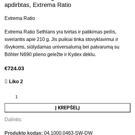
apdirbtas, Extrema Ratio
Extrema Ratio
Extrema Ratio Sethlans yra tvirtas ir patikimas peilis,
sveriantis apie 210 g. Jis puikiai tinka stovyklavimui ir
išvykoms, siūlydamas universalumą bei patvarumą su
Böhler N690 plieno geležte ir Kydex dėklu.
€
724.03
Liko 2
Į KREPŠELĮ
Dalintis:
Produkto kodas:
04.1000.0463-SW-DW