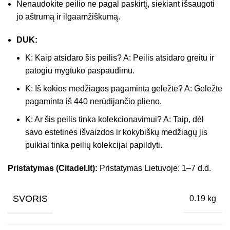
Nenaudokite peilio ne pagal paskirtį, siekiant išsaugoti
jo aštrumą ir ilgaamžiškumą.
DUK:
K: Kaip atsidaro šis peilis? A: Peilis atsidaro greitu ir
patogiu mygtuko paspaudimu.
K: Iš kokios medžiagos pagaminta geležtė? A: Geležtė
pagaminta iš 440 nerūdijančio plieno.
K: Ar šis peilis tinka kolekcionavimui? A: Taip, dėl
savo estetinės išvaizdos ir kokybiškų medžiagų jis
puikiai tinka peilių kolekcijai papildyti.
Pristatymas (Citadel.lt):
Pristatymas Lietuvoje: 1–7 d.d.
SVORIS
0.19 kg