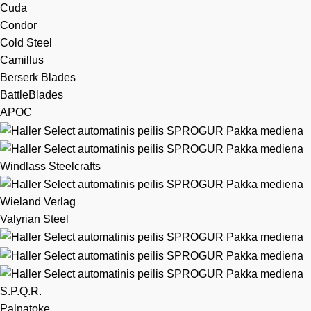
Cuda
Condor
Cold Steel
Camillus
Berserk Blades
BattleBlades
APOC
Windlass Steelcrafts
Wieland Verlag
Valyrian Steel
S.P.Q.R.
Palnatoke