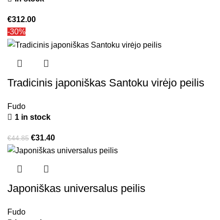
€
312.00
-30%
Tradicinis japoniškas Santoku virėjo peilis
Fudo
1 in stock
€
31.40
€
44.85
Japoniškas universalus peilis
Fudo