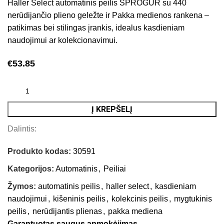
Haller Select automatinis peilis SPROGUR su 440
nerūdijančio plieno geležte ir Pakka medienos rankena –
patikimas bei stilingas įrankis, idealus kasdieniam
naudojimui ar kolekcionavimui.
€
53.85
Į KREPŠELĮ
Dalintis:
Produkto kodas:
30591
Kategorijos:
Automatinis
,
Peiliai
Žymos:
automatinis peilis
,
haller select
,
kasdieniam
naudojimui
,
kišeninis peilis
,
kolekcinis peilis
,
mygtukinis
peilis
,
nerūdijantis plienas
,
pakka mediena
Garantuotas saugus apmokėjimas