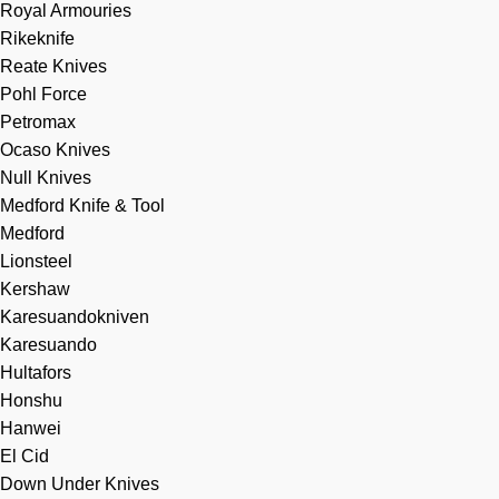
Royal Armouries
Rikeknife
Reate Knives
Pohl Force
Petromax
Ocaso Knives
Null Knives
Medford Knife & Tool
Medford
Lionsteel
Kershaw
Karesuandokniven
Karesuando
Hultafors
Honshu
Hanwei
El Cid
Down Under Knives