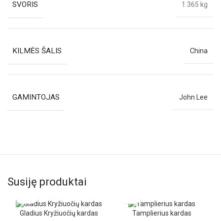
SVORIS
1.365 kg
KILMĖS ŠALIS
China
GAMINTOJAS
John Lee
Susiję produktai
Gladius Kryžiuočių kardas
Tamplierius kardas