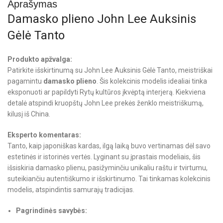
Aprašymas
Damasko plieno John Lee Auksinis
Gėlė Tanto
Produkto apžvalga:
Patirkite išskirtinumą su John Lee Auksinis Gėlė Tanto, meistriškai
pagamintu
damasko plieno
. Šis kolekcinis modelis idealiai tinka
eksponuoti ar papildyti Rytų kultūros įkvėptą interjerą. Kiekviena
detalė atspindi kruopštų John Lee prekės ženklo meistriškumą,
kilusį iš China.
Eksperto komentaras:
Tanto, kaip japoniškas kardas, ilgą laiką buvo vertinamas dėl savo
estetinės ir istorinės vertės. Lyginant su įprastais modeliais, šis
išsiskiria damasko plienu, pasižyminčiu unikaliu raštu ir tvirtumu,
suteikiančiu autentiškumo ir išskirtinumo. Tai tinkamas kolekcinis
modelis, atspindintis samurajų tradicijas.
Pagrindinės savybės: