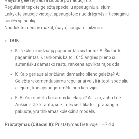
Valykite geležtę sausa šluoste po naudojimo.
Reguliariai tepkite geležtę specialiu apsauginiu aliejumi.
Laikykite sausoje vietoje, apsaugotoje nuo drėgmės ir tiesioginių
saulės spindulių.
Naudokite medinę makštį (saya) saugiam laikymui.
DUK:
K: Iš kokių medžiagų pagamintas šis tanto? A: Šis tanto
pagamintas iš rankomis kalto 1045 anglies plieno su
autentišku damasko raštu, rankena apvilkta rajos oda.
K: Kaip geriausiai prižiūrėti damasko plieno geležtę? A:
Geležtę rekomenduojama reguliariai valyti ir tepti specialiu
aliejumi, kad apsaugotumėte nuo korozijos.
K: Ar šis modelis tinkamas kolekcijai? A: Taip, John Lee
Auksinis Gėlė Tanto, su kilmės sertifikatu ir prabangia
pakuote, yra tinkamas kolekcinis modelis.
Pristatymas (Citadel.lt):
Pristatymas Lietuvoje: 1–7 d.d.