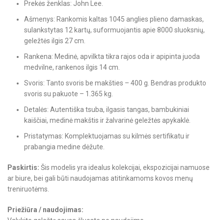
Prekės ženklas: John Lee.
Ašmenys: Rankomis kaltas 1045 anglies plieno damaskas,
sulankstytas 12 kartų, suformuojantis apie 8000 sluoksnių,
geležtės ilgis 27 cm.
Rankena: Medinė, apvilkta tikra rajos oda ir apipinta juoda
medvilne, rankenos ilgis 14 cm.
Svoris: Tanto svoris be makšties – 400 g. Bendras produkto
svoris su pakuote – 1.365 kg.
Detalės: Autentiška tsuba, ilgasis tangas, bambukiniai
kaiščiai, medinė makštis ir žalvarinė geležtės apykaklė.
Pristatymas: Komplektuojamas su kilmės sertifikatu ir
prabangia medine dėžute.
Paskirtis:
Šis modelis yra idealus kolekcijai, ekspozicijai namuose
ar biure, bei gali būti naudojamas atitinkamoms kovos menų
treniruotėms.
Priežiūra / naudojimas: