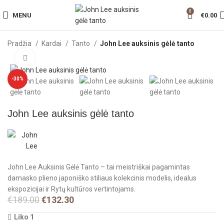
0
MENU
€
0.00
Pradžia
Kardai
Tanto
John Lee auksinis gėlė tanto
Click to enlarge
-30%
John Lee auksinis gėlė tanto
John Lee Auksinis Gėlė Tanto – tai meistriškai pagamintas
damasko plieno japoniško stiliaus kolekcinis modelis, idealus
ekspozicijai ir Rytų kultūros vertintojams.
€
189.00
€
132.30
Liko 1