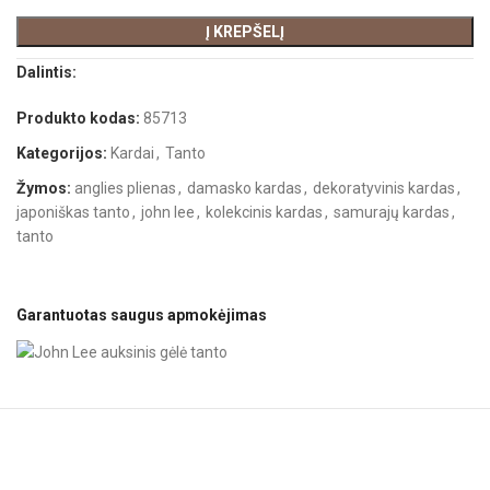
Į KREPŠELĮ
Dalintis:
Produkto kodas:
85713
Kategorijos:
Kardai
,
Tanto
Žymos:
anglies plienas
,
damasko kardas
,
dekoratyvinis kardas
,
japoniškas tanto
,
john lee
,
kolekcinis kardas
,
samurajų kardas
,
tanto
Garantuotas saugus apmokėjimas