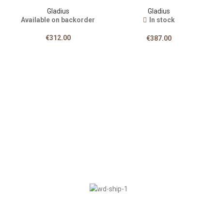
Gladius
Gladius
Available on backorder
In stock
€
312.00
€
387.00
E