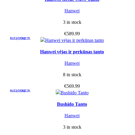
Hanwei
3 in stock
Į
Quick
€
589.99
krepšelį
view
Hanwei vėjas ir perkūnas tanto
Hanwei
8 in stock
Į
Quick
€
569.99
krepšelį
view
Bushido Tanto
Hanwei
3 in stock