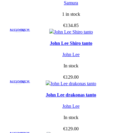
Samura
1 in stock
Į
Quick
€
134.85
krepšelį
view
John Lee Shiro tanto
John Lee
In stock
Į
Quick
€
129.00
krepšelį
view
John Lee drakonas tanto
John Lee
In stock
Į
Quick
€
129.00
krepšelį
view