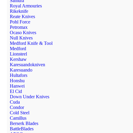
Samura
Royal Armouries
Rikeknife
Reate Knives
Pohl Force
Petromax
Ocaso Knives
Null Knives
Medford Knife & Tool
Medford
Lionsteel
Kershaw
Karesuandokniven
Karesuando
Hultafors
Honshu
Hanwei
El Cid
Down Under Knives
Cuda
Condor
Cold Steel
Camillus
Berserk Blades
BattleBlades