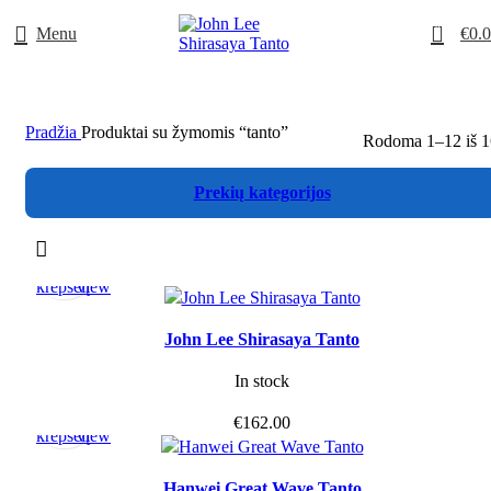
0
Menu
€
0.
Pradžia
Produktai su žymomis “tanto”
Rodoma 1–12 iš 1
Prekių kategorijos
Į
Quick
krepšelį
view
John Lee Shirasaya Tanto
In stock
Į
Quick
€
162.00
krepšelį
view
Hanwei Great Wave Tanto