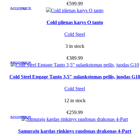
Į
Quick
€
599.99
krepšelį
view
Cold plienas karys O tanto
Cold Steel
3 in stock
Į
Quick
€
389.99
krepšelį
view
Cold Steel Engage Tanto 3,5″ sulankstomas peilis, juodas G1
Cold Steel
12 in stock
Į
Quick
€
259.99
krepšelį
view
Samurajų kardas rinkinys raudonas drakonas 4-Part