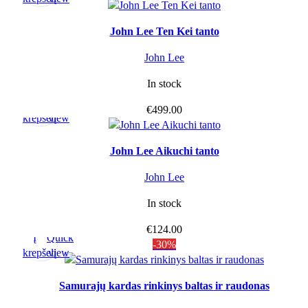
John Lee Ten Kei tanto
John Lee
In stock
Į
Quick
€
499.00
krepšelį
view
John Lee Aikuchi tanto
John Lee
In stock
€
124.00
Į
Quick
-30%
krepšelį
view
Samurajų kardas rinkinys baltas ir raudonas