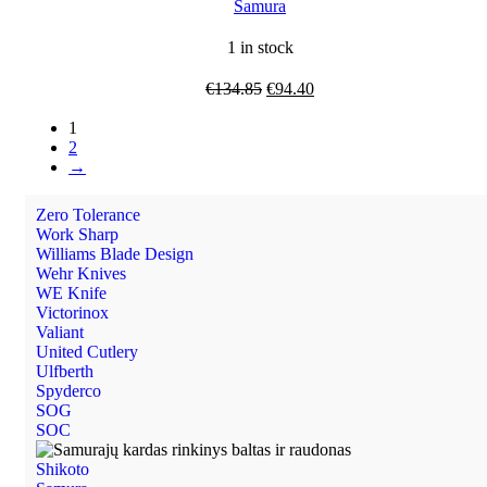
Samura
1 in stock
€
134.85
€
94.40
1
2
→
Zero Tolerance
Work Sharp
Williams Blade Design
Wehr Knives
WE Knife
Victorinox
Valiant
United Cutlery
Ulfberth
Spyderco
SOG
SOC
Shikoto