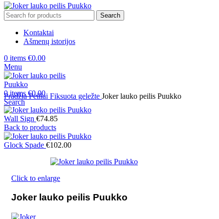
Search
Kontaktai
Ašmenų istorijos
0
items
€
0.00
Menu
0
items
€
0.00
Pradžia
Peiliai
Fiksuota geležte
Joker lauko peilis Puukko
Search
Wall Sign
€
74.85
Back to products
Glock Spade
€
102.00
Click to enlarge
Joker lauko peilis Puukko