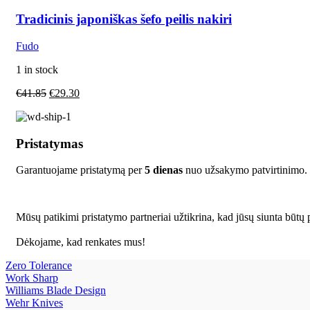
Tradicinis japoniškas šefo peilis nakiri
Fudo
1 in stock
€
41.85
€
29.30
Pristatymas
Garantuojame pristatymą per
5 dienas
nuo užsakymo patvirtinimo.
Mūsų patikimi pristatymo partneriai užtikrina, kad jūsų siunta būtų p
Dėkojame, kad renkates mus!
Zero Tolerance
Work Sharp
Williams Blade Design
Wehr Knives