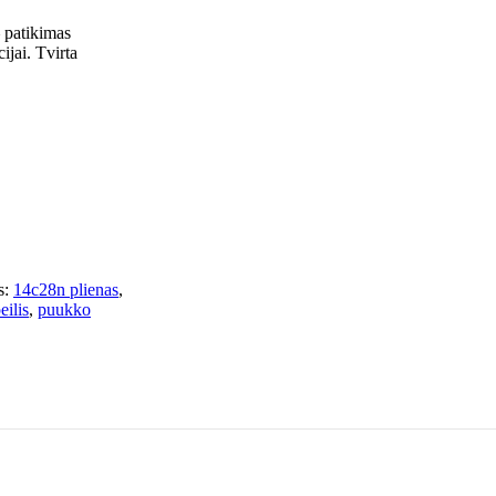
 patikimas
ijai. Tvirta
:
14c28n plienas
,
eilis
,
puukko