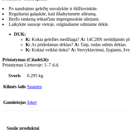
Po naudojimo geležtę nuvalykite ir išdžiovinkite.
Reguliariai galąskite, kad išlaikytumėte aštrumą.
Beržo rankeną retkarčiais impregnuokite aliejumi.
Laikykite sausoje vietoje, originaliame odiniame dėkle.
DUK:
K:
Kokia geležtės medžiaga?
A:
14C28N nerūdijantis pl
K:
Ar pridedamas dėklas?
A:
Taip, rudas odinis dėklas.
K:
Kokiai veiklai tinka?
A:
Stovyklavimui, žygiams, žve
Pristatymas (Citadel.lt):
Pristatymas Lietuvoje: 1–7 d.d.
Svoris
0.295 kg
Kilmės šalis
Spanien
Gamintojas
Joker
Susiję produktai