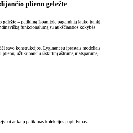
ijančio plieno geležte
 geležte
– patikimą Ispanijoje pagamintą lauko įrankį,
kandinavišką funkcionalumą su aukščiausios kokybės
.
dėl savo konstrukcijos. Lyginant su įprastais modeliais,
plienu, užtikrinančiu išskirtinį aštrumą ir atsparumą
vejybai ar kaip patikimas kolekcijos papildymas.