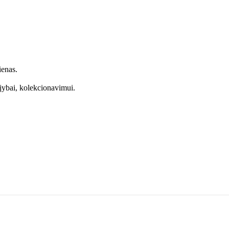
ienas.
jybai, kolekcionavimui.