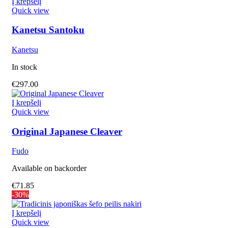
Į krepšelį
Quick view
Kanetsu Santoku
Kanetsu
In stock
€
297.00
Į krepšelį
Quick view
Original Japanese Cleaver
Fudo
Available on backorder
€
71.85
-30%
Į krepšelį
Quick view