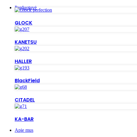
Parduotuvė
GLOCK
KANETSU
HALLER
BlackField
CITADEL
KA-BAR
Apie mus