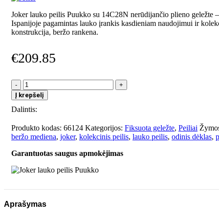
Joker lauko peilis Puukko su 14C28N nerūdijančio plieno geležte –
Ispanijoje pagamintas lauko įrankis kasdieniam naudojimui ir kolekc
konstrukcija, beržo rankena.
€
209.85
produkto
kiekis:
Į krepšelį
Joker
Dalintis:
lauko
peilis
Puukko
Produkto kodas:
66124
Kategorijos:
Fiksuota geležte
,
Peiliai
Žymos
beržo mediena
,
joker
,
kolekcinis peilis
,
lauko peilis
,
odinis dėklas
,
p
Garantuotas saugus apmokėjimas
Aprašymas