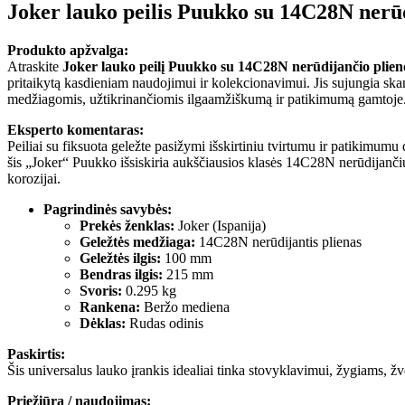
Joker lauko peilis Puukko su 14C28N nerūd
Produkto apžvalga:
Atraskite
Joker lauko peilį Puukko su 14C28N nerūdijančio plieno
pritaikytą kasdieniam naudojimui ir kolekcionavimui. Jis sujungia s
medžiagomis, užtikrinančiomis ilgaamžiškumą ir patikimumą gamtoje
Eksperto komentaras:
Peiliai su fiksuota geležte pasižymi išskirtiniu tvirtumu ir patikimumu 
šis „Joker“ Puukko išsiskiria aukščiausios klasės 14C28N nerūdijančiu 
korozijai.
Pagrindinės savybės:
Prekės ženklas:
Joker (Ispanija)
Geležtės medžiaga:
14C28N nerūdijantis plienas
Geležtės ilgis:
100 mm
Bendras ilgis:
215 mm
Svoris:
0.295 kg
Rankena:
Beržo mediena
Dėklas:
Rudas odinis
Paskirtis:
Šis universalus lauko įrankis idealiai tinka stovyklavimui, žygiams, ž
Priežiūra / naudojimas: