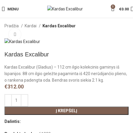
0
MENU
€
0.00
Pradžia
Kardai
Kardas Excalibur
Click to enlarge
Kardas Excalibur
Kardas Excalibur (Gladius) – 112 cm ilgio kolekcinis gaminys iš
Ispanijos. 88 cm ilgio geležtė pagaminta iš 420 nerūdijančio plieno,
o rankena padengta oda. Bendras svoris siekia 2.1 kg.
€
312.00
Į KREPŠELĮ
Dalintis: