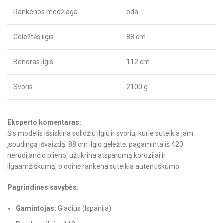
Rankenos medžiaga
oda
Geležtės ilgis
88 cm
Bendras ilgis
112 cm
Svoris
2100 g
Eksperto komentaras:
Šis modelis išsiskiria solidžiu ilgiu ir svoriu, kurie suteikia jam
įspūdingą išvaizdą. 88 cm ilgio geležtė, pagaminta iš 420
nerūdijančio plieno, užtikrina atsparumą korozijai ir
ilgaamžiškumą, o odinė rankena suteikia autentiškumo.
Pagrindinės savybės:
Gamintojas:
Gladius (Ispanija)