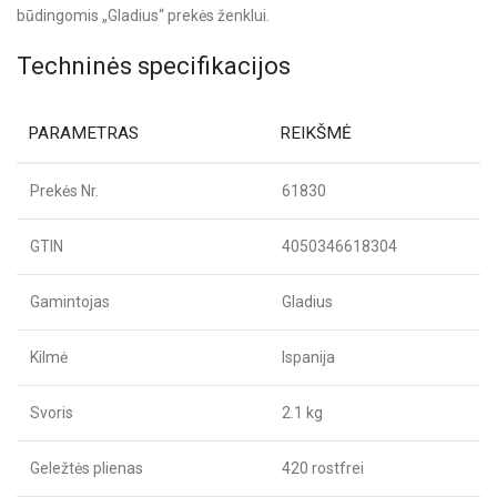
būdingomis „Gladius“ prekės ženklui.
Techninės specifikacijos
PARAMETRAS
REIKŠMĖ
Prekės Nr.
61830
GTIN
4050346618304
Gamintojas
Gladius
Kilmė
Ispanija
Svoris
2.1 kg
Geležtės plienas
420 rostfrei