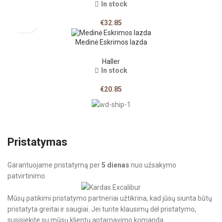
In stock
€
32.85
Medinė Eskrimos lazda
Haller
In stock
€
20.85
Pristatymas
Garantuojame pristatymą per
5 dienas
nuo užsakymo
patvirtinimo.
Mūsų patikimi pristatymo partneriai užtikrina, kad jūsų siunta būtų
pristatyta greitai ir saugiai. Jei turite klausimų dėl pristatymo,
susisiekite su mūsų klientų aptarnavimo komanda.