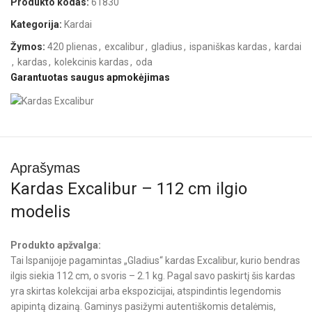
Produkto kodas:
61830
Kategorija:
Kardai
Žymos:
420 plienas
,
excalibur
,
gladius
,
ispaniškas kardas
,
kardai
,
kardas
,
kolekcinis kardas
,
oda
Garantuotas saugus apmokėjimas
Aprašymas
Kardas Excalibur – 112 cm ilgio
modelis
Produkto apžvalga:
Tai Ispanijoje pagamintas „Gladius“ kardas Excalibur, kurio bendras
ilgis siekia 112 cm, o svoris – 2.1 kg. Pagal savo paskirtį šis kardas
yra skirtas kolekcijai arba ekspozicijai, atspindintis legendomis
apipintą dizainą. Gaminys pasižymi autentiškomis detalėmis,