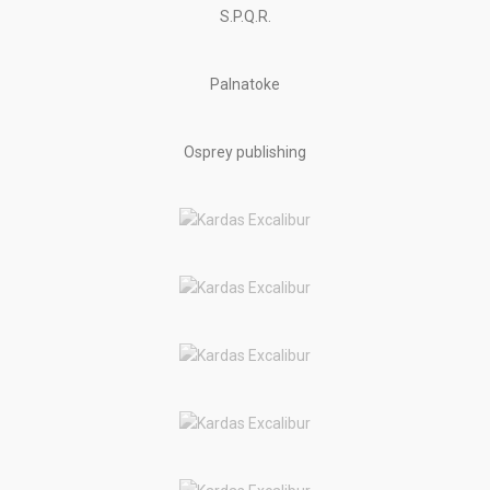
S.P.Q.R.
Palnatoke
Osprey publishing