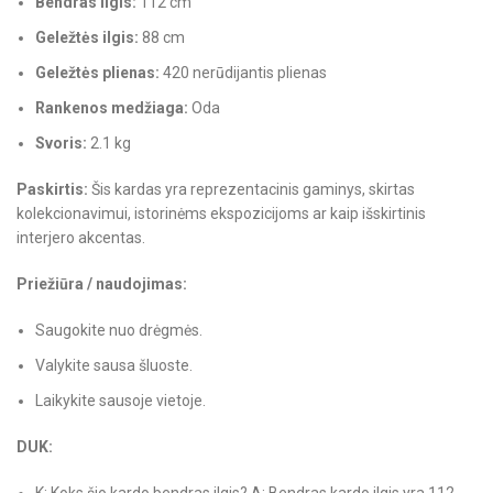
Bendras ilgis:
112 cm
Geležtės ilgis:
88 cm
Geležtės plienas:
420 nerūdijantis plienas
Rankenos medžiaga:
Oda
Svoris:
2.1 kg
Paskirtis:
Šis kardas yra reprezentacinis gaminys, skirtas
kolekcionavimui, istorinėms ekspozicijoms ar kaip išskirtinis
interjero akcentas.
Priežiūra / naudojimas:
Saugokite nuo drėgmės.
Valykite sausa šluoste.
Laikykite sausoje vietoje.
DUK:
K: Koks šio kardo bendras ilgis? A: Bendras kardo ilgis yra 112