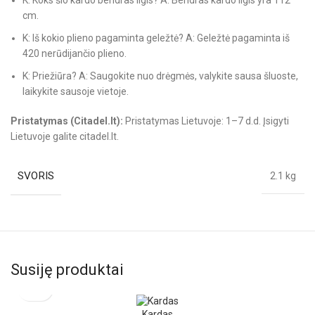
cm.
K: Iš kokio plieno pagaminta geležtė? A: Geležtė pagaminta iš
420 nerūdijančio plieno.
K: Priežiūra? A: Saugokite nuo drėgmės, valykite sausa šluoste,
laikykite sausoje vietoje.
Pristatymas (Citadel.lt):
Pristatymas Lietuvoje: 1–7 d.d. Įsigyti
Lietuvoje galite citadel.lt.
SVORIS
2.1 kg
Susiję produktai
Kardas