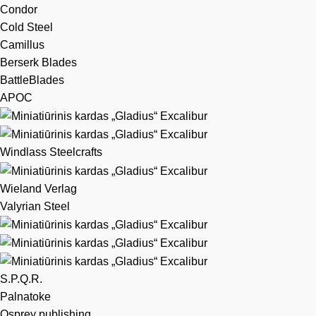
Condor
Cold Steel
Camillus
Berserk Blades
BattleBlades
APOC
Windlass Steelcrafts
Wieland Verlag
Valyrian Steel
S.P.Q.R.
Palnatoke
Osprey publishing