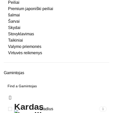
Peiliai
Premium japoniški peiliai
šalmai
Šarvai
Skydai
Stovyklavimas
Taikiniai
Valymo priemonės
Virtuvės reikmenys
Gamintojas
Gladius
1