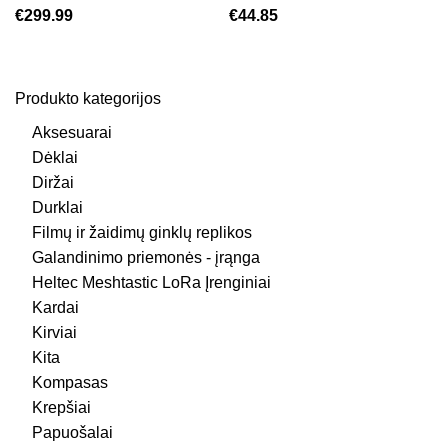
€
299.99
€
44.85
Produkto kategorijos
Aksesuarai
Dėklai
Diržai
Durklai
Filmų ir žaidimų ginklų replikos
Galandinimo priemonės - įrąnga
Heltec Meshtastic LoRa Įrenginiai
Kardai
Kirviai
Kita
Kompasas
Krepšiai
Papuošalai