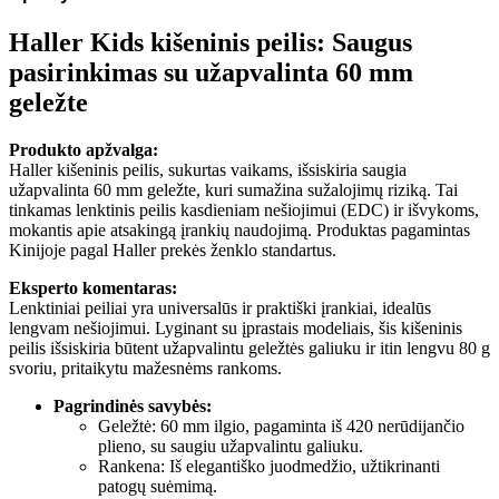
Haller Kids kišeninis peilis: Saugus
pasirinkimas su užapvalinta 60 mm
geležte
Produkto apžvalga:
Haller kišeninis peilis, sukurtas vaikams, išsiskiria saugia
užapvalinta 60 mm geležte, kuri sumažina sužalojimų riziką. Tai
tinkamas lenktinis peilis kasdieniam nešiojimui (EDC) ir išvykoms,
mokantis apie atsakingą įrankių naudojimą. Produktas pagamintas
Kinijoje pagal Haller prekės ženklo standartus.
Eksperto komentaras:
Lenktiniai peiliai yra universalūs ir praktiški įrankiai, idealūs
lengvam nešiojimui. Lyginant su įprastais modeliais, šis kišeninis
peilis išsiskiria būtent užapvalintu geležtės galiuku ir itin lengvu 80 g
svoriu, pritaikytu mažesnėms rankoms.
Pagrindinės savybės:
Geležtė: 60 mm ilgio, pagaminta iš 420 nerūdijančio
plieno, su saugiu užapvalintu galiuku.
Rankena: Iš elegantiško juodmedžio, užtikrinanti
patogų suėmimą.