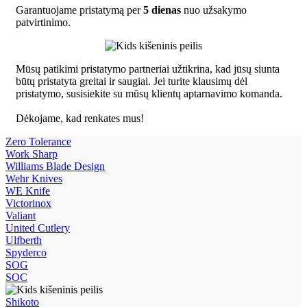
Garantuojame pristatymą per
5 dienas
nuo užsakymo
patvirtinimo.
Mūsų patikimi pristatymo partneriai užtikrina, kad jūsų siunta
būtų pristatyta greitai ir saugiai. Jei turite klausimų dėl
pristatymo, susisiekite su mūsų klientų aptarnavimo komanda.
Dėkojame, kad renkates mus!
Zero Tolerance
Work Sharp
Williams Blade Design
Wehr Knives
WE Knife
Victorinox
Valiant
United Cutlery
Ulfberth
Spyderco
SOG
SOC
Shikoto