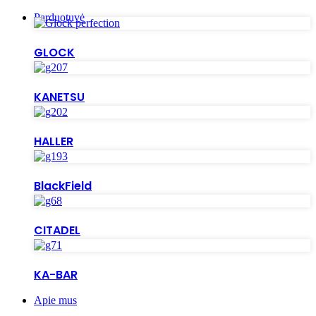
Parduotuvė
GLOCK
KANETSU
HALLER
BlackField
CITADEL
KA-BAR
Apie mus