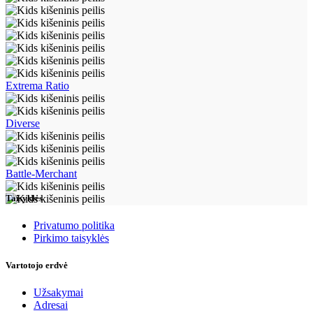
Extrema Ratio
Diverse
Battle-Merchant
Taisyklės
Privatumo politika
Pirkimo taisyklės
Vartotojo erdvė
Užsakymai
Adresai