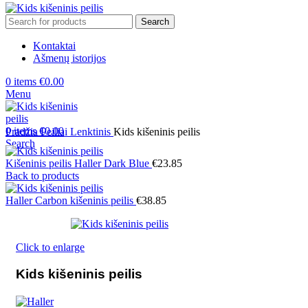
Search
Kontaktai
Ašmenų istorijos
0
items
€
0.00
Menu
0
items
€
0.00
Pradžia
Peiliai
Lenktinis
Kids kišeninis peilis
Search
Kišeninis peilis Haller Dark Blue
€
23.85
Back to products
Haller Carbon kišeninis peilis
€
38.85
Click to enlarge
Kids kišeninis peilis