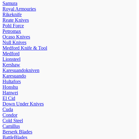
Samura
Royal Armouries
Rikeknife
Reate Knives
Pohl Force
Petromax
Ocaso Knives
Null Knives
Medford Knife & Tool
Medford
Lionsteel
Kershaw
Karesuandokniven
Karesuando
Hultafors
Honshu
Hanwei
El Cid
Down Under Knives
Cuda
Condor
Cold Steel
Camillus
Berserk Blades
BattleBlades