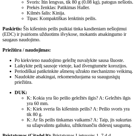
Svoris: Itin lengvas, tik 80 g (0.08 kg), patogus nešiotis.
Prekės ženklas: Patikimas Haller.
Kilmės šalis: Kinija.
Tipas: Kompaktiškas lenktinis peilis.
Paskirtis:
Šis kišeninis peilis puikiai tinka kasdieniam nešiojimui
(EDC) ir įvairioms užduotims išvykose, mokantis atsakingumo ir
saugaus naudojimo.
Priežiūra / naudojimas:
Po kiekvieno naudojimo geležtę nuvalykite sausa šluoste.
Laikykite peilį sausoje vietoje, kad išvengtumėte korozijos.
Periodiškai patikrinkite ašmenų užrakto mechanizmo veikimą.
Naudokite atsakingai, rekomenduojama su suaugusiųjų
priežiūra.
DUK:
K: Kokia yra šio peilio geležtės ilgis? A: Geležtės ilgis
yra 60 mm.
K: Kiek sveria šis kišeninis peilis? A: Peilio svoris yra
tik 80 g.
K: Ar šis peilis tinkamas vaikams? A: Taip, jis sukurtas
su užapvalintu galiuku, užtikrinančiu didesnį saugumą.
Pristatymas (Citadel.lt):
Pristatymas Lietuvoje: 1–7 d.d.