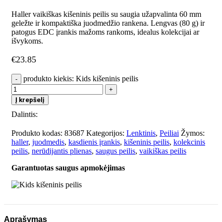
Haller vaikiškas kišeninis peilis su saugia užapvalinta 60 mm
geležte ir kompaktiška juodmedžio rankena. Lengvas (80 g) ir
patogus EDC įrankis mažoms rankoms, idealus kolekcijai ar
išvykoms.
€
23.85
produkto kiekis: Kids kišeninis peilis
Į krepšelį
Dalintis:
Produkto kodas:
83687
Kategorijos:
Lenktinis
,
Peiliai
Žymos:
haller
,
juodmedis
,
kasdienis įrankis
,
kišeninis peilis
,
kolekcinis
peilis
,
nerūdijantis plienas
,
saugus peilis
,
vaikiškas peilis
Garantuotas saugus apmokėjimas
Aprašymas