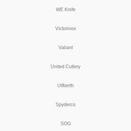
WE Knife
Victorinox
Valiant
United Cutlery
Ulfberth
Spyderco
SOG