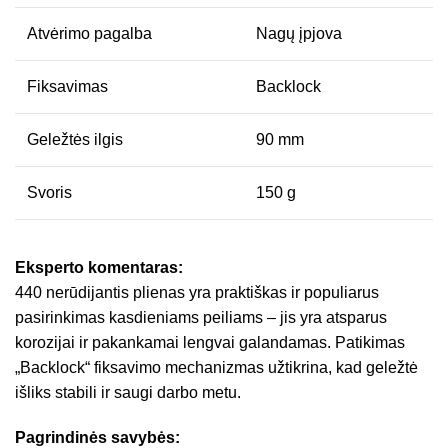
Atvėrimo pagalba
Nagų įpjova
Fiksavimas
Backlock
Geležtės ilgis
90 mm
Svoris
150 g
Eksperto komentaras:
440 nerūdijantis plienas yra praktiškas ir populiarus
pasirinkimas kasdieniams peiliams – jis yra atsparus
korozijai ir pakankamai lengvai galandamas. Patikimas
„Backlock“ fiksavimo mechanizmas užtikrina, kad geležtė
išliks stabili ir saugi darbo metu.
Pagrindinės savybės: