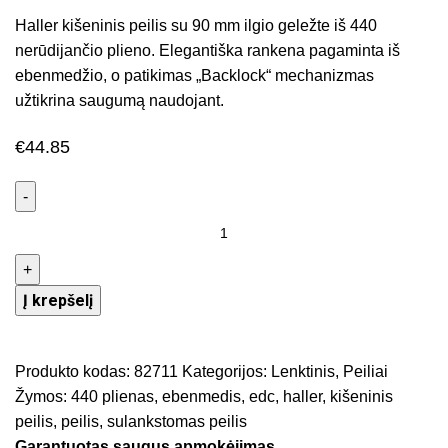
Haller kišeninis peilis su 90 mm ilgio geležte iš 440
nerūdijančio plieno. Elegantiška rankena pagaminta iš
ebenmedžio, o patikimas „Backlock“ mechanizmas
užtikrina saugumą naudojant.
€
44.85
Į krepšelį
Produkto kodas:
82711
Kategorijos:
Lenktinis
,
Peiliai
Žymos:
440 plienas
,
ebenmedis
,
edc
,
haller
,
kišeninis
peilis
,
peilis
,
sulankstomas peilis
Garantuotas saugus apmokėjimas