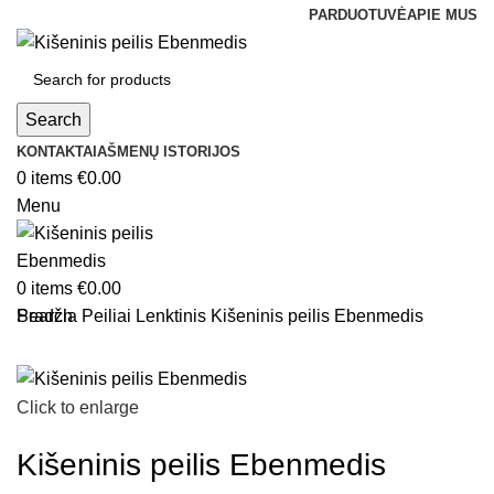
PARDUOTUVĖ
APIE MUS
Search
KONTAKTAI
AŠMENŲ ISTORIJOS
0
items
€
0.00
Menu
0
items
€
0.00
Search
Pradžia
Peiliai
Lenktinis
Kišeninis peilis Ebenmedis
Click to enlarge
Kišeninis peilis Ebenmedis