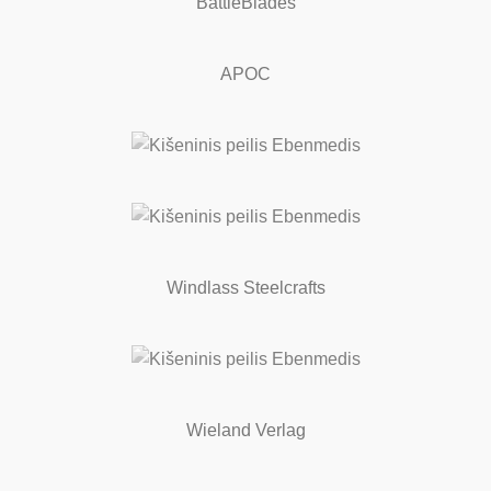
BattleBlades
APOC
Windlass Steelcrafts
Wieland Verlag