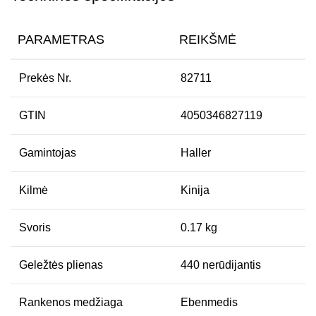
PARAMETRAS
REIKŠMĖ
Prekės Nr.
82711
GTIN
4050346827119
Gamintojas
Haller
Kilmė
Kinija
Svoris
0.17 kg
Geležtės plienas
440 nerūdijantis
Rankenos medžiaga
Ebenmedis