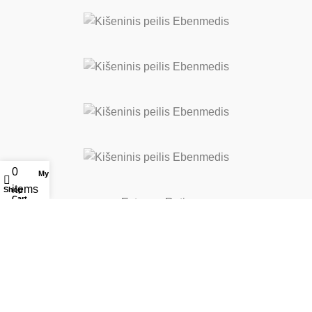
0
My account
items
Shop
Cart
Extrema Ratio