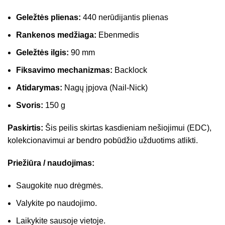
Geležtės plienas:
440 nerūdijantis plienas
Rankenos medžiaga:
Ebenmedis
Geležtės ilgis:
90 mm
Fiksavimo mechanizmas:
Backlock
Atidarymas:
Nagų įpjova (Nail-Nick)
Svoris:
150 g
Paskirtis:
Šis peilis skirtas kasdieniam nešiojimui (EDC),
kolekcionavimui ar bendro pobūdžio užduotims atlikti.
Priežiūra / naudojimas:
Saugokite nuo drėgmės.
Valykite po naudojimo.
Laikykite sausoje vietoje.