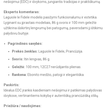
nešiojimui (EDC) ir išvykoms, jungiantis tradicijas ir praktiškumą.
Eksperto komentaras:
Laguiole le Fidele modelis pasižymi funkcionalumu ir estetika.
Lyginant su įprastais modeliais, 86 g svoris ir 100 mm geležtė
užtikrina išskirtinį lengvumą bei patogumą, paversdami jį ištikimu
palydovu buityje.
Pagrindinės savybės:
Prekės ženklas:
Laguiole le Fidele, Prancūzija.
Svoris:
Itin lengvas, 86 g.
Geležtė:
100 mm, 12C27 nerūdijantis plienas.
Rankena:
Ebonito medžio, patogi ir elegantiška.
Paskirtis:
Idealus EDC įrankis kasdieniam nešiojimui ir patikimas palydovas
išvykose, vertinantiems kokybę ir autentišką prancūzišką stilių.
Priežiūra / naudojimas: