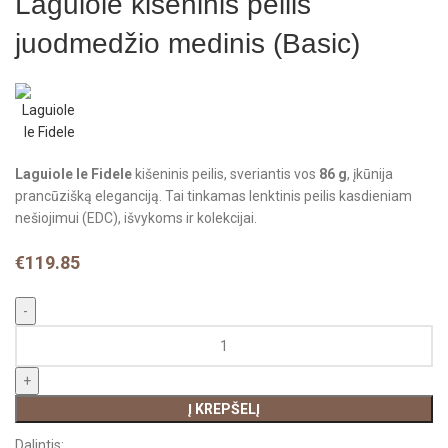
Laguiole kišeninis peilis
juodmedžio medinis (Basic)
Laguiole le Fidele
kišeninis peilis, sveriantis vos
86 g
, įkūnija
prancūzišką eleganciją. Tai tinkamas lenktinis peilis kasdieniam
nešiojimui (EDC), išvykoms ir kolekcijai.
€
119.85
Į KREPŠELĮ
Dalintis: