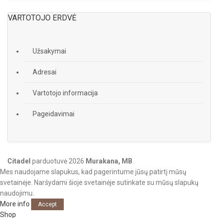
VARTOTOJO ERDVĖ
Užsakymai
Adresai
Vartotojo informacija
Pageidavimai
Citadel
parduotuvė
2026
Murakana, MB
.
Mes naudojame slapukus, kad pagerintume jūsų patirtį mūsų
svetainėje. Naršydami šioje svetainėje sutinkate su mūsų slapukų
naudojimu.
More info
Accept
Shop