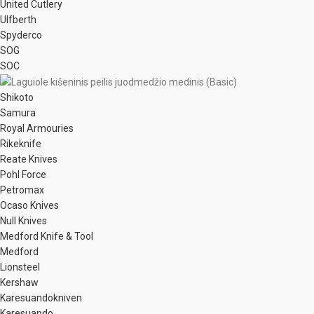
United Cutlery
Ulfberth
Spyderco
SOG
SOC
Shikoto
Samura
Royal Armouries
Rikeknife
Reate Knives
Pohl Force
Petromax
Ocaso Knives
Null Knives
Medford Knife & Tool
Medford
Lionsteel
Kershaw
Karesuandokniven
Karesuando