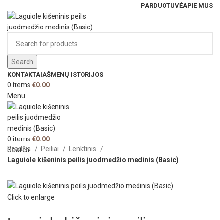
PARDUOTUVĖ
APIE MUS
Search
KONTAKTAI
AŠMENŲ ISTORIJOS
0
items
€
0.00
Menu
0
items
€
0.00
Pradžia
Peiliai
Lenktinis
Search
Laguiole kišeninis peilis juodmedžio medinis (Basic)
Click to enlarge