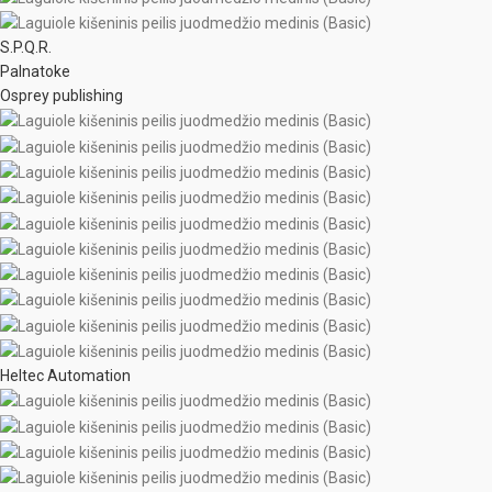
S.P.Q.R.
Palnatoke
Osprey publishing
Heltec Automation