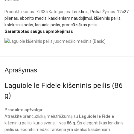
Produkto kodas:
72335
Kategorijos:
Lenktinis
,
Peiliai
Žymos:
12c27
plienas
,
ebonito medis
,
kasdieniam naudojimui
,
kišeninis peilis
,
kolekcinis peilis
,
laguiole peilis
,
prancūziškas peilis
Garantuotas saugus apmokėjimas
Aprašymas
Laguiole le Fidele kišeninis peilis (86
g)
Produkto apžvalga:
Atraskite prancūzišką meistriškumą su
Laguiole le Fidele
kišeniniu peiliu, kurio svoris – vos
86 g
. Šis elegantiškas lenktinis
peilis su ebonito medžio rankena yra idealus kasdieniam