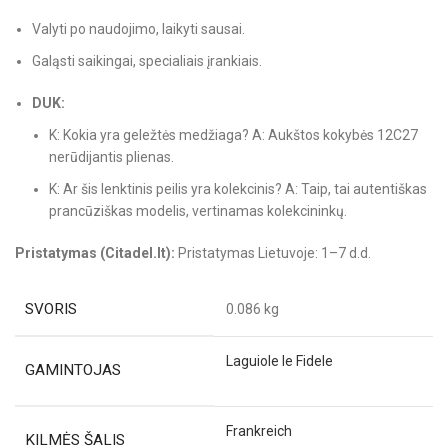
Valyti po naudojimo, laikyti sausai.
Galąsti saikingai, specialiais įrankiais.
DUK:
K: Kokia yra geležtės medžiaga? A: Aukštos kokybės 12C27
nerūdijantis plienas.
K: Ar šis lenktinis peilis yra kolekcinis? A: Taip, tai autentiškas
prancūziškas modelis, vertinamas kolekcininkų.
Pristatymas (Citadel.lt):
Pristatymas Lietuvoje: 1–7 d.d.
SVORIS
0.086 kg
Laguiole le Fidele
GAMINTOJAS
Frankreich
KILMĖS ŠALIS