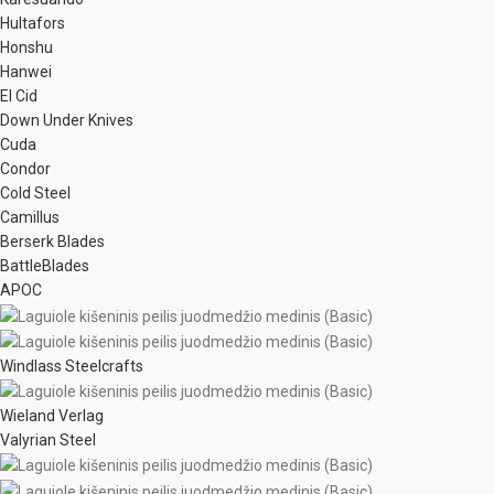
Hultafors
Honshu
Hanwei
El Cid
Down Under Knives
Cuda
Condor
Cold Steel
Camillus
Berserk Blades
BattleBlades
APOC
Windlass Steelcrafts
Wieland Verlag
Valyrian Steel