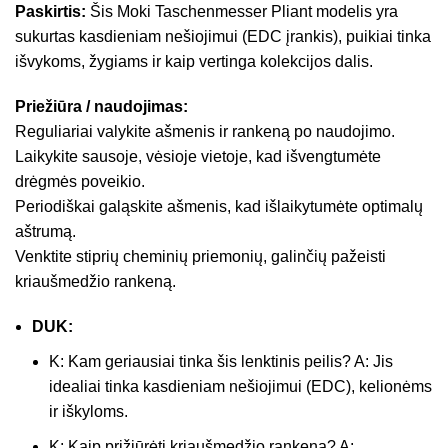
Paskirtis:
Šis Moki Taschenmesser Pliant modelis yra
sukurtas kasdieniam nešiojimui (EDC įrankis), puikiai tinka
išvykoms, žygiams ir kaip vertinga kolekcijos dalis.
Priežiūra / naudojimas:
Reguliariai valykite ašmenis ir rankeną po naudojimo.
Laikykite sausoje, vėsioje vietoje, kad išvengtumėte
drėgmės poveikio.
Periodiškai galąskite ašmenis, kad išlaikytumėte optimalų
aštrumą.
Venktite stiprių cheminių priemonių, galinčių pažeisti
kriaušmedžio rankeną.
DUK:
K: Kam geriausiai tinka šis lenktinis peilis? A: Jis
idealiai tinka kasdieniam nešiojimui (EDC), kelionėms
ir iškyloms.
K: Kaip prižiūrėti kriaušmedžio rankeną? A: