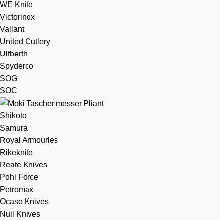
WE Knife
Victorinox
Valiant
United Cutlery
Ulfberth
Spyderco
SOG
SOC
Shikoto
Samura
Royal Armouries
Rikeknife
Reate Knives
Pohl Force
Petromax
Ocaso Knives
Null Knives