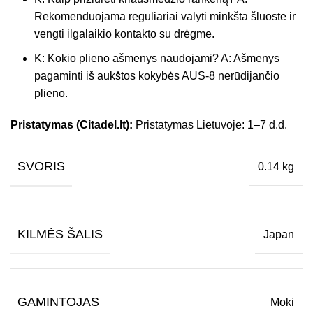
Rekomenduojama reguliariai valyti minkšta šluoste ir
vengti ilgalaikio kontakto su drėgme.
K: Kokio plieno ašmenys naudojami? A: Ašmenys
pagaminti iš aukštos kokybės AUS-8 nerūdijančio
plieno.
Pristatymas (Citadel.lt):
Pristatymas Lietuvoje: 1–7 d.d.
SVORIS
0.14 kg
KILMĖS ŠALIS
Japan
GAMINTOJAS
Moki