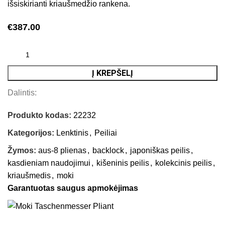
išsiskirianti kriaušmedžio rankena.
€
387.00
Į KREPŠELĮ
Dalintis:
Produkto kodas:
22232
Kategorijos:
Lenktinis
,
Peiliai
Žymos:
aus-8 plienas
,
backlock
,
japoniškas peilis
,
kasdieniam naudojimui
,
kišeninis peilis
,
kolekcinis peilis
,
kriaušmedis
,
moki
Garantuotas saugus apmokėjimas