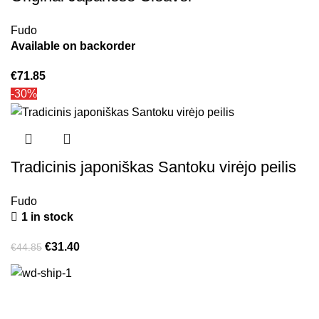
Fudo
Available on backorder
€
71.85
-30%
Tradicinis japoniškas Santoku virėjo peilis
Fudo
1 in stock
€
31.40
€
44.85