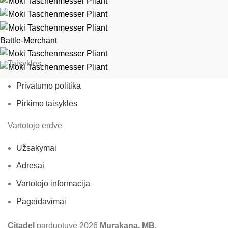
Battle-Merchant
Taisyklės
Privatumo politika
Pirkimo taisyklės
Vartotojo erdvė
Užsakymai
Adresai
Vartotojo informacija
Pageidavimai
Citadel
parduotuvė
2026
Murakana, MB
.