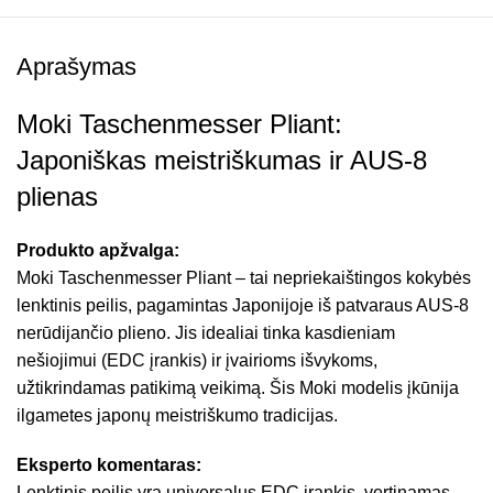
Aprašymas
Moki Taschenmesser Pliant:
Japoniškas meistriškumas ir AUS-8
plienas
Produkto apžvalga:
Moki Taschenmesser Pliant – tai nepriekaištingos kokybės
lenktinis peilis, pagamintas Japonijoje iš patvaraus AUS-8
nerūdijančio plieno. Jis idealiai tinka kasdieniam
nešiojimui (EDC įrankis) ir įvairioms išvykoms,
užtikrindamas patikimą veikimą. Šis Moki modelis įkūnija
ilgametes japonų meistriškumo tradicijas.
Eksperto komentaras:
Lenktinis peilis yra universalus EDC įrankis, vertinamas