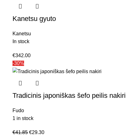
Kanetsu gyuto
Kanetsu
In stock
€
342.00
-30%
Tradicinis japoniškas šefo peilis nakiri
Fudo
1 in stock
€
41.85
€
29.30