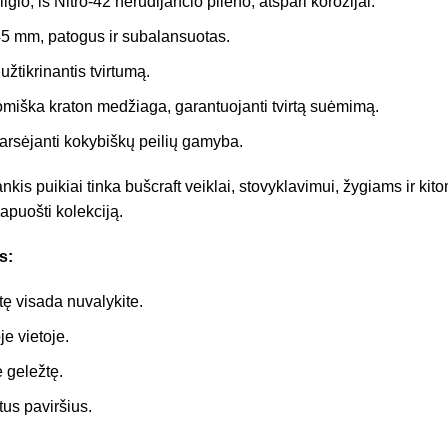
gio, iš Nitro-42 nerūdijančio plieno, atspari korozijai.
5 mm, patogus ir subalansuotas.
užtikrinantis tvirtumą.
iška kraton medžiaga, garantuojanti tvirtą suėmimą.
garsėjanti kokybiškų peilių gamyba.
nkis puikiai tinka bušcraft veiklai, stovyklavimui, žygiams ir ki
papuošti kolekciją.
s:
ę visada nuvalykite.
je vietoje.
e geležtę.
tus paviršius.