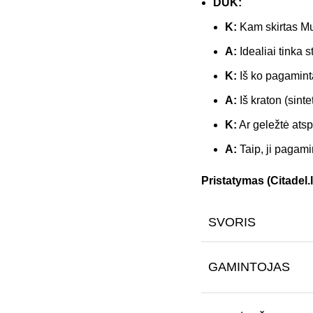
DUK:
K:
Kam skirtas Mu
A:
Idealiai tinka 
K:
Iš ko pagamint
A:
Iš kraton (sint
K:
Ar geležtė atsp
A:
Taip, ji pagami
Pristatymas (Citadel.l
SVORIS
GAMINTOJAS