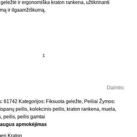
 geležtė ir ergonomiška kraton rankena, užtikrinanti
mą ir ilgaamžiškumą.
Dalintis:
s:
61742
Kategorijos:
Fiksuota geležte
,
Peiliai
Žymos:
ispanų peilis
,
kolekcinis peilis
,
kraton rankena
,
muela
,
s
,
peilis
,
peilis gamtai
saugus apmokėjimas