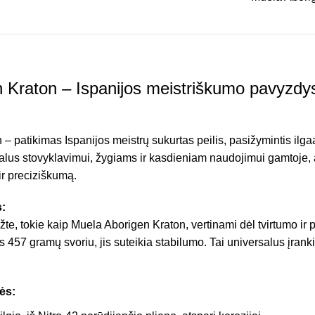
 Kraton – Ispanijos meistriškumo pavyzdy
– patikimas Ispanijos meistrų sukurtas peilis, pasižymintis ilg
ealus stovyklavimui, žygiams ir kasdieniam naudojimui gamtoje, 
r preciziškumą.
:
ežte, tokie kaip Muela Aborigen Kraton, vertinami dėl tvirtumo ir
is 457 gramų svoriu, jis suteikia stabilumo. Tai universalus įranki
ės: