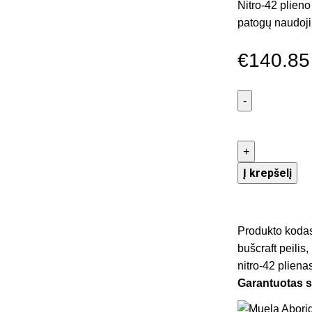
Nitro-42 plieno
patogų naudoji
€
140.85
Į krepšelį
Produkto koda
bušcraft peilis
,
nitro-42 pliena
Garantuotas 