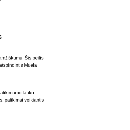
s
aamžiškumu. Šis peilis
atspindintis Muela
 patikimumo lauko
s, patikimai veikiantis