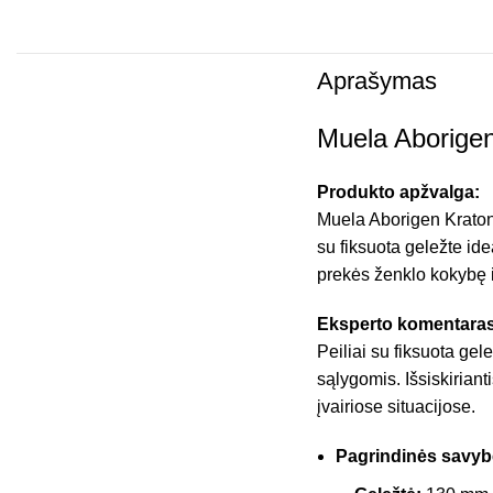
Aprašymas
Muela Aborigen
Produkto apžvalga:
Muela Aborigen Kraton 
su fiksuota geležte id
prekės ženklo kokybę i
Eksperto komentaras
Peiliai su fiksuota gel
sąlygomis. Išsiskiriant
įvairiose situacijose.
Pagrindinės savyb