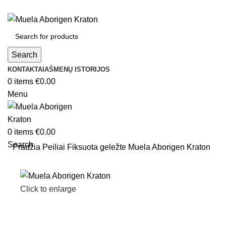
Search
KONTAKTAI
AŠMENŲ ISTORIJOS
0
items
€
0.00
Menu
0
items
€
0.00
Search
Pradžia
Peiliai
Fiksuota geležte
Muela Aborigen Kraton
Click to enlarge