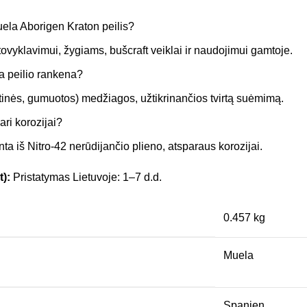
ela Aborigen Kraton peilis?
stovyklavimui, žygiams, bušcraft veiklai ir naudojimui gamtoje.
a peilio rankena?
etinės, gumuotos) medžiagos, užtikrinančios tvirtą suėmimą.
ari korozijai?
nta iš Nitro-42 nerūdijančio plieno, atsparaus korozijai.
t):
Pristatymas Lietuvoje: 1–7 d.d.
0.457 kg
Muela
Spanien