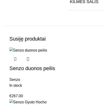
KILMĖS ŠALIS
Susiję produktai
Senzo duonos peilis
Senzo
In stock
€
267.00