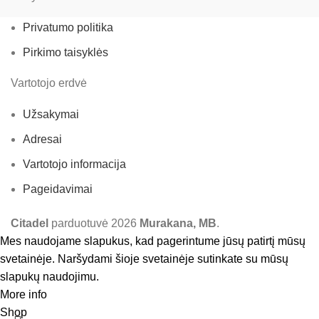
Privatumo politika
Pirkimo taisyklės
Vartotojo erdvė
Užsakymai
Adresai
Vartotojo informacija
Pageidavimai
Citadel
parduotuvė
2026
Murakana, MB
.
Mes naudojame slapukus, kad pagerintume jūsų patirtį mūsų
svetainėje. Naršydami šioje svetainėje sutinkate su mūsų
slapukų naudojimu.
More info
Accept
Shop