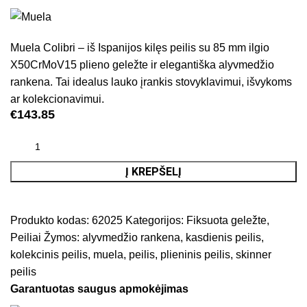
Muela Colibri – iš Ispanijos kilęs peilis su 85 mm ilgio
X50CrMoV15 plieno geležte ir elegantiška alyvmedžio
rankena. Tai idealus lauko įrankis stovyklavimui, išvykoms
ar kolekcionavimui.
€
143.85
Į KREPŠELĮ
Produkto kodas:
62025
Kategorijos:
Fiksuota geležte
,
Peiliai
Žymos:
alyvmedžio rankena
,
kasdienis peilis
,
kolekcinis peilis
,
muela
,
peilis
,
plieninis peilis
,
skinner
peilis
Garantuotas saugus apmokėjimas