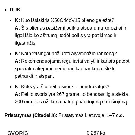
DUK:
K:
Kuo išsiskiria X50CrMoV15 plieno geležtė?
A:
Šis plienas pasižymi puikiu atsparumu korozijai ir
ilgai išlaiko aštrumą, todėl peilis yra patikimas ir
ilgaamžis.
K:
Kaip teisingai prižiūrėti alyvmedžio rankeną?
A:
Rekomenduojama reguliariai valyti ir kartais patepti
specialiu aliejumi medienai, kad rankena išliktų
patraukli ir atspari.
K:
Koks yra šio peilio svoris ir bendras ilgis?
A:
Peilio svoris yra 267 gramai, o bendras ilgis siekia
200 mm, kas užtikrina patogų naudojimą ir nešiojimą.
Pristatymas (Citadel.lt):
Pristatymas Lietuvoje: 1–7 d.d.
SVORIS
0.267 kg