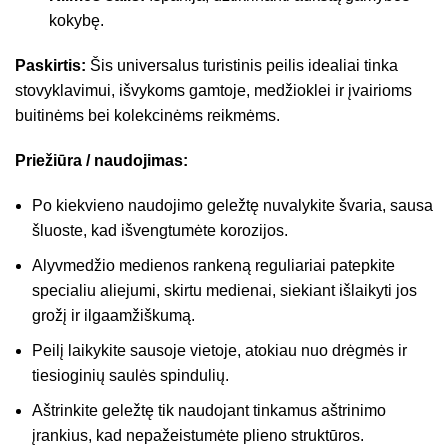
kokybę.
Paskirtis:
Šis universalus turistinis peilis idealiai tinka
stovyklavimui, išvykoms gamtoje, medžioklei ir įvairioms
buitinėms bei kolekcinėms reikmėms.
Priežiūra / naudojimas:
Po kiekvieno naudojimo geležtę nuvalykite švaria, sausa
šluoste, kad išvengtumėte korozijos.
Alyvmedžio medienos rankeną reguliariai patepkite
specialiu aliejumi, skirtu medienai, siekiant išlaikyti jos
grožį ir ilgaamžiškumą.
Peilį laikykite sausoje vietoje, atokiau nuo drėgmės ir
tiesioginių saulės spindulių.
Aštrinkite geležtę tik naudojant tinkamus aštrinimo
įrankius, kad nepažeistumėte plieno struktūros.