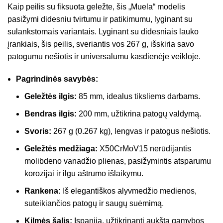
Kaip peilis su fiksuota geležte, šis „Muela“ modelis
pasižymi didesniu tvirtumu ir patikimumu, lyginant su
sulankstomais variantais. Lyginant su didesniais lauko
įrankiais, šis peilis, sveriantis vos 267 g, išskiria savo
patogumu nešiotis ir universalumu kasdienėje veikloje.
Pagrindinės savybės:
Geležtės ilgis:
85 mm, idealus tiksliems darbams.
Bendras ilgis:
200 mm, užtikrina patogų valdymą.
Svoris:
267 g (0.267 kg), lengvas ir patogus nešiotis.
Geležtės medžiaga:
X50CrMoV15 nerūdijantis
molibdeno vanadžio plienas, pasižymintis atsparumu
korozijai ir ilgu aštrumo išlaikymu.
Rankena:
Iš elegantiškos alyvmedžio medienos,
suteikiančios patogų ir saugų suėmimą.
Kilmės šalis:
Ispanija, užtikrinanti aukštą gamybos