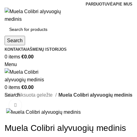
PARDUOTUVĖ
APIE MUS
Search
KONTAKTAI
AŠMENŲ ISTORIJOS
0
items
€
0.00
Menu
0
items
€
0.00
eiliai
Search
Fiksuota geležte
Muela Colibri alyvuogių medinis
Click to enlarge
Muela Colibri alyvuogių medinis