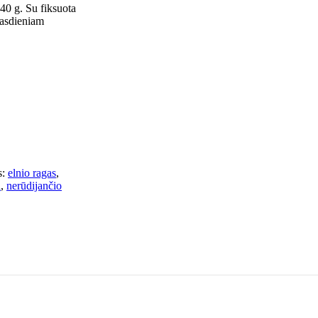
140 g. Su fiksuota
 kasdieniam
:
elnio ragas
,
a
,
nerūdijančio