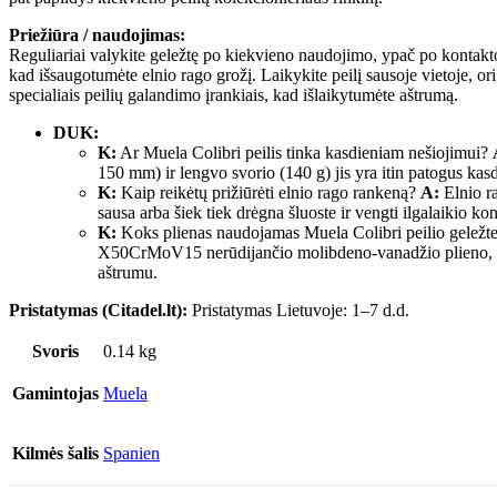
Priežiūra / naudojimas:
Reguliariai valykite geležtę po kiekvieno naudojimo, ypač po kontakto
kad išsaugotumėte elnio rago grožį. Laikykite peilį sausoje vietoje, or
specialiais peilių galandimo įrankiais, kad išlaikytumėte aštrumą.
DUK:
K:
Ar Muela Colibri peilis tinka kasdieniam nešiojimui?
150 mm) ir lengvo svorio (140 g) jis yra itin patogus kas
K:
Kaip reikėtų prižiūrėti elnio rago rankeną?
A:
Elnio r
sausa arba šiek tiek drėgna šluoste ir vengti ilgalaikio k
K:
Koks plienas naudojamas Muela Colibri peilio geležt
X50CrMoV15 nerūdijančio molibdeno-vanadžio plieno, pa
aštrumu.
Pristatymas (Citadel.lt):
Pristatymas Lietuvoje: 1–7 d.d.
Svoris
0.14 kg
Gamintojas
Muela
Kilmės šalis
Spanien