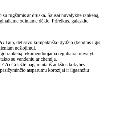
 su rūgštimis ar druska. Sausai nuvalykite rankeną,
iginaliame odiniame dėkle. Prireikus, galąskite
A:
Taip, dėl savo kompaktiško dydžio (bendras ilgis
dieniam nešiojimui.
ago rankeną rekomenduojama reguliariai nuvalyti
ontakto su vandeniu ar chemija.
ei?
A:
Geležtė pagaminta iš aukštos kokybės
sižyminčio atsparumu korozijai ir ilgaamžiu