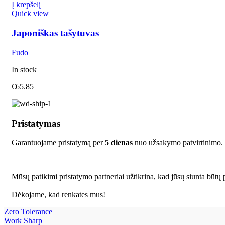
Į krepšelį
Quick view
Japoniškas tašytuvas
Fudo
In stock
€
65.85
Pristatymas
Garantuojame pristatymą per
5 dienas
nuo užsakymo patvirtinimo.
Mūsų patikimi pristatymo partneriai užtikrina, kad jūsų siunta būtų p
Dėkojame, kad renkates mus!
Zero Tolerance
Work Sharp