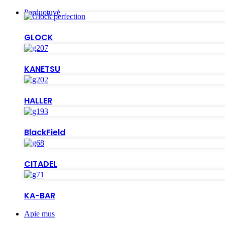
Parduotuvė
GLOCK
KANETSU
HALLER
BlackField
CITADEL
KA-BAR
Apie mus