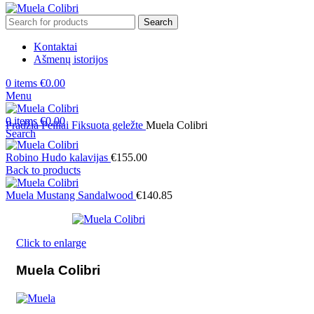
Search
Kontaktai
Ašmenų istorijos
0
items
€
0.00
Menu
0
items
€
0.00
Pradžia
Peiliai
Fiksuota geležte
Muela Colibri
Search
Robino Hudo kalavijas
€
155.00
Back to products
Muela Mustang Sandalwood
€
140.85
Click to enlarge
Muela Colibri