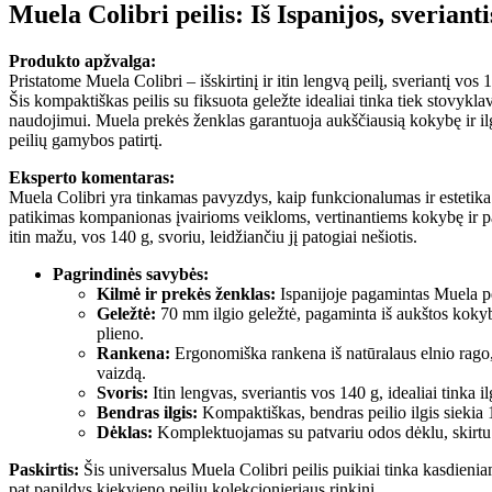
Muela Colibri peilis: Iš Ispanijos, sverianti
Produkto apžvalga:
Pristatome Muela Colibri – išskirtinį ir itin lengvą peilį, sveriantį v
Šis kompaktiškas peilis su fiksuota geležte idealiai tinka tiek stovyk
naudojimui. Muela prekės ženklas garantuoja aukščiausią kokybę ir il
peilių gamybos patirtį.
Eksperto komentaras:
Muela Colibri yra tinkamas pavyzdys, kaip funkcionalumas ir estetika
patikimas kompanionas įvairioms veikloms, vertinantiems kokybę ir pato
itin mažu, vos 140 g, svoriu, leidžiančiu jį patogiai nešiotis.
Pagrindinės savybės:
Kilmė ir prekės ženklas:
Ispanijoje pagamintas Muela pe
Geležtė:
70 mm ilgio geležtė, pagaminta iš aukštos ko
plieno.
Rankena:
Ergonomiška rankena iš natūralaus elnio rago, 
vaizdą.
Svoris:
Itin lengvas, sveriantis vos 140 g, idealiai tinka i
Bendras ilgis:
Kompaktiškas, bendras peilio ilgis siekia
Dėklas:
Komplektuojamas su patvariu odos dėklu, skirtu 
Paskirtis:
Šis universalus Muela Colibri peilis puikiai tinka kasdieni
pat papildys kiekvieno peilių kolekcionieriaus rinkinį.