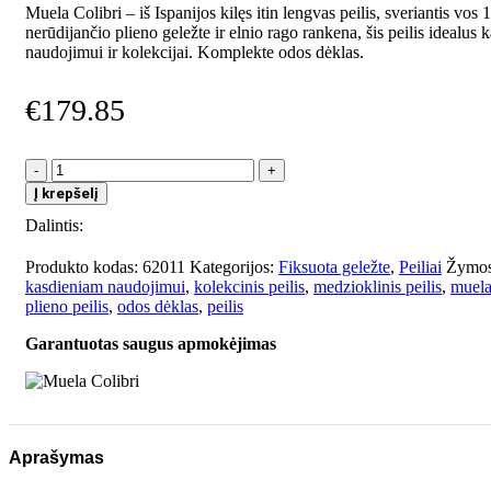
Muela Colibri – iš Ispanijos kilęs itin lengvas peilis, sveriantis vos 
nerūdijančio plieno geležte ir elnio rago rankena, šis peilis idealus
naudojimui ir kolekcijai. Komplekte odos dėklas.
€
179.85
produkto
kiekis:
Į krepšelį
Muela
Dalintis:
Colibri
Produkto kodas:
62011
Kategorijos:
Fiksuota geležte
,
Peiliai
Žymos
kasdieniam naudojimui
,
kolekcinis peilis
,
medzioklinis peilis
,
muel
plieno peilis
,
odos dėklas
,
peilis
Garantuotas saugus apmokėjimas
Aprašymas