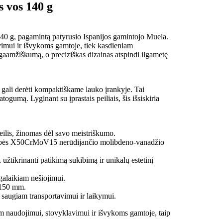
s vos 140 g
os 140 g, pagamintą patyrusio Ispanijos gamintojo Muela.
lavimui ir išvykoms gamtoje, tiek kasdieniam
gaamžiškumą, o preciziškas dizainas atspindi ilgametę
 gali derėti kompaktiškame lauko įrankyje. Tai
gumą. Lyginant su įprastais peiliais, šis išsiskiria
ilis, žinomas dėl savo meistriškumo.
kybės X50CrMoV15 nerūdijančio molibdeno-vanadžio
užtikrinanti patikimą sukibimą ir unikalų estetinį
lgalaikiam nešiojimui.
 150 mm.
saugiam transportavimui ir laikymui.
am naudojimui, stovyklavimui ir išvykoms gamtoje, taip