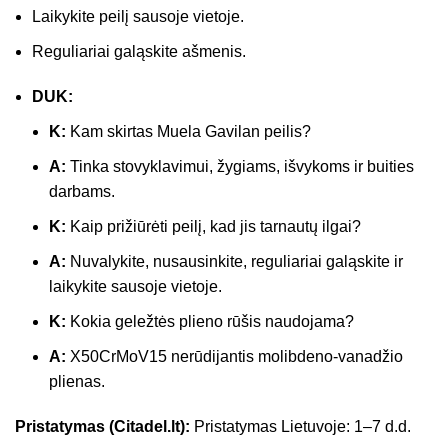
Laikykite peilį sausoje vietoje.
Reguliariai galąskite ašmenis.
DUK:
K:
Kam skirtas Muela Gavilan peilis?
A:
Tinka stovyklavimui, žygiams, išvykoms ir buities
darbams.
K:
Kaip prižiūrėti peilį, kad jis tarnautų ilgai?
A:
Nuvalykite, nusausinkite, reguliariai galąskite ir
laikykite sausoje vietoje.
K:
Kokia geležtės plieno rūšis naudojama?
A:
X50CrMoV15 nerūdijantis molibdeno-vanadžio
plienas.
Pristatymas (Citadel.lt):
Pristatymas Lietuvoje: 1–7 d.d.