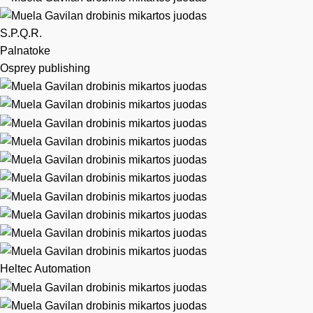
S.P.Q.R.
Palnatoke
Osprey publishing
Heltec Automation