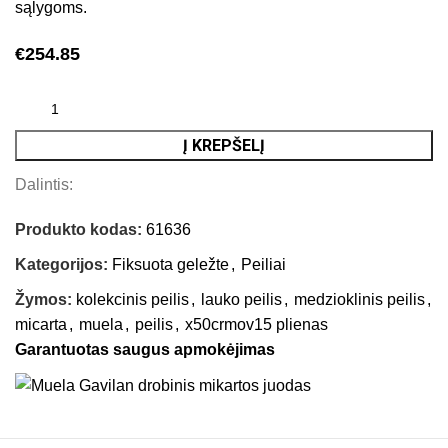
sąlygoms.
€
254.85
Į KREPŠELĮ
Dalintis:
Produkto kodas:
61636
Kategorijos:
Fiksuota geležte
,
Peiliai
Žymos:
kolekcinis peilis
,
lauko peilis
,
medzioklinis peilis
,
micarta
,
muela
,
peilis
,
x50crmov15 plienas
Garantuotas saugus apmokėjimas