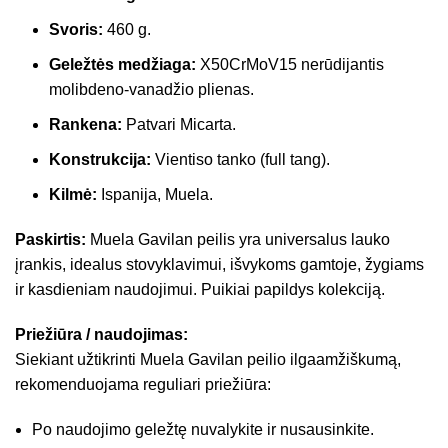
Svoris:
460 g.
Geležtės medžiaga:
X50CrMoV15 nerūdijantis
molibdeno-vanadžio plienas.
Rankena:
Patvari Micarta.
Konstrukcija:
Vientiso tanko (full tang).
Kilmė:
Ispanija, Muela.
Paskirtis:
Muela Gavilan peilis yra universalus lauko
įrankis, idealus stovyklavimui, išvykoms gamtoje, žygiams
ir kasdieniam naudojimui. Puikiai papildys kolekciją.
Priežiūra / naudojimas:
Siekiant užtikrinti Muela Gavilan peilio ilgaamžiškumą,
rekomenduojama reguliari priežiūra:
Po naudojimo geležtę nuvalykite ir nusausinkite.