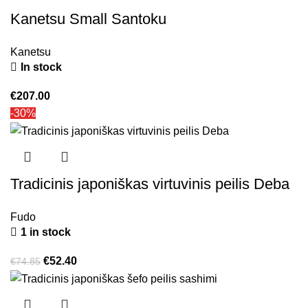
Kanetsu Small Santoku
Kanetsu
In stock
€
207.00
-30%
Tradicinis japoniškas virtuvinis peilis Deba
Fudo
1 in stock
€
52.40
€
74.85