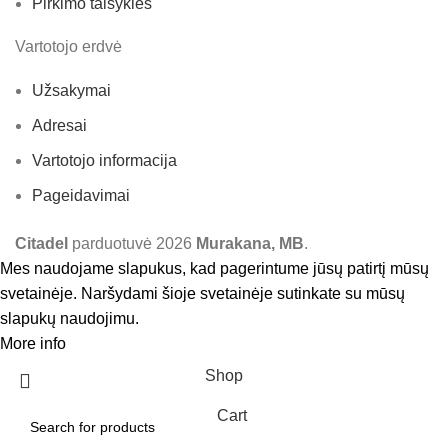
Pirkimo taisyklės
Vartotojo erdvė
Užsakymai
Adresai
Vartotojo informacija
Pageidavimai
Citadel
parduotuvė
2026
Murakana, MB
.
Mes naudojame slapukus, kad pagerintume jūsų patirtį mūsų
svetainėje. Naršydami šioje svetainėje sutinkate su mūsų
slapukų naudojimu.
More info
Accept
Shop
Cart