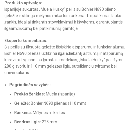
Produkto apžvalga:
Ispanijoje sukurtas „Muela Husky“ peilis su Böhler N690 plieno
geležte ir stilinga mėlynos mikartos rankena. Tai patikimas lauko
įrankis, idealiai tinkantis stovyklavimui ir išvykoms, garantuojantis
ilgaamžiškumą bei patikimumą gamtoje.
Eksperto komentaras:
Šis peilis su fiksuota geležte išsiskiria atsparumu ir funkcionalumu.
Böhler N690 plienas užtikrina ilgai išliekantį aštrumą ir atsparumą
korozijai. Lyginant su įprastais modeliais, „Muela Husky“ pasižymi
280 g svoriu ir 110 mm geležtės ilgiu, suteikiančiu tvirtumo bei
universalumo.
Pagrindinės savybės:
Prekės ženklas:
Muela (Ispanija)
Geležtė:
Böhler N690 plienas (110 mm)
Rankena:
Mėlynos mikartos
Bendras ilgis:
225 mm