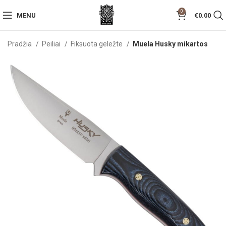
0
MENU
€
0.00
Pradžia
Peiliai
Fiksuota geležte
Muela Husky mikartos