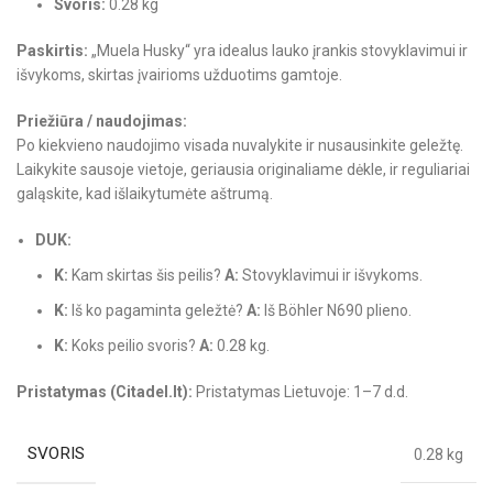
Svoris:
0.28 kg
Paskirtis:
„Muela Husky“ yra idealus lauko įrankis stovyklavimui ir
išvykoms, skirtas įvairioms užduotims gamtoje.
Priežiūra / naudojimas:
Po kiekvieno naudojimo visada nuvalykite ir nusausinkite geležtę.
Laikykite sausoje vietoje, geriausia originaliame dėkle, ir reguliariai
galąskite, kad išlaikytumėte aštrumą.
DUK:
K:
Kam skirtas šis peilis?
A:
Stovyklavimui ir išvykoms.
K:
Iš ko pagaminta geležtė?
A:
Iš Böhler N690 plieno.
K:
Koks peilio svoris?
A:
0.28 kg.
Pristatymas (Citadel.lt):
Pristatymas Lietuvoje: 1–7 d.d.
SVORIS
0.28 kg