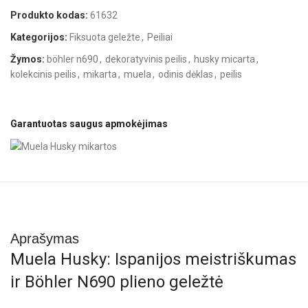
Produkto kodas:
61632
Kategorijos:
Fiksuota geležte
,
Peiliai
Žymos:
böhler n690
,
dekoratyvinis peilis
,
husky micarta
,
kolekcinis peilis
,
mikarta
,
muela
,
odinis dėklas
,
peilis
Garantuotas saugus apmokėjimas
Aprašymas
Muela Husky: Ispanijos meistriškumas
ir Böhler N690 plieno geležtė