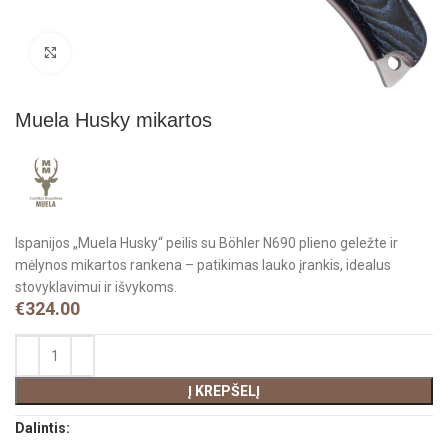
Click to enlarge
Muela Husky mikartos
Ispanijos „Muela Husky“ peilis su Böhler N690 plieno geležte ir
mėlynos mikartos rankena – patikimas lauko įrankis, idealus
stovyklavimui ir išvykoms.
€
324.00
Į KREPŠELĮ
Dalintis: