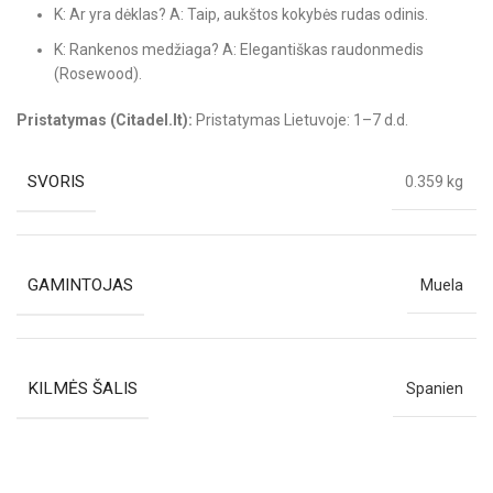
K: Ar yra dėklas? A: Taip, aukštos kokybės rudas odinis.
K: Rankenos medžiaga? A: Elegantiškas raudonmedis
(Rosewood).
Pristatymas (Citadel.lt):
Pristatymas Lietuvoje: 1–7 d.d.
SVORIS
0.359 kg
GAMINTOJAS
Muela
KILMĖS ŠALIS
Spanien