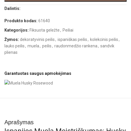
Dalintis:
Produkto kodas:
61640
Kategorijos:
Fiksuota geležte
,
Peiliai
Žymos:
dekoratyvinis peilis
,
ispaniškas peilis
,
kolekcinis peilis
,
lauko peilis
,
muela
,
peilis
,
raudonmedžio rankena
,
sandvik
plienas
Garantuotas saugus apmokėjimas
Aprašymas
Ispanijos Muela Meistriškumas: Husky