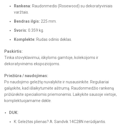
Rankena:
Raudonmedis (Rosewood) su dekoratyviniais
varžtais.
Bendras ilgis:
225 mm.
Svoris:
0.359 kg.
Komplekte:
Rudas odinis dėklas.
Paskirtis:
Tinka stovyklavimui, iškyloms gamtoje, kolekcijoms ir
dekoratyvinėms ekspozicijoms.
Priežiūra / naudojimas:
Po naudojimo geležtę nuvalykite ir nusausinkite. Reguliariai
galąskite, kad išlaikytumėte aštrumą. Raudonmedžio rankeną
prižiūrėkite specialiomis priemonėmis. Laikykite sausoje vietoje,
komplektuojamame dėkle.
DUK:
K: Geležtės plienas? A: Sandvik 14C28N nerūdijantis.