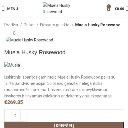
0
MENU
€
0.00
Pradžia
Peiliai
Fiksuota geležte
Muela Husky Rosewood
Click to enlarge
Muela Husky Rosewood
Išskirtinis Ispanijos gamintojo Muela Husky Rosewood peilis su
tvirta Sandvik nerūdijančio plieno geležte ir elegantiška
raudonmedžio rankena. Universalus įrankis stovyklavimui,
išvykoms ir tinkamas kolekcinis ar dekoratyvinis eksponatas.
€
269.85
Į KREPŠELĮ