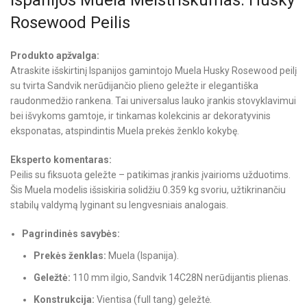
Rosewood Peilis
Produkto apžvalga:
Atraskite išskirtinį Ispanijos gamintojo Muela Husky Rosewood peilį
su tvirta Sandvik nerūdijančio plieno geležte ir elegantiška
raudonmedžio rankena. Tai universalus lauko įrankis stovyklavimui
bei išvykoms gamtoje, ir tinkamas kolekcinis ar dekoratyvinis
eksponatas, atspindintis Muela prekės ženklo kokybę.
Eksperto komentaras:
Peilis su fiksuota geležte – patikimas įrankis įvairioms užduotims.
Šis Muela modelis išsiskiria solidžiu 0.359 kg svoriu, užtikrinančiu
stabilų valdymą lyginant su lengvesniais analogais.
Pagrindinės savybės:
Prekės ženklas:
Muela (Ispanija).
Geležtė:
110 mm ilgio, Sandvik 14C28N nerūdijantis plienas.
Konstrukcija:
Vientisa (full tang) geležtė.