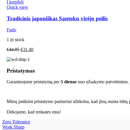
Į krepšelį
Quick view
Tradicinis japoniškas Santoku virėjo peilis
Fudo
1 in stock
€
44.85
€
31.40
Pristatymas
Garantuojame pristatymą per
5 dienas
nuo užsakymo patvirtinimo.
Mūsų patikimi pristatymo partneriai užtikrina, kad jūsų siunta būtų p
Dėkojame, kad renkates mus!
Zero Tolerance
Work Sharp