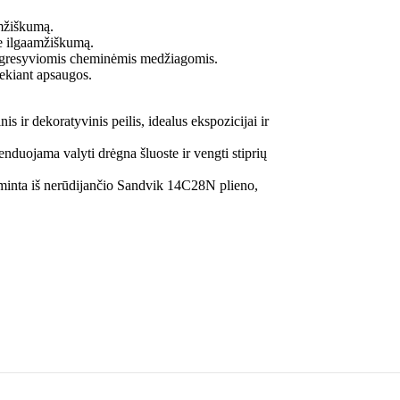
amžiškumą.
te ilgaamžiškumą.
u agresyviomis cheminėmis medžiagomis.
ekiant apsaugos.
s ir dekoratyvinis peilis, idealus ekspozicijai ir
duojama valyti drėgna šluoste ir vengti stiprių
minta iš nerūdijančio Sandvik 14C28N plieno,