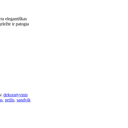
ra elegantiškas
eležte ir patogia
:
dekoratyvinis
as
,
peilis
,
sandvik