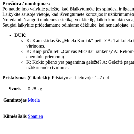
Priežiūra / naudojimas:
Po naudojimo valykite geležtę, kad išlaikytumėte jos spindesį ir ilga
Laikykite sausoje vietoje, kad išvengtumėte korozijos ir užtikrintumė
Norėdami išsaugoti rankenos estetiką, venkite ilgalaikio kontakto s
Saugiai laikykite pridedamame odiniame dėkliuke, kai nenaudojate, si
DUK:
K: Kam skirtas šis „Muela Kodiak“ peilis? A: Tai kolekcini
vitrinoms.
K: Kaip prižiūrėti „Canvas Micarta“ rankeną? A: Rekomen
cheminių priemonių.
K: Kokio plieno yra pagaminta geležtė? A: Geležtė paga
užtikrinančio tvirtumą.
Pristatymas (Citadel.lt):
Pristatymas Lietuvoje: 1–7 d.d.
Svoris
0.28 kg
Gamintojas
Muela
Kilmės šalis
Spanien