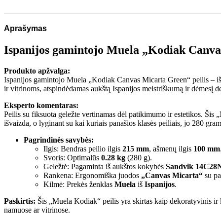
Aprašymas
Ispanijos gamintojo Muela „Kodiak Canvas
Produkto apžvalga:
Ispanijos gamintojo Muela „Kodiak Canvas Micarta Green“ peilis – išski
ir vitrinoms, atspindėdamas aukštą Ispanijos meistriškumą ir dėmesį d
Eksperto komentaras:
Peilis su fiksuota geležte vertinamas dėl patikimumo ir estetikos. Ši
išvaizda, o lyginant su kai kuriais panašios klasės peiliais, jo 280 gr
Pagrindinės savybės:
Ilgis: Bendras peilio ilgis
215 mm
, ašmenų ilgis
100 mm
Svoris: Optimalūs
0.28 kg
(280 g).
Geležtė: Pagaminta iš aukštos kokybės
Sandvik 14C28
Rankena: Ergonomiška juodos
„Canvas Micarta“
su pa
Kilmė: Prekės ženklas
Muela
iš
Ispanijos
.
Paskirtis:
Šis „Muela Kodiak“ peilis yra skirtas kaip dekoratyvinis ir k
namuose ar vitrinose.