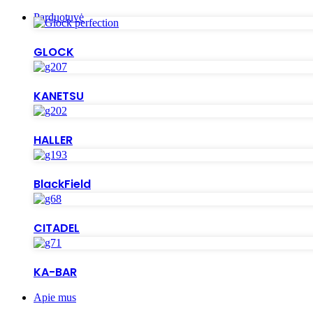
Parduotuvė
GLOCK
KANETSU
HALLER
BlackField
CITADEL
KA-BAR
Apie mus