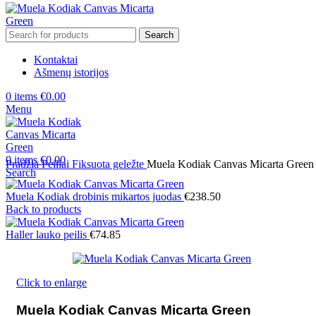
Search
Kontaktai
Ašmenų istorijos
0
items
€
0.00
Menu
0
items
€
0.00
Pradžia
Peiliai
Fiksuota geležte
Muela Kodiak Canvas Micarta Green
Search
Muela Kodiak drobinis mikartos juodas
€
238.50
Back to products
Haller lauko peilis
€
74.85
Click to enlarge
Muela Kodiak Canvas Micarta Green