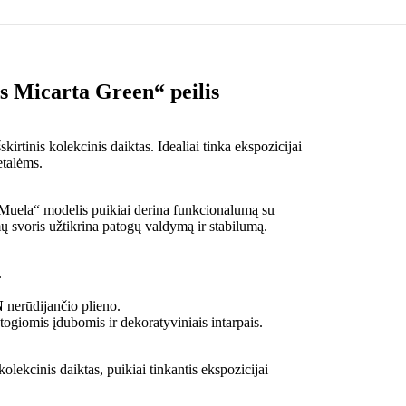
 Micarta Green“ peilis
rtinis kolekcinis daiktas. Idealiai tinka ekspozicijai
etalėms.
s „Muela“ modelis puikiai derina funkcionalumą su
amų svoris užtikrina patogų valdymą ir stabilumą.
.
N
nerūdijančio plieno.
togiomis įdubomis ir dekoratyviniais intarpais.
olekcinis daiktas, puikiai tinkantis ekspozicijai