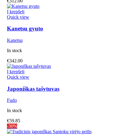
€
312.00
Į krepšelį
Quick view
Kanetsu gyuto
Kanetsu
In stock
€
342.00
Į krepšelį
Quick view
Japoniškas tašytuvas
Fudo
In stock
€
59.85
-30%