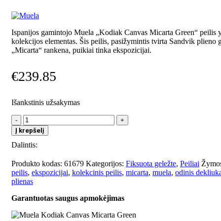
Ispanijos gamintojo Muela „Kodiak Canvas Micarta Green“ peilis y
kolekcijos elementas. Šis peilis, pasižymintis tvirta Sandvik plieno g
„Micarta“ rankena, puikiai tinka ekspozicijai.
€
239.85
Išankstinis užsakymas
produkto
kiekis:
Į krepšelį
Muela
Dalintis:
Kodiak
Canvas
Micarta
Produkto kodas:
61679
Kategorijos:
Fiksuota geležte
,
Peiliai
Žymos
Green
peilis
,
ekspozicijai
,
kolekcinis peilis
,
micarta
,
muela
,
odinis dekliuk
plienas
Garantuotas saugus apmokėjimas