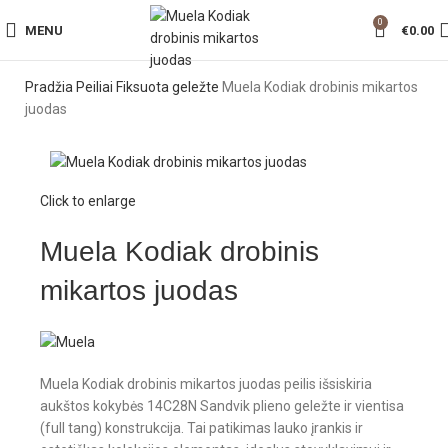
0
MENU
€
0.00
Pradžia
Peiliai
Fiksuota geležte
Muela Kodiak drobinis mikartos
juodas
Click to enlarge
Muela Kodiak drobinis
mikartos juodas
Muela Kodiak drobinis mikartos juodas peilis išsiskiria
aukštos kokybės 14C28N Sandvik plieno geležte ir vientisa
(full tang) konstrukcija. Tai patikimas lauko įrankis ir