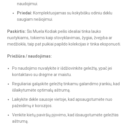
naudojimui.
Priedai:
Komplektuojamas su kokybišku odiniu dėklu
saugiam nešiojimui.
Paskirtis:
Šis Muela Kodiak peilis idealiai tinka lauko
nuotykiams, tokiems kaip stovyklavimas, žygiai, žvejyba ar
medžioklė, taip pat puikiai papildo kolekcijas ir tinka eksponuoti.
Priežiūra / naudojimas:
Po naudojimo nuvalykite ir išdžiovinkite geležtę, ypač jei
kontaktavo su drėgme ar maistu.
Reguliariai galąskite geležtę tinkamu galandimo įrankiu, kad
išlaikytumėte optimalų aštrumą.
Laikykite dėkle sausoje vietoje, kad apsaugotumėte nuo
pažeidimų ir korozijos.
Venkite kietų paviršių pjovimo, kad išsaugotumėte geležtės
aštrumą.