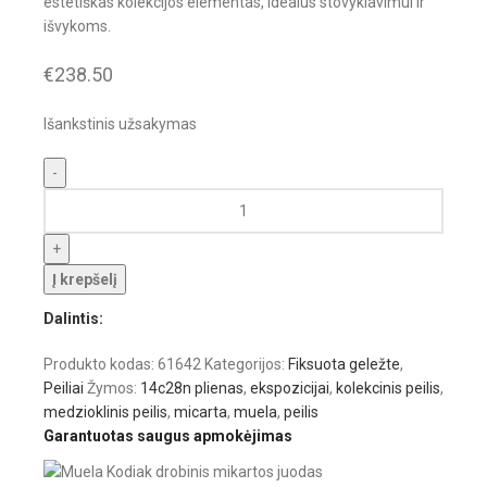
estetiškas kolekcijos elementas, idealus stovyklavimui ir
išvykoms.
€
238.50
Išankstinis užsakymas
Į krepšelį
Dalintis:
Produkto kodas:
61642
Kategorijos:
Fiksuota geležte
,
Peiliai
Žymos:
14c28n plienas
,
ekspozicijai
,
kolekcinis peilis
,
medzioklinis peilis
,
micarta
,
muela
,
peilis
Garantuotas saugus apmokėjimas