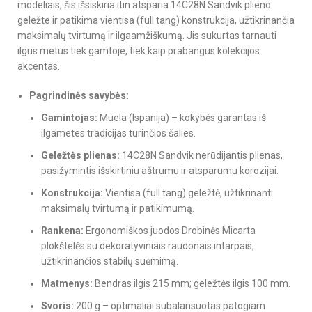
modeliais, šis išsiskiria itin atsparia 14C28N Sandvik plieno
geležte ir patikima vientisa (full tang) konstrukcija, užtikrinančia
maksimalų tvirtumą ir ilgaamžiškumą. Jis sukurtas tarnauti
ilgus metus tiek gamtoje, tiek kaip prabangus kolekcijos
akcentas.
Pagrindinės savybės:
Gamintojas:
Muela (Ispanija) – kokybės garantas iš
ilgametes tradicijas turinčios šalies.
Geležtės plienas:
14C28N Sandvik nerūdijantis plienas,
pasižymintis išskirtiniu aštrumu ir atsparumu korozijai.
Konstrukcija:
Vientisa (full tang) geležtė, užtikrinanti
maksimalų tvirtumą ir patikimumą.
Rankena:
Ergonomiškos juodos Drobinės Micarta
plokštelės su dekoratyviniais raudonais intarpais,
užtikrinančios stabilų suėmimą.
Matmenys:
Bendras ilgis 215 mm; geležtės ilgis 100 mm.
Svoris:
200 g – optimaliai subalansuotas patogiam