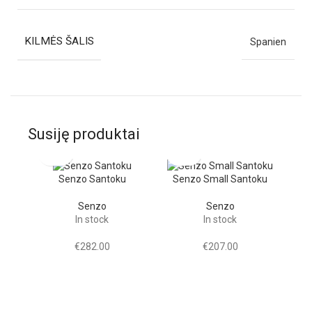
KILMĖS ŠALIS
Spanien
Susiję produktai
Senzo Santoku
Senzo Small Santoku
Senzo
Senzo
In stock
In stock
€
282.00
€
207.00
Tr