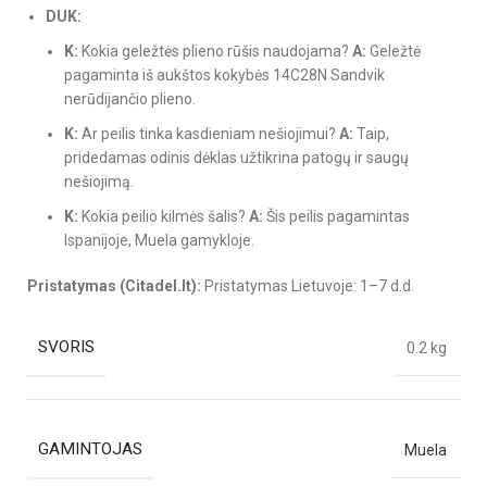
DUK:
K:
Kokia geležtės plieno rūšis naudojama?
A:
Geležtė
pagaminta iš aukštos kokybės 14C28N Sandvik
nerūdijančio plieno.
K:
Ar peilis tinka kasdieniam nešiojimui?
A:
Taip,
pridedamas odinis dėklas užtikrina patogų ir saugų
nešiojimą.
K:
Kokia peilio kilmės šalis?
A:
Šis peilis pagamintas
Ispanijoje, Muela gamykloje.
Pristatymas (Citadel.lt):
Pristatymas Lietuvoje: 1–7 d.d.
SVORIS
0.2 kg
GAMINTOJAS
Muela