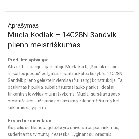
Aprašymas
Muela Kodiak – 14C28N Sandvik
plieno meistriškumas
Produkto apžvalga:
Atraskite Ispanijos gamintojo Muela kurtą „Kodiak drobinis
mikartos juodas“ peilį, išsiskiriantį aukštos kokybės 14C28N
Sandvik plieno geležte ir vientisa (full tang) konstrukcija. Tai
patikimas ir puikiai subalansuotas lauko įrankis, idealiai
tinkantis stovyklavimui ir išvykoms. Muela, garsėjanti savo
meistriškumu, užtikrina patikimumą ir ilgaamžiškumą bet
kokiomis sąlygomis.
Eksperto komentaras:
Šis peilis su fiksuota geležte yra universalus pasirinkimas,
suderinantis tvirtumą ir estetiką. Lyginant su įprastais