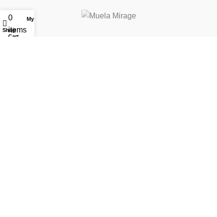
0
My account
items
Shop
Cart
Extrema Ratio
Diverse