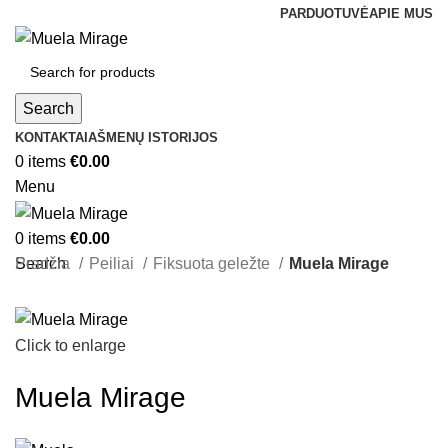
PARDUOTUVĖ
APIE MUS
Search
KONTAKTAI
AŠMENŲ ISTORIJOS
0
items
€
0.00
Menu
0
items
€
0.00
Search
Pradžia
Peiliai
Fiksuota geležte
Muela Mirage
Click to enlarge
Muela Mirage