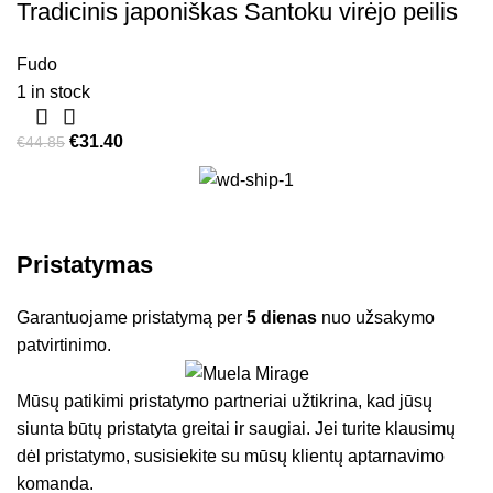
Tradicinis japoniškas Santoku virėjo peilis
Fudo
1 in stock
€
31.40
€
44.85
Pristatymas
Garantuojame pristatymą per
5 dienas
nuo užsakymo
patvirtinimo.
Mūsų patikimi pristatymo partneriai užtikrina, kad jūsų
siunta būtų pristatyta greitai ir saugiai. Jei turite klausimų
dėl pristatymo, susisiekite su mūsų klientų aptarnavimo
komanda.