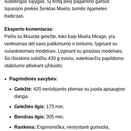
sudėtingas sąlygas. Šį tvirtą peilį pagamino garsus
Ispanijos prekės ženklas Muela, turintis ilgametes
tradicijas.
Eksperto komentaras:
Peilis su fiksuota geležte, toks kaip Muela Mirage, yra
vertinamas dėl savo patikimumo ir tvirtumo, lyginant su
sulankstomais modeliais. Lyginant su įprastais modeliais,
šis išsiskiria solidžiu 430 g svoriu, suteikiančiu papildomo
stabilumo atliekant užduotis.
Pagrindinės savybės:
Geležtė:
420 nerūdijantis plienas su juoda apsaugine
danga.
Geležtės ilgis:
175 mm.
Bendras ilgis:
305 mm.
Rankena:
Ergonomiška, neslystanti gumuota,