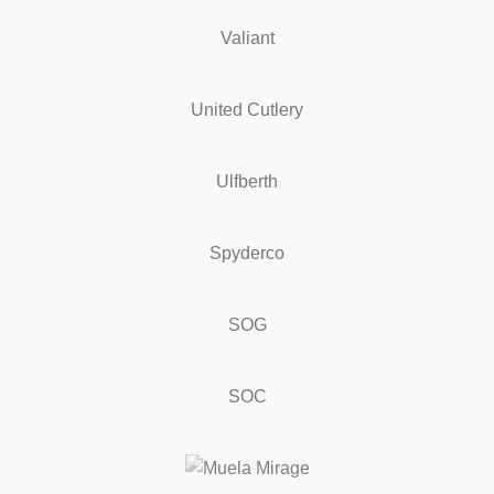
Valiant
United Cutlery
Ulfberth
Spyderco
SOG
SOC