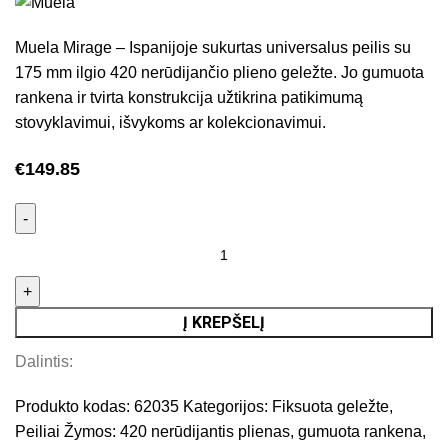
Muela Mirage – Ispanijoje sukurtas universalus peilis su
175 mm ilgio 420 nerūdijančio plieno geležte. Jo gumuota
rankena ir tvirta konstrukcija užtikrina patikimumą
stovyklavimui, išvykoms ar kolekcionavimui.
€
149.85
Į KREPŠELĮ
Dalintis:
Produkto kodas:
62035
Kategorijos:
Fiksuota geležte
,
Peiliai
Žymos:
420 nerūdijantis plienas
,
gumuota rankena
,