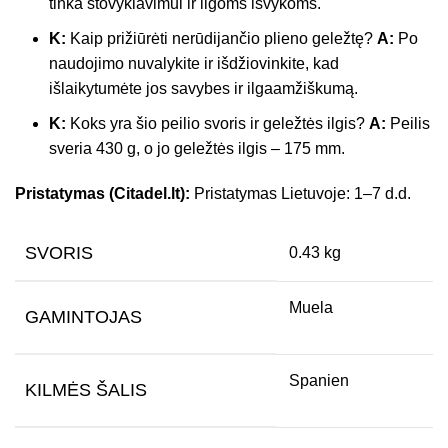
tinka stovyklavimui ir ilgoms išvykoms.
K:
Kaip prižiūrėti nerūdijančio plieno geležtę?
A:
Po
naudojimo nuvalykite ir išdžiovinkite, kad
išlaikytumėte jos savybes ir ilgaamžiškumą.
K:
Koks yra šio peilio svoris ir geležtės ilgis?
A:
Peilis
sveria 430 g, o jo geležtės ilgis – 175 mm.
Pristatymas (Citadel.lt):
Pristatymas Lietuvoje: 1–7 d.d.
SVORIS
0.43 kg
Muela
GAMINTOJAS
Spanien
KILMĖS ŠALIS