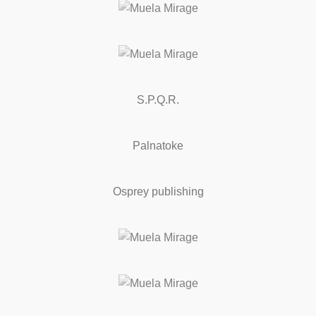
S.P.Q.R.
Palnatoke
Osprey publishing