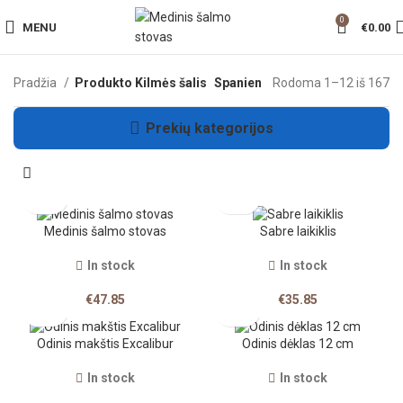
0
MENU
€
0.00
Pradžia
Produkto Kilmės šalis
Spanien
Rodoma 1–12 iš 167
Prekių kategorijos
Medinis šalmo stovas
Sabre laikiklis
In stock
In stock
€
47.85
€
35.85
Odinis makštis Excalibur
Odinis dėklas 12 cm
In stock
In stock