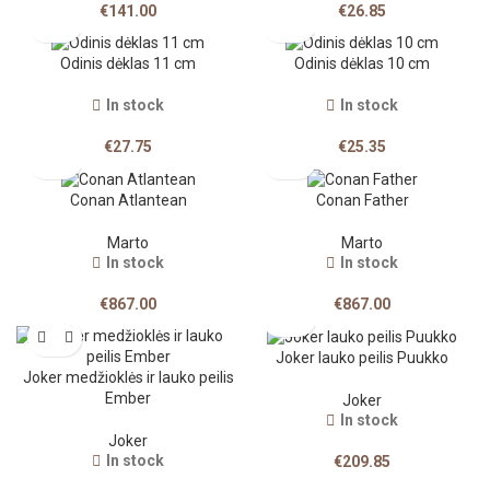
€
141.00
€
26.85
Odinis dėklas 11 cm
Odinis dėklas 10 cm
In stock
In stock
€
27.75
€
25.35
Conan Atlantean
Conan Father
Marto
Marto
In stock
In stock
€
867.00
€
867.00
Joker lauko peilis Puukko
Joker medžioklės ir lauko peilis
Ember
Joker
In stock
Joker
In stock
€
209.85