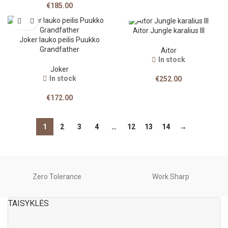
€
185.00
Aitor Jungle karalius III
Joker lauko peilis Puukko
Grandfather
Aitor
In stock
Joker
In stock
€
252.00
€
172.00
1
2
3
4
…
12
13
14
→
Zero Tolerance
Work Sharp
TAISYKLĖS