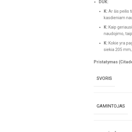
DUK:
K:
Ar šis peili
kasdieniam naud
K:
Kaip geriausi
naudojimo, taip
K:
Kokie yra pag
siekia 205 mm, 
Pristatymas (Citadel
SVORIS
GAMINTOJAS