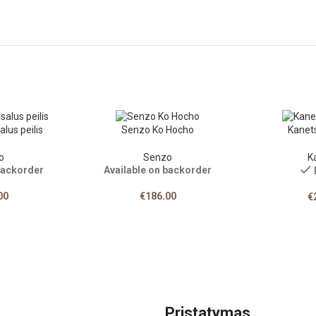
lus peilis
Senzo Ko Hocho
Kanet
o
Senzo
K
backorder
Available on backorder
00
€
186.00
€
Pristatymas