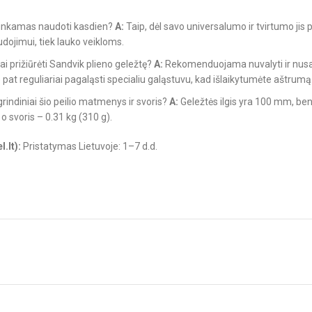
s tinkamas naudoti kasdien?
A:
Taip, dėl savo universalumo ir tvirtumo jis pu
ojimui, tiek lauko veikloms.
ai prižiūrėti Sandvik plieno geležtę?
A:
Rekomenduojama nuvalyti ir nusa
 pat reguliariai pagaląsti specialiu galąstuvu, kad išlaikytumėte aštrumą
rindiniai šio peilio matmenys ir svoris?
A:
Geležtės ilgis yra 100 mm, bend
o svoris – 0.31 kg (310 g).
.lt):
Pristatymas Lietuvoje: 1–7 d.d.