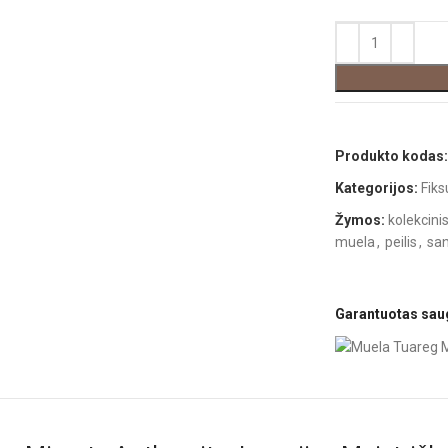
Produkto kodas
Kategorijos:
Fiks
Žymos:
kolekcinis
muela
,
peilis
,
san
Garantuotas sa