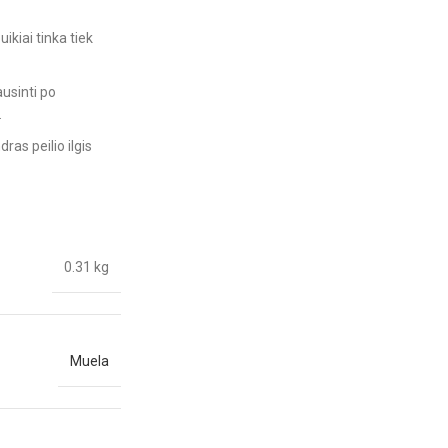
ikiai tinka tiek
usinti po
.
ras peilio ilgis
0.31 kg
Muela