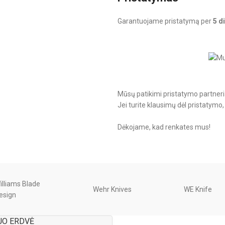
Garantuojame pristatymą per
5 d
Mūsų patikimi pristatymo partneriai 
Jei turite klausimų dėl pristatym
Dėkojame, kad renkates mus!
illiams Blade
Wehr Knives
WE Knife
esign
JO ERDVĖ