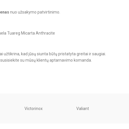
ienas
nuo užsakymo patvirtinimo.
užtikrina, kad jūsų siunta būtų pristatyta greitai ir saugiai.
o, susisiekite su mūsų klientų aptarnavimo komanda.
Victorinox
Valiant
Unite