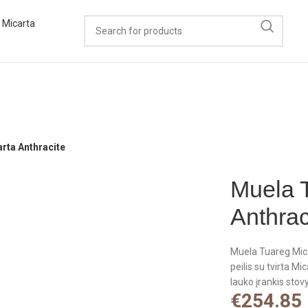
rta Anthracite
Muela 
Anthrac
Muela Tuareg Mica
peilis su tvirta Mi
lauko įrankis stov
€
254.85