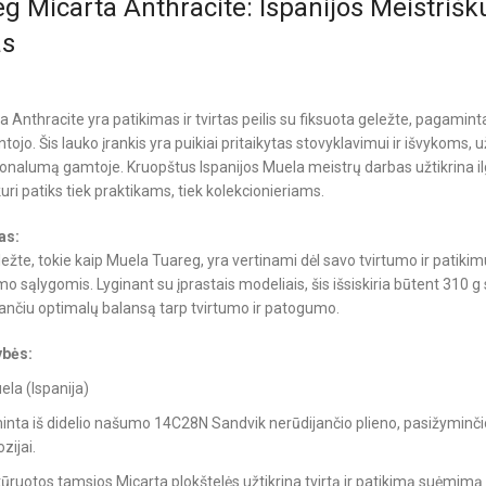
g Micarta Anthracite: Ispanijos Meistrišk
as
:
Anthracite yra patikimas ir tvirtas peilis su fiksuota geležte, pagaminta
jo. Šis lauko įrankis yra puikiai pritaikytas stovyklavimui ir išvykoms, u
ionalumą gamtoje. Kruopštus Ispanijos Muela meistrų darbas užtikrina 
kuri patiks tiek praktikams, tiek kolekcionieriams.
as:
eležte, tokie kaip Muela Tuareg, yra vertinami dėl savo tvirtumo ir patik
o sąlygomis. Lyginant su įprastais modeliais, šis išsiskiria būtent 310 g
kiančiu optimalų balansą tarp tvirtumo ir patogumo.
ybės:
la (Ispanija)
inta iš didelio našumo 14C28N Sandvik nerūdijančio plieno, pasižyminčio
zijai.
ūruotos tamsios Micarta plokštelės užtikrina tvirtą ir patikimą suėmimą