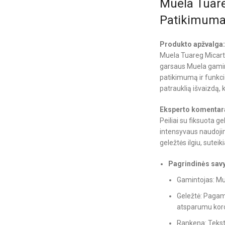
Muela Tuare
Patikimum
Produkto apžvalga
Muela Tuareg Micarta 
garsaus Muela gaminto
patikimumą ir funkc
patrauklią išvaizdą, 
Eksperto komentar
Peiliai su fiksuota g
intensyvaus naudojim
geležtės ilgiu, sutei
Pagrindinės sav
Gamintojas: Mue
Geležtė: Pagam
atsparumu koro
Rankena: Tekst