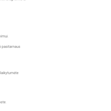
vimui.
ai pasitarnaus
išlaikytumėte
oste.