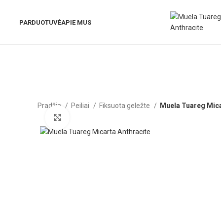
PARDUOTUVĖ
APIE MUS
Pradžia
Peiliai
Fiksuota geležte
Muela Tuareg Mica
Click to enlarge