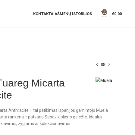
0
KONTAKTAI
AŠMENŲ ISTORIJOS
€
0.00
Tuareg Micarta
ite
rta Anthracite – tai patikimas Ispanijos gamintojo Muela
carta rankena ir patvaria Sandvik plieno geležte. Idealus
yklavimui, žygiams ar kolekcionavimui.