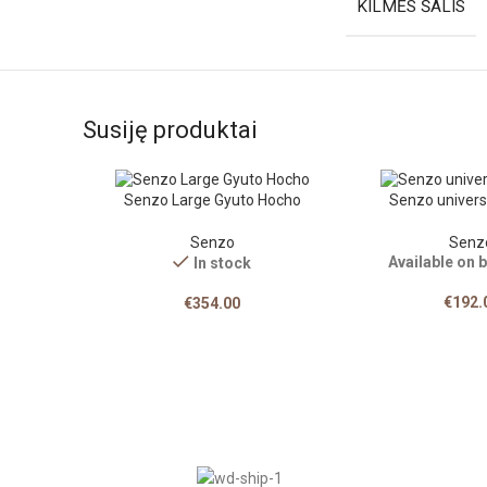
KILMĖS ŠALIS
Susiję produktai
Senzo Large Gyuto Hocho
Senzo universa
Senzo
Senz
Available on 
In stock
€
192.
€
354.00