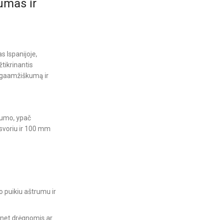
umas ir
s Ispanijoje,
žtikrinantis
ilgaamžiškumą ir
imumo, ypač
 svoriu ir 100 mm
 puikiu aštrumu ir
 net drėgnomis ar