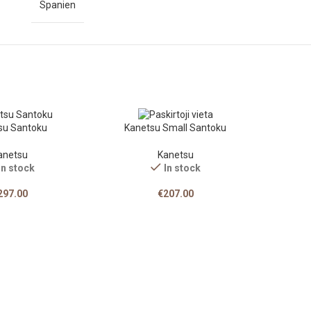
Spanien
su Santoku
Kanetsu Small Santoku
anetsu
Kanetsu
In stock
In stock
297.00
€
207.00