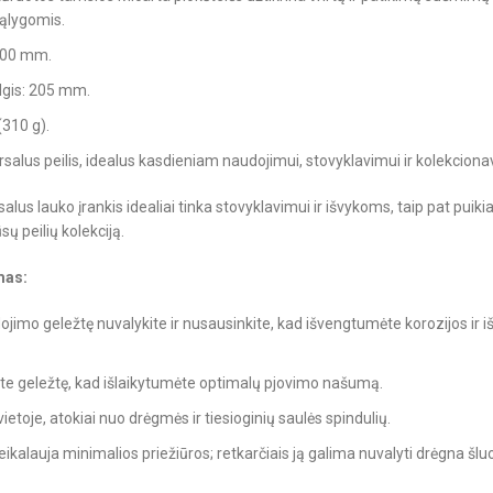
ąlygomis.
 100 mm.
ilgis: 205 mm.
(310 g).
ersalus peilis, idealus kasdieniam naudojimui, stovyklavimui ir kolekciona
salus lauko įrankis idealiai tinka stovyklavimui ir išvykoms, taip pat puiki
sų peilių kolekciją.
mas:
jimo geležtę nuvalykite ir nusausinkite, kad išvengtumėte korozijos ir 
kite geležtę, kad išlaikytumėte optimalų pjovimo našumą.
ietoje, atokiai nuo drėgmės ir tiesioginių saulės spindulių.
ikalauja minimalios priežiūros; retkarčiais ją galima nuvalyti drėgna šlu