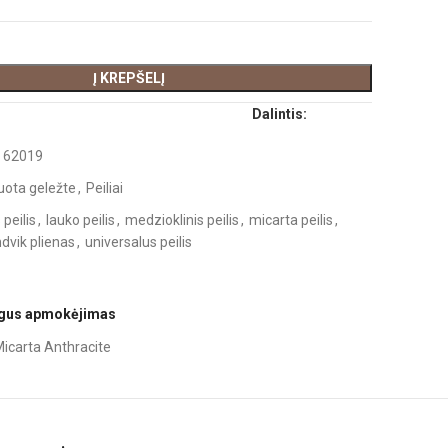
Į KREPŠELĮ
Dalintis:
:
62019
uota geležte
,
Peiliai
 peilis
,
lauko peilis
,
medzioklinis peilis
,
micarta peilis
,
dvik plienas
,
universalus peilis
ugus apmokėjimas