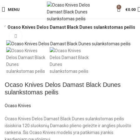
0
MENU
€
0.00
ai
Ocaso Knives Delos Damast Black Dunes sulankstomas peilis
Click to enlarge
Ocaso Knives Delos Damast Black Dunes
sulankstomas peilis
Ocaso Knives
Ocaso Knives Delos Damast Black Dunes sulankstomas peilis
išsiskiria 120 sluoksnių Damasko plieno geležte ir anglies pluošto
rankena. Šis Ocaso Knives modelis yra patikimas įrankis
kasdieniam naudojimui.