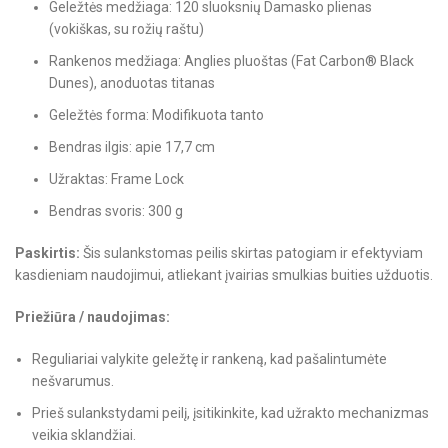
Geležtės medžiaga: 120 sluoksnių Damasko plienas
(vokiškas, su rožių raštu)
Rankenos medžiaga: Anglies pluoštas (Fat Carbon® Black
Dunes), anoduotas titanas
Geležtės forma: Modifikuota tanto
Bendras ilgis: apie 17,7 cm
Užraktas: Frame Lock
Bendras svoris: 300 g
Paskirtis:
Šis sulankstomas peilis skirtas patogiam ir efektyviam
kasdieniam naudojimui, atliekant įvairias smulkias buities užduotis.
Priežiūra / naudojimas:
Reguliariai valykite geležtę ir rankeną, kad pašalintumėte
nešvarumus.
Prieš sulankstydami peilį, įsitikinkite, kad užrakto mechanizmas
veikia sklandžiai.