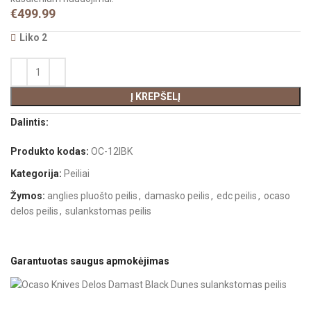
€
499.99
Liko 2
Į KREPŠELĮ
Dalintis:
Produkto kodas:
OC-12IBK
Kategorija:
Peiliai
Žymos:
anglies pluošto peilis
,
damasko peilis
,
edc peilis
,
ocaso
delos peilis
,
sulankstomas peilis
Garantuotas saugus apmokėjimas