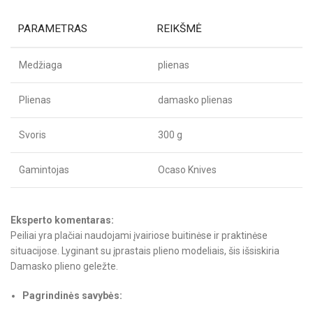
PARAMETRAS
REIKŠMĖ
Medžiaga
plienas
Plienas
damasko plienas
Svoris
300 g
Gamintojas
Ocaso Knives
Eksperto komentaras:
Peiliai yra plačiai naudojami įvairiose buitinėse ir praktinėse
situacijose. Lyginant su įprastais plieno modeliais, šis išsiskiria
Damasko plieno geležte.
Pagrindinės savybės: