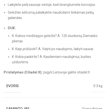
Laikykite peilį sausoje vietoje, kad išvengtumėte korozijos.
Geležtės aštrumą palaikykite naudodami tinkamas peilių
galandas.
DUK:
K: Kokios medžiagos geležtė? A: 120 sluoksnių Damasko
plienas.
K: Kaip prižiūrėti? A: Valyti po naudojimo, laikyti sausai.
K: Kokia paskirtis? A: Kasdieniam naudojimui, buities
užduotims.
Pristatymas (Citadel.lt):
Įsigyti Lietuvoje galite citadel.lt.
SVORIS
0.3 kg
GAMINTOJAS
Ocaso Knives