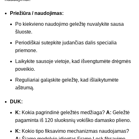
Priežiūra / naudojimas:
Po kiekvieno naudojimo geležtę nuvalykite sausa
šluoste.
Periodiškai sutepkite judančias dalis specialia
priemone.
Laikykite sausoje vietoje, kad išvengtumėte drėgmės
poveikio.
Reguliariai galąskite geležtę, kad išlaikytumėte
aštrumą.
DUK:
K:
Kokia pagrindinė geležtės medžiaga?
A:
Geležtė
pagaminta iš 120 sluoksnių vokiško damasko plieno.
K:
Kokio tipo fiksavimo mechanizmas naudojamas?
A:
Šiame modelyje įdiegtas Frame Lock fiksavimo