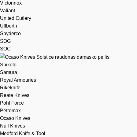
Victorinox
Valiant
United Cutlery
Ulfberth
Spyderco
SOG
SOC
Shikoto
Samura
Royal Armouries
Rikeknife
Reate Knives
Pohl Force
Petromax
Ocaso Knives
Null Knives
Medford Knife & Tool