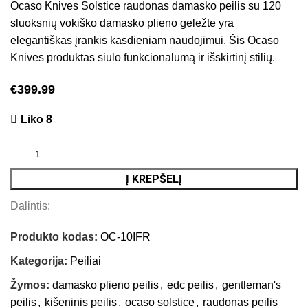
Ocaso Knives Solstice raudonas damasko peilis su 120
sluoksnių vokiško damasko plieno geležte yra
elegantiškas įrankis kasdieniam naudojimui. Šis Ocaso
Knives produktas siūlo funkcionalumą ir išskirtinį stilių.
€
399.99
Liko 8
Į KREPŠELĮ
Dalintis:
Produkto kodas:
OC-10IFR
Kategorija:
Peiliai
Žymos:
damasko plieno peilis
,
edc peilis
,
gentleman's
peilis
,
kišeninis peilis
,
ocaso solstice
,
raudonas peilis