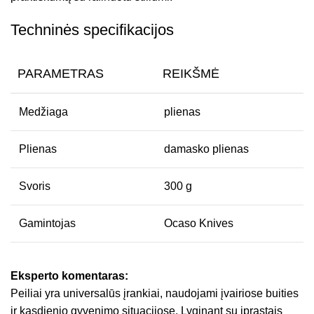
Techninės specifikacijos
PARAMETRAS
REIKŠMĖ
Medžiaga
plienas
Plienas
damasko plienas
Svoris
300 g
Gamintojas
Ocaso Knives
Eksperto komentaras:
Peiliai yra universalūs įrankiai, naudojami įvairiose buities
ir kasdienio gyvenimo situacijose. Lyginant su įprastais