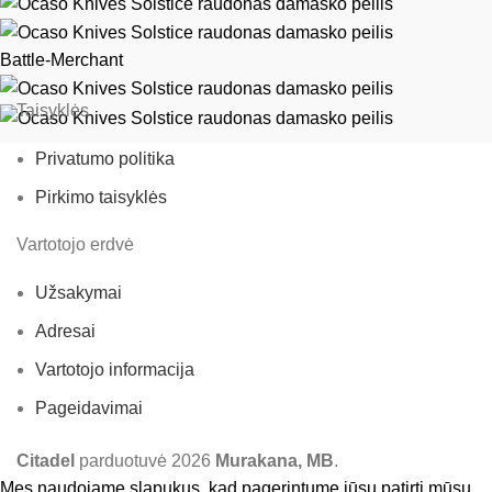
Battle-Merchant
Taisyklės
Privatumo politika
Pirkimo taisyklės
Vartotojo erdvė
Užsakymai
Adresai
Vartotojo informacija
Pageidavimai
Citadel
parduotuvė
2026
Murakana, MB
.
Mes naudojame slapukus, kad pagerintume jūsų patirtį mūsų