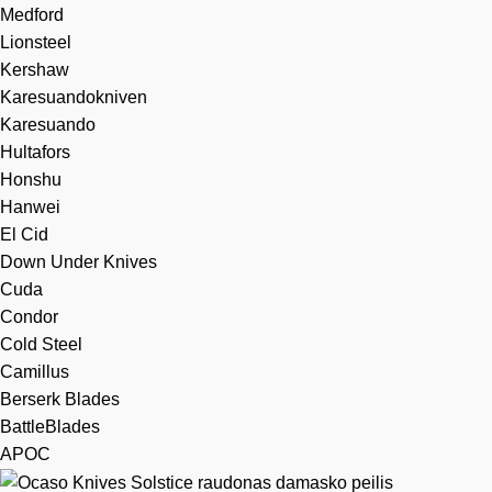
Medford
Lionsteel
Kershaw
Karesuandokniven
Karesuando
Hultafors
Honshu
Hanwei
El Cid
Down Under Knives
Cuda
Condor
Cold Steel
Camillus
Berserk Blades
BattleBlades
APOC