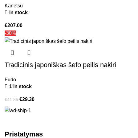
Kanetsu
In stock
€
207.00
-30%
Tradicinis japoniškas šefo peilis nakiri
Fudo
1 in stock
€
29.30
€
41.85
Pristatymas