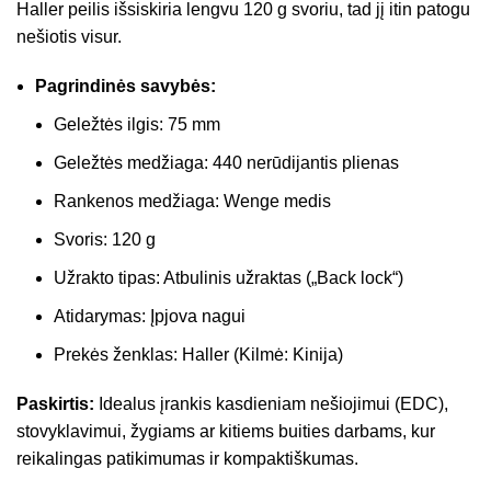
Haller peilis išsiskiria lengvu 120 g svoriu, tad jį itin patogu
nešiotis visur.
Pagrindinės savybės:
Geležtės ilgis: 75 mm
Geležtės medžiaga: 440 nerūdijantis plienas
Rankenos medžiaga: Wenge medis
Svoris: 120 g
Užrakto tipas: Atbulinis užraktas („Back lock“)
Atidarymas: Įpjova nagui
Prekės ženklas: Haller (Kilmė: Kinija)
Paskirtis:
Idealus įrankis kasdieniam nešiojimui (EDC),
stovyklavimui, žygiams ar kitiems buities darbams, kur
reikalingas patikimumas ir kompaktiškumas.