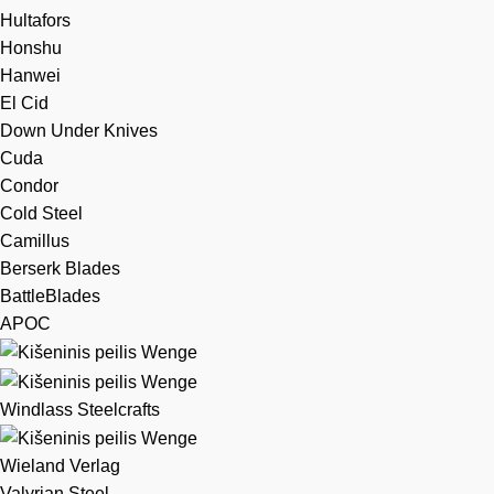
Hultafors
Honshu
Hanwei
El Cid
Down Under Knives
Cuda
Condor
Cold Steel
Camillus
Berserk Blades
BattleBlades
APOC
Windlass Steelcrafts
Wieland Verlag
Valyrian Steel