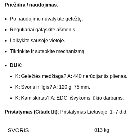
Priežiūra / naudojimas:
Po naudojimo nuvalykite geležtę.
Reguliariai galąskite ašmenis.
Laikykite sausoje vietoje.
Tikrinkite ir sutepkite mechanizmą.
DUK:
K: Geležtės medžiaga? A: 440 nerūdijantis plienas.
K: Svoris ir ilgis? A: 120 g, 75 mm.
K: Kam skirtas? A: EDC, išvykoms, ūkio darbams.
Pristatymas (Citadel.lt):
Pristatymas Lietuvoje: 1–7 d.d.
SVORIS
013 kg