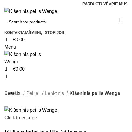
0
0
0
PARDUOTUVĖ
APIE MUS
KONTAKTAI
AŠMENŲ ISTORIJOS
€
0.00
Menu
€
0.00
Search
Pradžia
Peiliai
Lenktinis
Kišeninis peilis Wenge
Click to enlarge