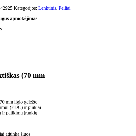
:
42925
Kategorijos:
Lenktinis
,
Peiliai
augus apmokėjimas
aktiškas (70 mm
 70 mm ilgio geležte,
jimui (EDC) ir puikiai
 ir patikimų įrankių
ai atitinka šiuos