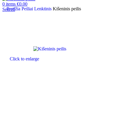
0
items
€
0.00
Pradžia
Peiliai
Lenktinis
Kišeninis peilis
Search
Click to enlarge