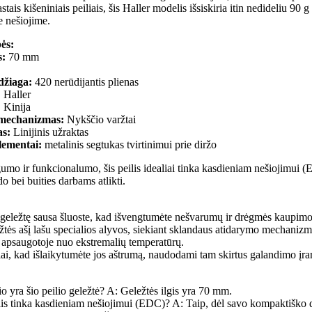
stais kišeniniais peiliais, šis Haller modelis išsiskiria itin nedideliu 90 g
 nešiojime.
ės:
s:
70 mm
džiaga:
420 nerūdijantis plienas
:
Haller
:
Kinija
mechanizmas:
Nykščio varžtai
as:
Linijinis užraktas
lementai:
metalinis segtukas tvirtinimui prie diržo
mo ir funkcionalumo, šis peilis idealiai tinka kasdieniam nešiojimui 
 bei buities darbams atlikti.
geležtę sausa šluoste, kad išvengtumėte nešvarumų ir drėgmės kaupimo
ežtės ašį lašu specialios alyvos, siekiant sklandaus atidarymo mechanizm
, apsaugotoje nuo ekstremalių temperatūrų.
riai, kad išlaikytumėte jos aštrumą, naudodami tam skirtus galandimo įra
o yra šio peilio geležtė? A: Geležtės ilgis yra 70 mm.
ilis tinka kasdieniam nešiojimui (EDC)? A: Taip, dėl savo kompaktiško 