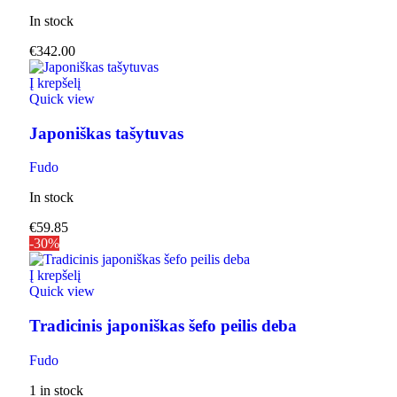
In stock
€
342.00
Į krepšelį
Quick view
Japoniškas tašytuvas
Fudo
In stock
€
59.85
-30%
Į krepšelį
Quick view
Tradicinis japoniškas šefo peilis deba
Fudo
1 in stock