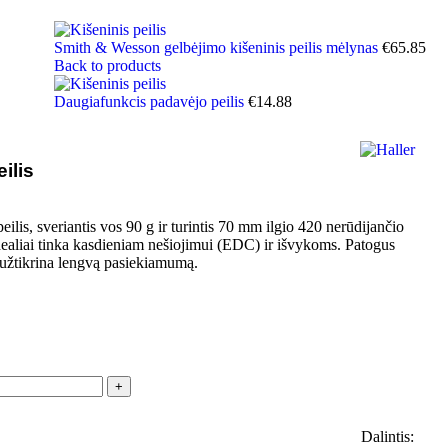
Smith & Wesson gelbėjimo kišeninis peilis mėlynas
€
65.85
Back to products
Daugiafunkcis padavėjo peilis
€
14.88
ilis
peilis, sveriantis vos 90 g ir turintis 70 mm ilgio 420 nerūdijančio
idealiai tinka kasdieniam nešiojimui (EDC) ir išvykoms. Patogus
užtikrina lengvą pasiekiamumą.
Dalintis: