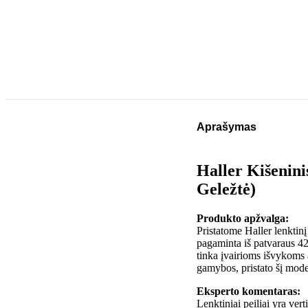
Aprašymas
Haller Kišenini
Geležtė)
Produkto apžvalga:
Pristatome Haller lenktinį
pagaminta iš patvaraus 42
tinka įvairioms išvykoms 
gamybos, pristato šį model
Eksperto komentaras:
Lenktiniai peiliai yra ver