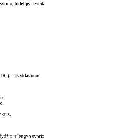
 svoriu, todėl jis beveik
(EDC), stovyklavimui,
si.
o.
nkius.
dydžio ir lengvo svorio