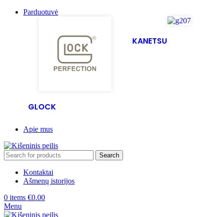
Parduotuvė
KANETSU
GLOCK
Apie mus
Search
Kontaktai
Ašmenų istorijos
0
items
€
0.00
Menu