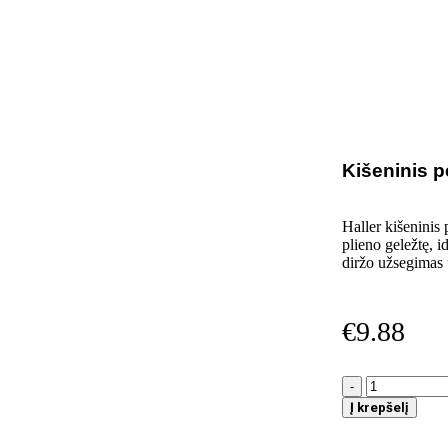
Kišeninis pe
Haller kišeninis 
plieno geležtę, 
diržo užsegimas 
€
9.88
Į krepšelį