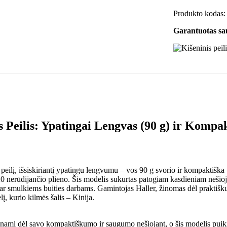
Produkto kodas
Garantuotas s
s Peilis: Ypatingai Lengvas (90 g) ir Komp
 peilį, išsiskiriantį ypatingu lengvumu – vos 90 g svorio ir kompaktiška
0 nerūdijančio plieno. Šis modelis sukurtas patogiam kasdieniam nešio
ar smulkiems buities darbams. Gamintojas Haller, žinomas dėl praktiškų
į, kurio kilmės šalis – Kinija.
tinami dėl savo kompaktiškumo ir saugumo nešiojant, o šis modelis puiki