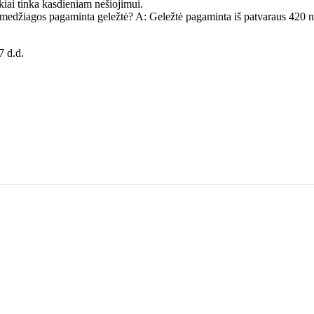
ikiai tinka kasdieniam nešiojimui.
 medžiagos pagaminta geležtė? A: Geležtė pagaminta iš patvaraus 420 n
7 d.d.