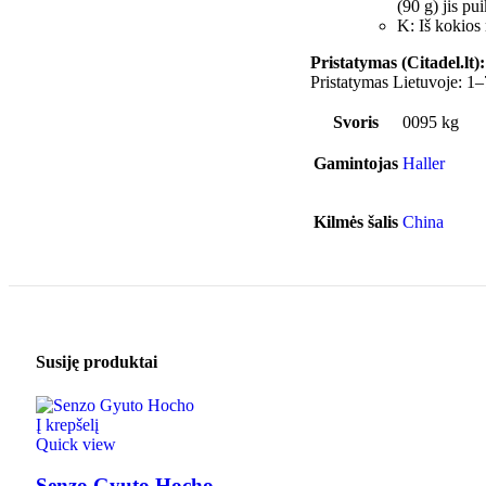
(90 g) jis pu
K: Iš kokios
Pristatymas (Citadel.lt):
Pristatymas Lietuvoje: 1–
Svoris
0095 kg
Gamintojas
Haller
Kilmės šalis
China
Susiję produktai
Į krepšelį
Quick view
Senzo Gyuto Hocho