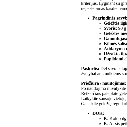
kriterijus. Lyginant su įpra
nepastebimas kasdieniame
Pagrindinės savyb
Geležtės ilgi
Svoris:
90 g
Geležtės me
Gamintojas
Kilmės šalis
Atidarymo 
Užrakto tip
Papildomi e
Paskirtis:
Dėl savo patogu
žvejybai ar smulkiems sodo
Priežiūra / naudojimas:
Po naudojimo nuvalykite 
Retkarčiais patepkite gel
Laikykite sausoje vietoje
Galąskite geležtę regulia
DUK:
K: Kokio ilgi
K: Ar šis pe