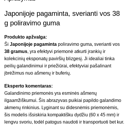
Japonijoje pagaminta, sverianti vos 38
g poliravimo guma
Produkto apžvalga:
Ši
Japonijoje pagaminta
poliravimo guma, sverianti vos
38 gramus
, yra efektyvi priemonė atkurti įrankių ir
kolekcinių eksponatų paviršių blizgesį. Ji idealiai tinka
peilių galandinimui ir priežiūrai, efektyviai pašalinant
įbrėžimus nuo ašmenų ir buferių.
Eksperto komentaras:
Galandinimo priemonės yra esminės ašmenų
ilgaamžiškumui. Šis abrazyvas puikiai papildo galandimo
akmenų rinkinius. Lyginant su didesnėmis priemonėmis,
šis modelis išsiskiria kompaktišku dydžiu (60 x 45 mm) ir
lengvu svoriu, todėl patogus naudoti ir transportuoti bet kur.