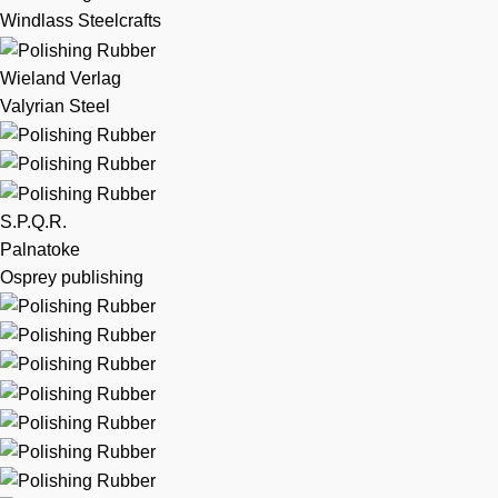
Windlass Steelcrafts
Wieland Verlag
Valyrian Steel
S.P.Q.R.
Palnatoke
Osprey publishing