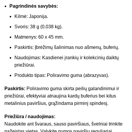
Pagrindinės savybės:
Kilmė: Japonija.
Svoris: 38 g (0.038 kg).
Matmenys: 60 x 45 mm.
Paskirtis: Įbrėžimų šalinimas nuo ašmenų, buferių.
Naudojimas: Kasdienei įrankių ir kolekcinių daiktų
priežiūrai.
Produkto tipas: Poliravimo guma (abrazyvas).
Paskirtis:
Poliravimo guma skirta peilių galandinimui ir
priežiūrai, efektyviai atnaujina kardų buferius bei kitus
metalinius paviršius, grąžindama pirminį spindesį.
Priežiūra / naudojimas:
Naudokite ant švaraus, sauso paviršiaus, švelniai trinkite
pažeistas vietas. Valykite gumos paviršių reguliariai.