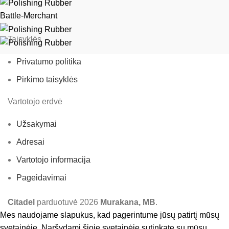
Battle-Merchant
Taisyklės
Privatumo politika
Pirkimo taisyklės
Vartotojo erdvė
Užsakymai
Adresai
Vartotojo informacija
Pageidavimai
Citadel
parduotuvė
2026
Murakana, MB
.
Mes naudojame slapukus, kad pagerintume jūsų patirtį mūsų
svetainėje. Naršydami šioje svetainėje sutinkate su mūsų