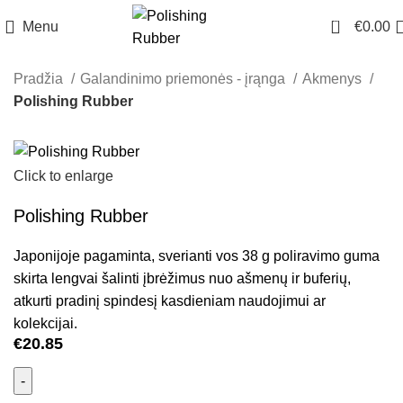
0
Menu
€
0.00
Pradžia
Galandinimo priemonės - įrąnga
Akmenys
Polishing Rubber
Click to enlarge
Polishing Rubber
Japonijoje pagaminta, sverianti vos 38 g poliravimo guma
skirta lengvai šalinti įbrėžimus nuo ašmenų ir buferių,
atkurti pradinį spindesį kasdieniam naudojimui ar
kolekcijai.
€
20.85