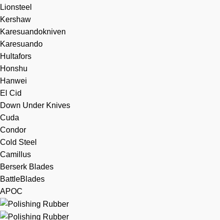
Lionsteel
Kershaw
Karesuandokniven
Karesuando
Hultafors
Honshu
Hanwei
El Cid
Down Under Knives
Cuda
Condor
Cold Steel
Camillus
Berserk Blades
BattleBlades
APOC