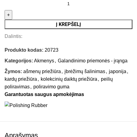
Į KREPŠELĮ
Dalintis:
Produkto kodas:
20723
Kategorijos:
Akmenys
,
Galandinimo priemonės - įrąnga
Žymos:
ašmenų priežiūra
,
įbrėžimų šalinimas
,
japonija
,
kardų priežiūra
,
kolekcinių daiktų priežiūra
,
peilių
poliravimas
,
poliravimo guma
Garantuotas saugus apmokėjimas
Aprašymas