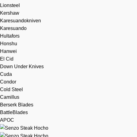
Lionsteel
Kershaw
Karesuandokniven
Karesuando
Hultafors
Honshu
Hanwei
El Cid
Down Under Knives
Cuda
Condor
Cold Steel
Camillus
Berserk Blades
BattleBlades
APOC