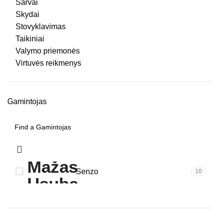
Šarvai
Skydai
Stovyklavimas
Taikiniai
Valymo priemonės
Virtuvės reikmenys
Gamintojas
Senzo
10