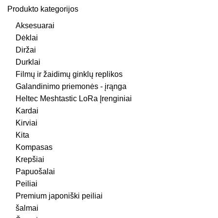
Produkto kategorijos
Aksesuarai
Dėklai
Diržai
Durklai
Filmų ir žaidimų ginklų replikos
Galandinimo priemonės - įrąnga
Heltec Meshtastic LoRa Įrenginiai
Kardai
Kirviai
Kita
Kompasas
Krepšiai
Papuošalai
Peiliai
Premium japoniški peiliai
šalmai