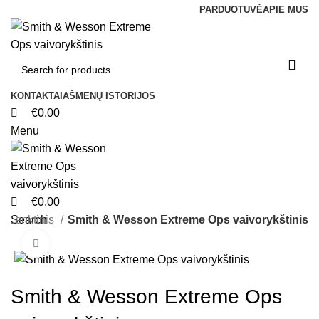
0
0
0
PARDUOTUVĖ
APIE MUS
KONTAKTAI
AŠMENŲ ISTORIJOS
€
0.00
Menu
€
0.00
Lenktinis
Search
Smith & Wesson Extreme Ops vaivorykštinis
Click to enlarge
Smith & Wesson Extreme Ops