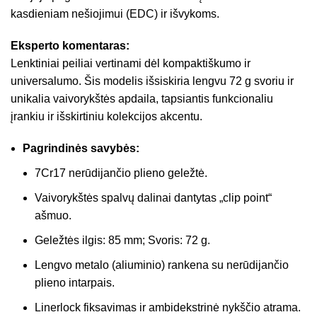
kasdieniam nešiojimui (EDC) ir išvykoms.
Eksperto komentaras:
Lenktiniai peiliai vertinami dėl kompaktiškumo ir
universalumo. Šis modelis išsiskiria lengvu 72 g svoriu ir
unikalia vaivorykštės apdaila, tapsiantis funkcionaliu
įrankiu ir išskirtiniu kolekcijos akcentu.
Pagrindinės savybės:
7Cr17 nerūdijančio plieno geležtė.
Vaivorykštės spalvų dalinai dantytas „clip point“
ašmuo.
Geležtės ilgis: 85 mm; Svoris: 72 g.
Lengvo metalo (aliuminio) rankena su nerūdijančio
plieno intarpais.
Linerlock fiksavimas ir ambidekstrinė nykščio atrama.