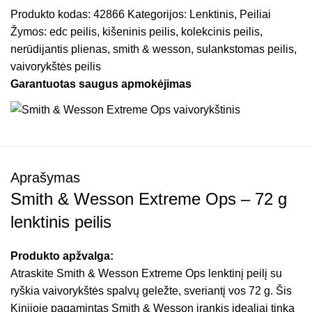
Produkto kodas:
42866
Kategorijos:
Lenktinis
,
Peiliai
Žymos:
edc peilis
,
kišeninis peilis
,
kolekcinis peilis
,
nerūdijantis plienas
,
smith & wesson
,
sulankstomas peilis
,
vaivorykštės peilis
Garantuotas saugus apmokėjimas
Aprašymas
Smith & Wesson Extreme Ops – 72 g
lenktinis peilis
Produkto apžvalga:
Atraskite Smith & Wesson Extreme Ops lenktinį peilį su
ryškia vaivorykštės spalvų geležte, sveriantį vos 72 g. Šis
Kinijoje pagamintas Smith & Wesson įrankis idealiai tinka