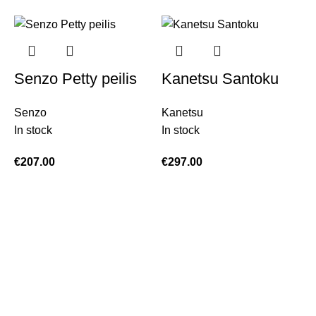
Senzo Petty peilis
Kanetsu Santoku
Senzo
Kanetsu
In stock
In stock
€
207.00
€
297.00
K
I
€