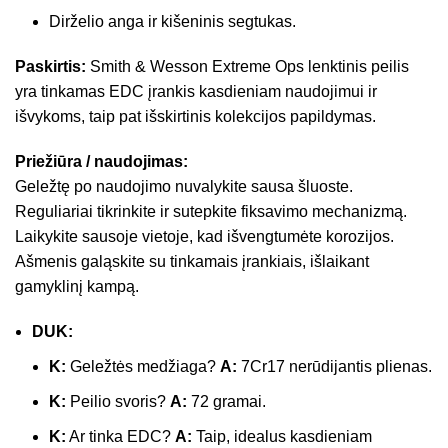
Dirželio anga ir kišeninis segtukas.
Paskirtis:
Smith & Wesson Extreme Ops lenktinis peilis
yra tinkamas EDC įrankis kasdieniam naudojimui ir
išvykoms, taip pat išskirtinis kolekcijos papildymas.
Priežiūra / naudojimas:
Geležtę po naudojimo nuvalykite sausa šluoste.
Reguliariai tikrinkite ir sutepkite fiksavimo mechanizmą.
Laikykite sausoje vietoje, kad išvengtumėte korozijos.
Ašmenis galąskite su tinkamais įrankiais, išlaikant
gamyklinį kampą.
DUK:
K:
Geležtės medžiaga?
A:
7Cr17 nerūdijantis plienas.
K:
Peilio svoris?
A:
72 gramai.
K:
Ar tinka EDC?
A:
Taip, idealus kasdieniam