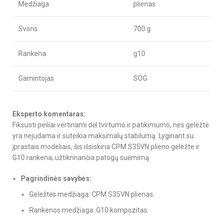
Medžiaga
plienas
Svoris
700 g
Rankena
g10
Gamintojas
SOG
Eksperto komentaras:
Fiksuoti peiliai vertinami dėl tvirtumo ir patikimumo, nes geležtė
yra nejudama ir suteikia maksimalų stabilumą. Lyginant su
įprastais modeliais, šis išsiskiria CPM S35VN plieno geležte ir
G10 rankena, užtikrinančia patogų suėmimą.
Pagrindinės savybės:
Geležtės medžiaga: CPM S35VN plienas.
Rankenos medžiaga: G10 kompozitas.