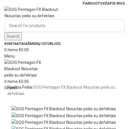
PARDUOTUVĖ
APIE MUS
Search
KONTAKTAI
AŠMENŲ ISTORIJOS
0
items
€
0.00
Menu
0
items
€
0.00
Pradžia
Peiliai
SOG Pentagon FX Blackout fiksuotas peilis su
Search
defektais