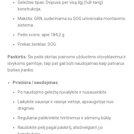
Geležtės tipas: Dvipusė, per visą ilgį (full-tang)
konstrukcija.
Makštis: GRN, suderinama su SOG universalia montavimo
sistema.
Peilio svoris: apie 184,2 g.
Prekės ženklas: SOG.
Paskirtis:
Šis peilis skirtas įvairioms užduotims stovyklavimui ir
išvykoms gamtoje, taip pat gali būti naudojamas kaip patvarus
buities įrankis.
Priežiūra / naudojimas:
Po naudojimo geležtę nuvalykite ir nusausinkite.
Laikykite sausoje ir vėsioje vietoje, apsaugotoje nuo
drėgmės.
Reguliariai patikrinkite tvirtinimus ir ašmenų būklę.
Naudokite peilį pagal paskirtį, atsižvelgiant į jo
konstrukciją.