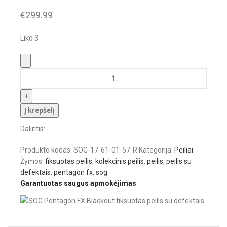
€
299.99
Liko 3
Į krepšelį
Dalintis:
Produkto kodas:
SOG-17-61-01-57-R
Kategorija:
Peiliai
Žymos:
fiksuotas peilis
,
kolekcinis peilis
,
peilis
,
peilis su
defektais
,
pentagon fx
,
sog
Garantuotas saugus apmokėjimas