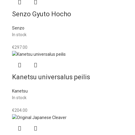
Senzo Gyuto Hocho
Senzo
In stock
€
297.00
Kanetsu universalus peilis
Kanetsu
In stock
€
204.00