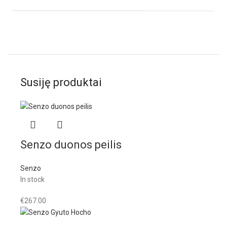
Susiję produktai
Senzo duonos peilis
Senzo
In stock
€
267.00