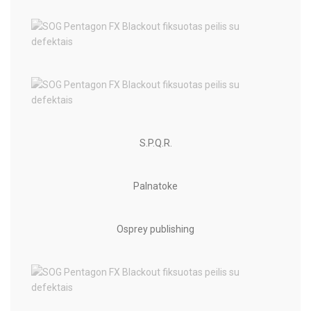
S.P.Q.R.
Palnatoke
Osprey publishing