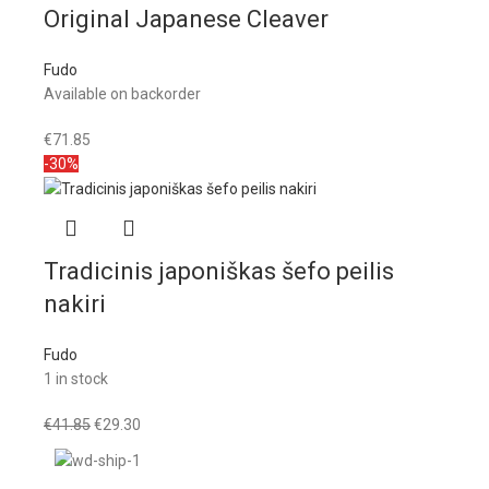
Original Japanese Cleaver
Fudo
Available on backorder
€
71.85
-30%
Tradicinis japoniškas šefo peilis
nakiri
Fudo
1 in stock
€
41.85
€
29.30