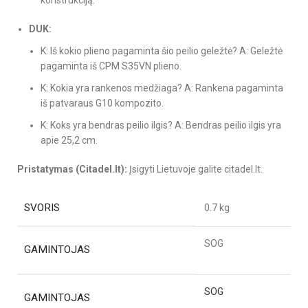
DUK:
K: Iš kokio plieno pagaminta šio peilio geležtė? A: Geležtė
pagaminta iš CPM S35VN plieno.
K: Kokia yra rankenos medžiaga? A: Rankena pagaminta
iš patvaraus G10 kompozito.
K: Koks yra bendras peilio ilgis? A: Bendras peilio ilgis yra
apie 25,2 cm.
Pristatymas (Citadel.lt):
Įsigyti Lietuvoje galite citadel.lt.
SVORIS
0.7 kg
SOG
GAMINTOJAS
SOG
GAMINTOJAS