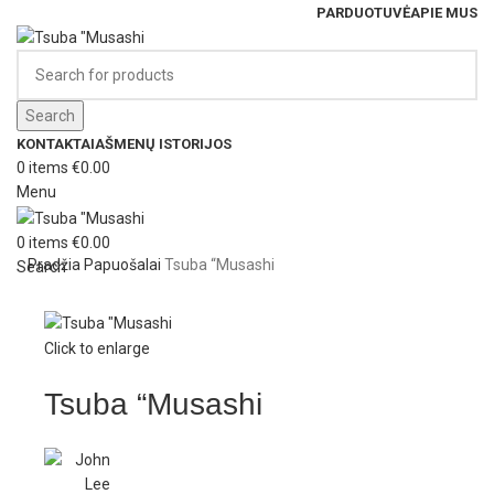
PARDUOTUVĖ
APIE MUS
Search
KONTAKTAI
AŠMENŲ ISTORIJOS
0
items
€
0.00
Menu
0
items
€
0.00
Pradžia
Papuošalai
Tsuba “Musashi
Search
Click to enlarge
Tsuba “Musashi