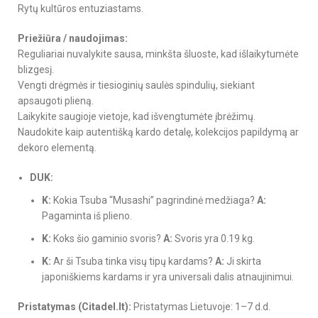
Rytų kultūros entuziastams.
Priežiūra / naudojimas:
Reguliariai nuvalykite sausa, minkšta šluoste, kad išlaikytumėte
blizgesį.
Vengti drėgmės ir tiesioginių saulės spindulių, siekiant
apsaugoti plieną.
Laikykite saugioje vietoje, kad išvengtumėte įbrėžimų.
Naudokite kaip autentišką kardo detalę, kolekcijos papildymą ar
dekoro elementą.
DUK:
K:
Kokia Tsuba “Musashi” pagrindinė medžiaga?
A:
Pagaminta iš plieno.
K:
Koks šio gaminio svoris?
A:
Svoris yra 0.19 kg.
K:
Ar ši Tsuba tinka visų tipų kardams?
A:
Ji skirta
japoniškiems kardams ir yra universali dalis atnaujinimui.
Pristatymas (Citadel.lt):
Pristatymas Lietuvoje: 1–7 d.d.