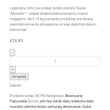
Legendinė John Lee prekės ženklo plieninė Tsuba
“Musashi” – unikali detalė kolekcionieriams ir kardo
mėgėjams. Šis 0.19 kg sveriantis produktas yra idealus
pasirinkimas kardo atnaujinimui ar kaip išskirtinis dekoro
elementas.
€
26.85
Į krepšelį
Dalintis:
Produkto kodas:
85796
Kategorijos:
Aksesuarai
,
Papuošalai
Žymos:
john lee
,
kardo dalis
,
kolekcinė dalis
,
musashi
,
plieninė tsuba
,
samurajų aksesuaras
,
tsuba