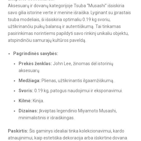
Aksesuarų ir dovanų kategorijoje Tsuba “Musashi” išsiskiria
savo gilia istorine verte ir menine išraiška. Lyginant su įprastais
tsuba modeliais, ši išsiskiria optimaliu 0.19 kg svoriu,
užtikrinančiu puikų balansą ir autentiškumą. Tai tinkamas
pasirinkimas norintiems papildyti savo rinkinį unikaliu objektu,
atspindinčiu samurajų kultūros paveldą.
Pagrindinės savybės:
Prekės ženklas:
John Lee, žinomas dėl istorinių
aksesuarų.
Medžiaga:
Plienas, užtikrinantis ilgaamžiškumą.
Svoris:
0.19 kg, patogus naudojimui ir eksponavimui.
Kilmė:
Kinija.
Dizainas:
Įkvėptas legendinio Miyamoto Musashi,
minimalistinis ir išraiškingas.
Paskirtis:
Šis gaminys idealiai tinka kolekcionavimui, kardo
atnaujinimui, kaip estetiška dekoracija arba išskirtinė dovana