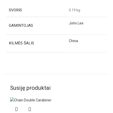
SVORIS
0.19 kg
John Lee
GAMINTOJAS
China
KILMĖS ŠALIS
Susiję produktai