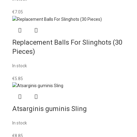
€
7.05
Replacement Balls For Slinghots (30
Pieces)
In stock
€
5.85
Atsarginis guminis Sling
In stock
€
8.85