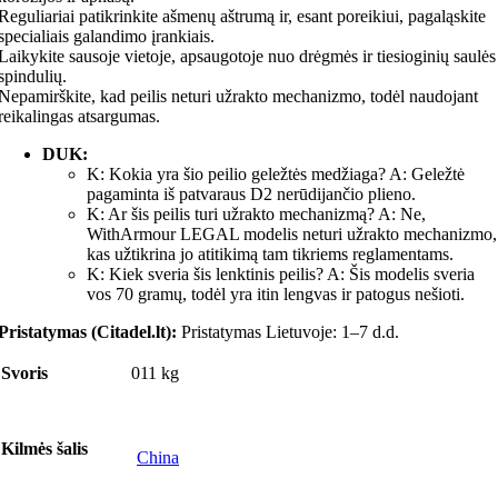
Reguliariai patikrinkite ašmenų aštrumą ir, esant poreikiui, pagaląskite
specialiais galandimo įrankiais.
Laikykite sausoje vietoje, apsaugotoje nuo drėgmės ir tiesioginių saulės
spindulių.
Nepamirškite, kad peilis neturi užrakto mechanizmo, todėl naudojant
reikalingas atsargumas.
DUK:
K: Kokia yra šio peilio geležtės medžiaga? A: Geležtė
pagaminta iš patvaraus D2 nerūdijančio plieno.
K: Ar šis peilis turi užrakto mechanizmą? A: Ne,
WithArmour LEGAL modelis neturi užrakto mechanizmo,
kas užtikrina jo atitikimą tam tikriems reglamentams.
K: Kiek sveria šis lenktinis peilis? A: Šis modelis sveria
vos 70 gramų, todėl yra itin lengvas ir patogus nešioti.
Pristatymas (Citadel.lt):
Pristatymas Lietuvoje: 1–7 d.d.
Svoris
011 kg
Kilmės šalis
China