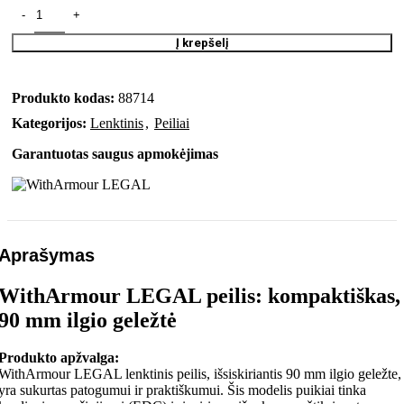
Į krepšelį
Produkto kodas:
88714
Kategorijos:
Lenktinis
,
Peiliai
Garantuotas saugus apmokėjimas
Aprašymas
WithArmour LEGAL peilis: kompaktiškas,
90 mm ilgio geležtė
Produkto apžvalga:
WithArmour LEGAL lenktinis peilis, išsiskiriantis 90 mm ilgio geležte,
yra sukurtas patogumui ir praktiškumui. Šis modelis puikiai tinka