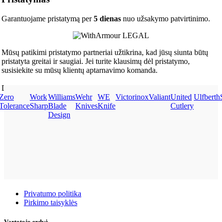
Garantuojame pristatymą per
5 dienas
nuo užsakymo patvirtinimo.
Mūsų patikimi pristatymo partneriai užtikrina, kad jūsų siunta būtų
pristatyta greitai ir saugiai. Jei turite klausimų dėl pristatymo,
susisiekite su mūsų klientų aptarnavimo komanda.
Dėkojame, kad renkates mus!
Zero
Work
Williams
Wehr
WE
Victorinox
Valiant
United
Ulfberth
Tolerance
Sharp
Blade
Knives
Knife
Cutlery
Design
Taisyklės
Privatumo politika
Pirkimo taisyklės
Vartotojo erdvė