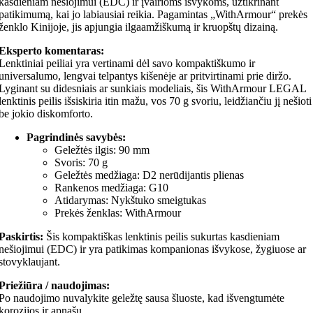
kasdieniam nešiojimui (EDC) ir įvairioms išvykoms, užtikrinant
patikimumą, kai jo labiausiai reikia. Pagamintas „WithArmour“ prekės
ženklo Kinijoje, jis apjungia ilgaamžiškumą ir kruopštų dizainą.
Eksperto komentaras:
Lenktiniai peiliai yra vertinami dėl savo kompaktiškumo ir
universalumo, lengvai telpantys kišenėje ar pritvirtinami prie diržo.
Lyginant su didesniais ar sunkiais modeliais, šis WithArmour LEGAL
lenktinis peilis išsiskiria itin mažu, vos 70 g svoriu, leidžiančiu jį nešioti
be jokio diskomforto.
Pagrindinės savybės:
Geležtės ilgis: 90 mm
Svoris: 70 g
Geležtės medžiaga: D2 nerūdijantis plienas
Rankenos medžiaga: G10
Atidarymas: Nykštuko smeigtukas
Prekės ženklas: WithArmour
Paskirtis:
Šis kompaktiškas lenktinis peilis sukurtas kasdieniam
nešiojimui (EDC) ir yra patikimas kompanionas išvykose, žygiuose ar
stovyklaujant.
Priežiūra / naudojimas:
Po naudojimo nuvalykite geležtę sausa šluoste, kad išvengtumėte
korozijos ir apnašų.