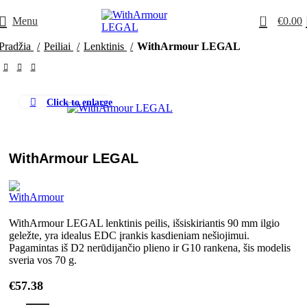
0
Menu
€
0.00
Pradžia
Peiliai
Lenktinis
WithArmour LEGAL
Click to enlarge
WithArmour LEGAL
WithArmour LEGAL lenktinis peilis, išsiskiriantis 90 mm ilgio
geležte, yra idealus EDC įrankis kasdieniam nešiojimui.
Pagamintas iš D2 nerūdijančio plieno ir G10 rankena, šis modelis
sveria vos 70 g.
€
57.38