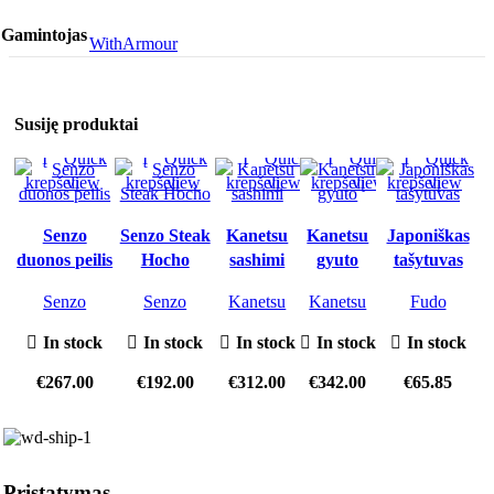
Gamintojas
WithArmour
Susiję produktai
Į
Quick
Į
Quick
Į
Quick
Į
Quick
Į
Quick
krepšelį
view
krepšelį
view
krepšelį
view
krepšelį
view
krepšelį
view
Senzo
Senzo Steak
Kanetsu
Kanetsu
Japoniškas
duonos peilis
Hocho
sashimi
gyuto
tašytuvas
Senzo
Senzo
Kanetsu
Kanetsu
Fudo
In stock
In stock
In stock
In stock
In stock
€
267.00
€
192.00
€
312.00
€
342.00
€
65.85
Pristatymas