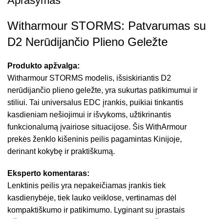
Aprašymas
Witharmour STORMS: Patvarumas su
D2 Nerūdijančio Plieno Geležte
Produkto apžvalga:
Witharmour STORMS modelis, išsiskiriantis D2
nerūdijančio plieno geležte, yra sukurtas patikimumui ir
stiliui. Tai universalus EDC įrankis, puikiai tinkantis
kasdieniam nešiojimui ir išvykoms, užtikrinantis
funkcionalumą įvairiose situacijose. Šis WithArmour
prekės ženklo kišeninis peilis pagamintas Kinijoje,
derinant kokybę ir praktiškumą.
Eksperto komentaras:
Lenktinis peilis yra nepakeičiamas įrankis tiek
kasdienybėje, tiek lauko veiklose, vertinamas dėl
kompaktiškumo ir patikimumo. Lyginant su įprastais