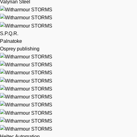
Valyrian Steel
S.P.Q.R.
Palnatoke
Osprey publishing
Heltec Automation