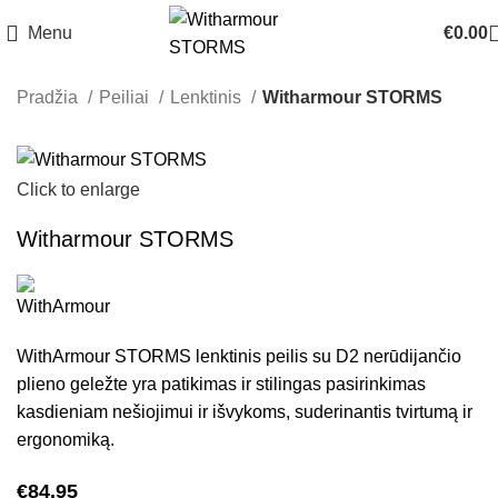
Menu
€
0.00
Pradžia
Peiliai
Lenktinis
Witharmour STORMS
Click to enlarge
Witharmour STORMS
WithArmour STORMS lenktinis peilis su D2 nerūdijančio
plieno geležte yra patikimas ir stilingas pasirinkimas
kasdieniam nešiojimui ir išvykoms, suderinantis tvirtumą ir
ergonomiką.
€
84.95