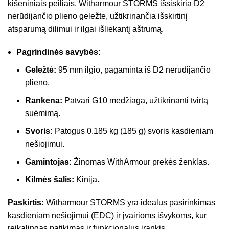
kišeniniais peiliais, Witharmour STORMS išsiskiria D2
nerūdijančio plieno geležte, užtikrinančia išskirtinį
atsparumą dilimui ir ilgai išliekantį aštrumą.
Pagrindinės savybės:
Geležtė:
95 mm ilgio, pagaminta iš D2 nerūdijančio
plieno.
Rankena:
Patvari G10 medžiaga, užtikrinanti tvirtą
suėmimą.
Svoris:
Patogus 0.185 kg (185 g) svoris kasdieniam
nešiojimui.
Gamintojas:
Žinomas WithArmour prekės ženklas.
Kilmės šalis:
Kinija.
Paskirtis:
Witharmour STORMS yra idealus pasirinkimas
kasdieniam nešiojimui (EDC) ir įvairioms išvykoms, kur
reikalingas patikimas ir funkcionalus įrankis.