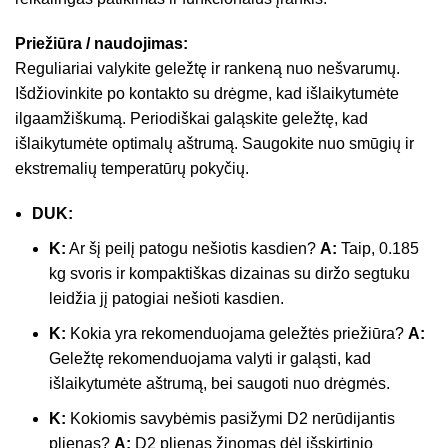
Priežiūra / naudojimas:
Reguliariai valykite geležtę ir rankeną nuo nešvarumų.
Išdžiovinkite po kontakto su drėgme, kad išlaikytumėte
ilgaamžiškumą. Periodiškai galąskite geležtę, kad
išlaikytumėte optimalų aštrumą. Saugokite nuo smūgių ir
ekstremalių temperatūrų pokyčių.
DUK:
K:
Ar šį peilį patogu nešiotis kasdien?
A:
Taip, 0.185
kg svoris ir kompaktiškas dizainas su diržo segtuku
leidžia jį patogiai nešioti kasdien.
K:
Kokia yra rekomenduojama geležtės priežiūra?
A:
Geležtę rekomenduojama valyti ir galąsti, kad
išlaikytumėte aštrumą, bei saugoti nuo drėgmės.
K:
Kokiomis savybėmis pasižymi D2 nerūdijantis
plienas?
A:
D2 plienas žinomas dėl išskirtinio