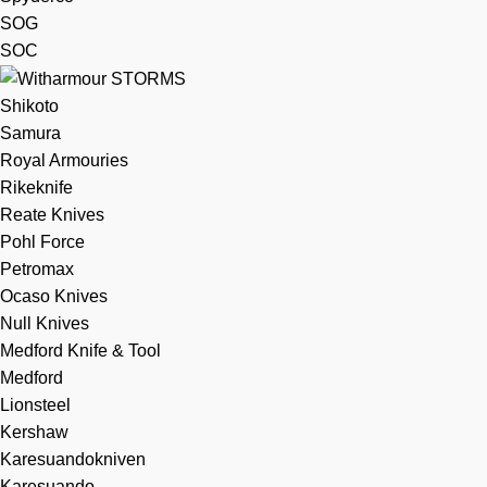
SOG
SOC
Shikoto
Samura
Royal Armouries
Rikeknife
Reate Knives
Pohl Force
Petromax
Ocaso Knives
Null Knives
Medford Knife & Tool
Medford
Lionsteel
Kershaw
Karesuandokniven
Karesuando