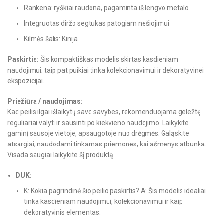
Rankena: ryškiai raudona, pagaminta iš lengvo metalo
Integruotas diržo segtukas patogiam nešiojimui
Kilmės šalis: Kinija
Paskirtis:
Šis kompaktiškas modelis skirtas kasdieniam
naudojimui, taip pat puikiai tinka kolekcionavimui ir dekoratyvinei
ekspozicijai.
Priežiūra / naudojimas:
Kad peilis ilgai išlaikytų savo savybes, rekomenduojama geležtę
reguliariai valyti ir sausinti po kiekvieno naudojimo. Laikykite
gaminį sausoje vietoje, apsaugotoje nuo drėgmės. Galąskite
atsargiai, naudodami tinkamas priemones, kai ašmenys atbunka.
Visada saugiai laikykite šį produktą.
DUK:
K: Kokia pagrindinė šio peilio paskirtis? A: Šis modelis idealiai
tinka kasdieniam naudojimui, kolekcionavimui ir kaip
dekoratyvinis elementas.