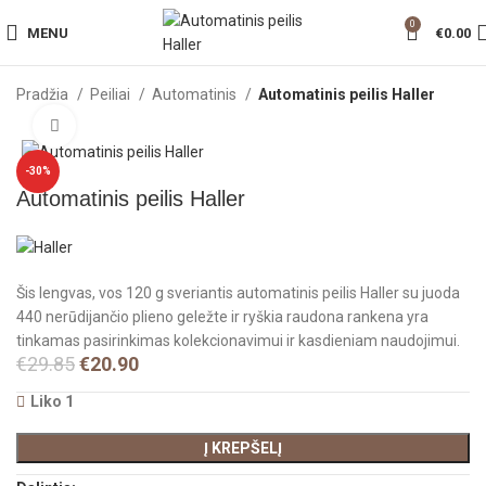
0
MENU
€
0.00
Pradžia
Peiliai
Automatinis
Automatinis peilis Haller
Click to enlarge
-30%
Automatinis peilis Haller
Šis lengvas, vos 120 g sveriantis automatinis peilis Haller su juoda
440 nerūdijančio plieno geležte ir ryškia raudona rankena yra
tinkamas pasirinkimas kolekcionavimui ir kasdieniam naudojimui.
€
29.85
€
20.90
Liko 1
Į KREPŠELĮ