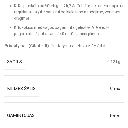
K: Kaip reikėtų prižiūrėti geležtę? A: Geležtę rekomenduojama
reguliariai valyti ir sausinti po kiekvieno naudojimo, vengiant
drėgmės.
K: Iš kokios medžiagos pagaminta geležtė? A: Geležtė
pagaminta iš patvaraus 440 nerūdijančio plieno.
Pristatymas (Citadel.lt):
Pristatymas Lietuvoje: 1–7 d.d.
SVORIS
0.12 kg
KILMĖS ŠALIS
China
GAMINTOJAS
Haller