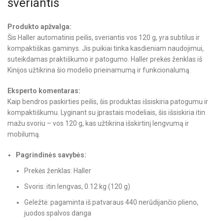
sveriantis
Produkto apžvalga:
Šis Haller automatinis peilis, sveriantis vos 120 g, yra subtilus ir
kompaktiškas gaminys. Jis puikiai tinka kasdieniam naudojimui,
suteikdamas praktiškumo ir patogumo. Haller prekės ženklas iš
Kinijos užtikrina šio modelio prieinamumą ir funkcionalumą.
Eksperto komentaras:
Kaip bendros paskirties peilis, šis produktas išsiskiria patogumu ir
kompaktiškumu. Lyginant su įprastais modeliais, šis išsiskiria itin
mažu svoriu – vos 120 g, kas užtikrina išskirtinį lengvumą ir
mobilumą.
Pagrindinės savybės:
Prekės ženklas: Haller
Svoris: itin lengvas, 0.12 kg (120 g)
Geležtė: pagaminta iš patvaraus 440 nerūdijančio plieno,
juodos spalvos danga