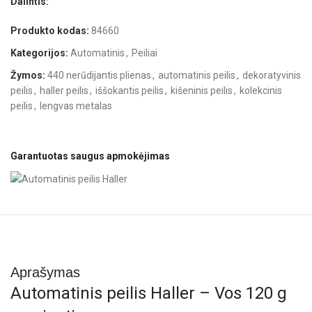
Dalintis:
Produkto kodas:
84660
Kategorijos:
Automatinis
,
Peiliai
Žymos:
440 nerūdijantis plienas
,
automatinis peilis
,
dekoratyvinis
peilis
,
haller peilis
,
iššokantis peilis
,
kišeninis peilis
,
kolekcinis
peilis
,
lengvas metalas
Garantuotas saugus apmokėjimas
Aprašymas
Automatinis peilis Haller – Vos 120 g