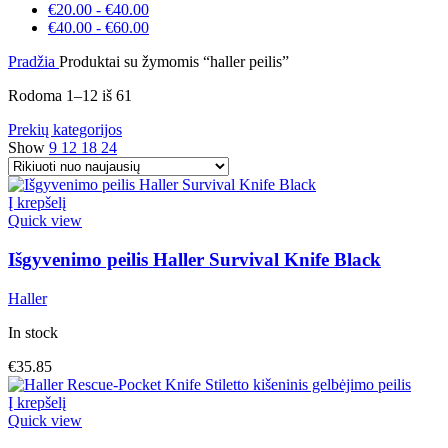
€
20.00
-
€
40.00
€
40.00
-
€
60.00
Pradžia
Produktai su žymomis “haller peilis”
Rodoma 1–12 iš 61
Prekių kategorijos
Show
9
12
18
24
Į krepšelį
Quick view
Išgyvenimo peilis Haller Survival Knife Black
Haller
In stock
€
35.85
Į krepšelį
Quick view