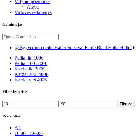
Valymo priemonės
Alyva
Virtuvės reikmenys
Gamintojas
Haller
Haller
6
Peiliai iki 100€
Peiliai 100–200€
Kardai iki 200€
Kardai 200–400€
Kardai virš 400€
Filter by price
Min
Maks
Filtruoti
kaina
kaina
Price filter
All
€
0.00
-
€
20.00