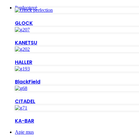
Parduotuvė
GLOCK
KANETSU
HALLER
BlackField
CITADEL
KA-BAR
Apie mus