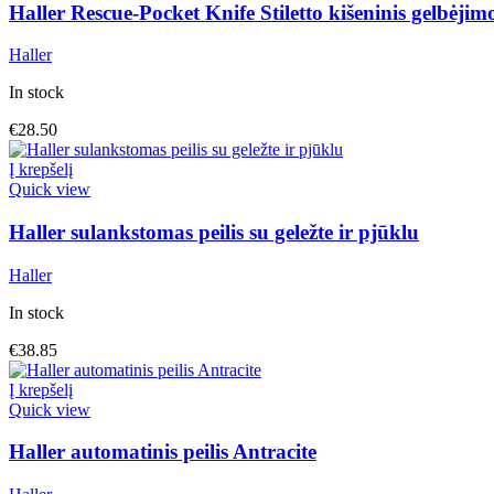
Haller Rescue-Pocket Knife Stiletto kišeninis gelbėjimo
Haller
In stock
€
28.50
Į krepšelį
Quick view
Haller sulankstomas peilis su geležte ir pjūklu
Haller
In stock
€
38.85
Į krepšelį
Quick view
Haller automatinis peilis Antracite