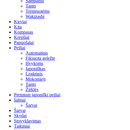
Šampanui
Tanto
Treniruotėms
Wakizashi
Kirviai
Kita
Kompasas
Krepšiai
Papuošalai
Peiliai
Automatinis
Fiksuota geležte
Išvykoms
Japoniškas
Lenktinis
Mokomieji
Tanto
Žirklės
Premium japoniški peiliai
šalmai
Šarvai
Šarvai
Skydai
Stovyklavimas
Taikiniai