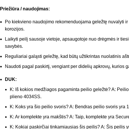
Priežiūra / naudojimas:
Po kiekvieno naudojimo rekomenduojama geležtę nuvalyti ir kr
korozijos.
Laikyti peilį sausoje vietoje, apsaugotoje nuo drėgmės ir tiesi
savybės.
Reguliariai galąsti geležtę, kad būtų užtikrintas nuolatinis a
Naudoti pagal paskirtį, vengiant per didelių apkrovų, kurios g
DUK:
K: Iš kokios medžiagos pagaminta peilio geležtė? A: Peili
plieno 4034SS.
K: Koks yra šio peilio svoris? A: Bendras peilio svoris yra 1
K: Ar komplekte yra makštis? A: Taip, komplekte yra Secu
K: Kokiai paskirčiai tinkamiausias šis peilis? A: Šis peilis 