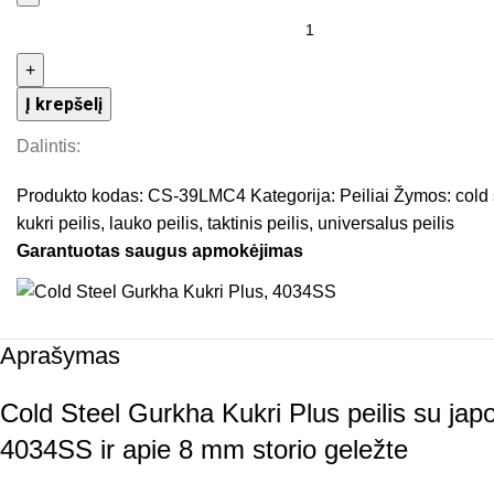
Į krepšelį
Dalintis:
Produkto kodas:
CS-39LMC4
Kategorija:
Peiliai
Žymos:
cold 
kukri peilis
,
lauko peilis
,
taktinis peilis
,
universalus peilis
Garantuotas saugus apmokėjimas
Aprašymas
Cold Steel Gurkha Kukri Plus peilis su japo
4034SS ir apie 8 mm storio geležte