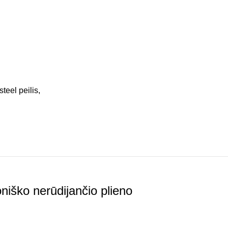
steel peilis
,
niško nerūdijančio plieno