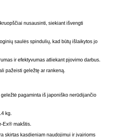
uopščiai nusausinti, siekiant išvengti
oginių saulės spindulių, kad būtų išlaikytos jo
štrumas ir efektyvumas atliekant pjovimo darbus.
ali pažeisti geležtę ar rankeną.
o geležtė pagaminta iš japoniško nerūdijančio
.4 kg.
re-Ex® makštis.
yra skirtas kasdieniam naudojimui ir įvairioms