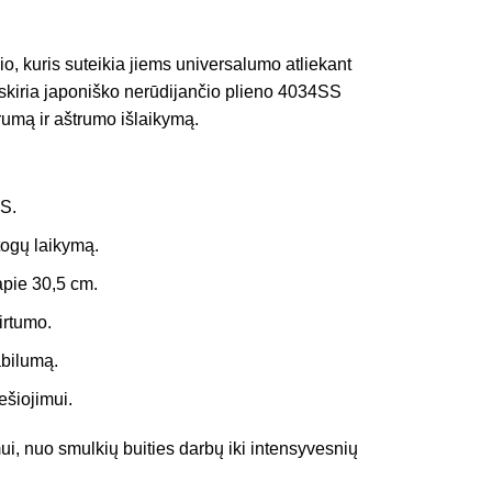
lio, kuris suteikia jiems universalumo atliekant
siskiria japoniško nerūdijančio plieno 4034SS
arumą ir aštrumo išlaikymą.
SS.
togų laikymą.
 apie 30,5 cm.
irtumo.
abilumą.
šiojimui.
ui, nuo smulkių buities darbų iki intensyvesnių