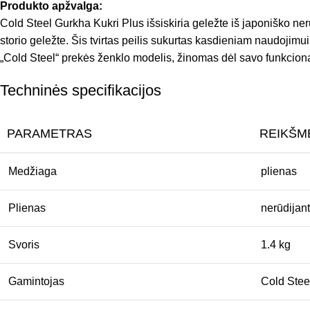
Produkto apžvalga:
Cold Steel Gurkha Kukri Plus išsiskiria geležte iš japoniško ne
storio geležte. Šis tvirtas peilis sukurtas kasdieniam naudojimui,
„Cold Steel“ prekės ženklo modelis, žinomas dėl savo funkcion
Techninės specifikacijos
PARAMETRAS
REIKŠM
Medžiaga
plienas
Plienas
nerūdijant
Svoris
1.4 kg
Gamintojas
Cold Stee