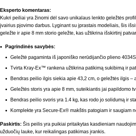
Eksperto komentaras:
Kukri peiliai yra žinomi dėl savo unikalaus lenkto geležtės profi
įvairius pjovimo darbus. Lyginant su įprastais modeliais, šis iš
geležte ir apie 8 mm storio geležte, kas užtikrina išskirtinį patv
Pagrindinės savybės:
Geležtė pagaminta iš japoniško nerūdijančio plieno 4034
Tvirta Kray-Ex™ rankena užtikrina patikimą sukibimą ir pa
Bendras peilio ilgis siekia apie 43,2 cm, o geležtės ilgis –
Geležtės storis yra apie 8 mm, suteikiantis jai papildomo tv
Bendras peilio svoris yra 1.4 kg, kas rodo jo solidumą ir st
Komplekte yra Secure-Ex® makštis patogiam ir saugiam ne
Paskirtis:
Šis peilis yra puikiai pritaikytas kasdieniam naudojim
užduočių lauke, kur reikalingas patikimas įrankis.