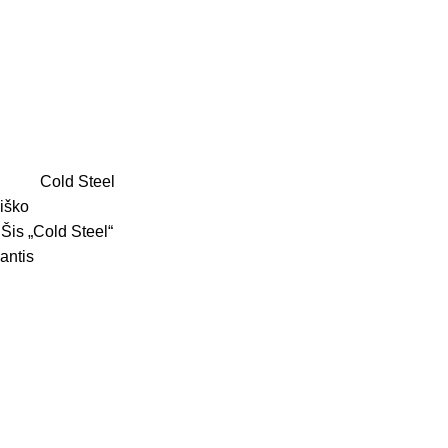
Cold Steel
niško
 Šis „Cold Steel“
antis