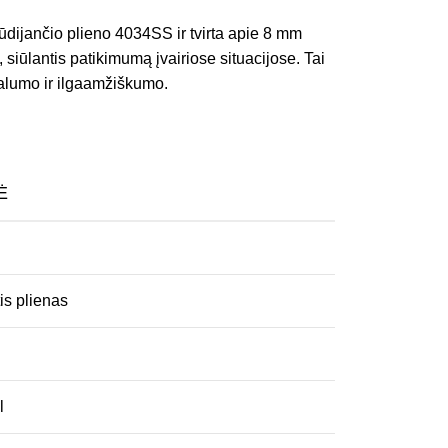
rūdijančio plieno 4034SS ir tvirta apie 8 mm
 siūlantis patikimumą įvairiose situacijose. Tai
alumo ir ilgaamžiškumo.
Ė
is plienas
l