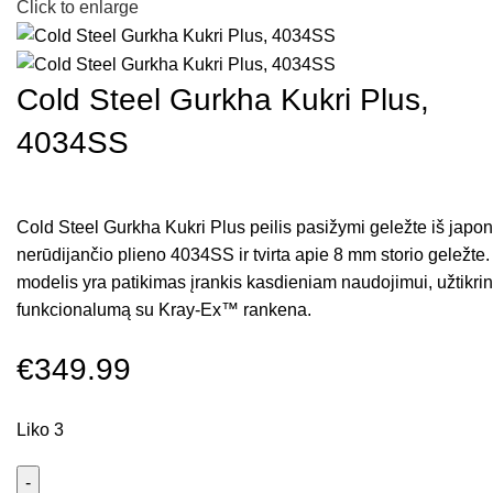
Click to enlarge
Cold Steel Gurkha Kukri Plus,
4034SS
Cold Steel Gurkha Kukri Plus peilis pasižymi geležte iš japo
nerūdijančio plieno 4034SS ir tvirta apie 8 mm storio geležte.
modelis yra patikimas įrankis kasdieniam naudojimui, užtikrin
funkcionalumą su Kray-Ex™ rankena.
€
349.99
Liko 3