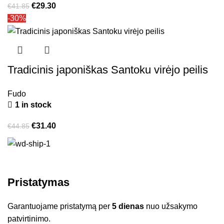
€
29.30
€
41.85
-30%
Tradicinis japoniškas Santoku virėjo peilis
Fudo
1 in stock
€
31.40
€
44.85
Pristatymas
Garantuojame pristatymą per
5 dienas
nuo užsakymo
patvirtinimo.