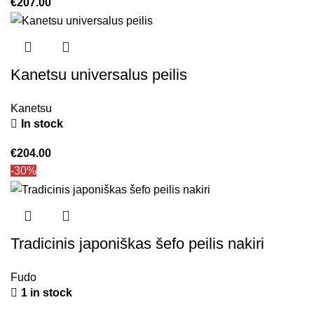
€
207.00
Kanetsu universalus peilis
Kanetsu
In stock
€
204.00
-30%
Tradicinis japoniškas šefo peilis nakiri
Fudo
1 in stock