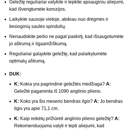
Geležtę reguliariai valykite ir tepkite apsauginiu aliejumi,
kad išvengtumėte korozijos.
Laikykite sausoje vietoje, atokiau nuo drėgmės ir
tiesioginių saulės spindulių.
Nenaudokite peilio ne pagal paskirtį, kad išsaugotumėte
jo aštrumą ir ilgaamžiškumą.
Reguliariai galąskite geležtę, kad palaikytumėte
optimalų aštrumą.
DUK:
K:
Kokia yra pagrindinė geležtės medžiaga?
A:
Geležtė pagaminta iš 1090 anglinio plieno.
K:
Koks yra šio meserio bendras ilgis?
A:
Jo bendras
ilgis yra apie 71,1 cm.
K:
Kaip reikėtų prižiūrėti anglinio plieno geležtę?
A:
Rekomenduojama valyti ir tepti aliejumi, kad