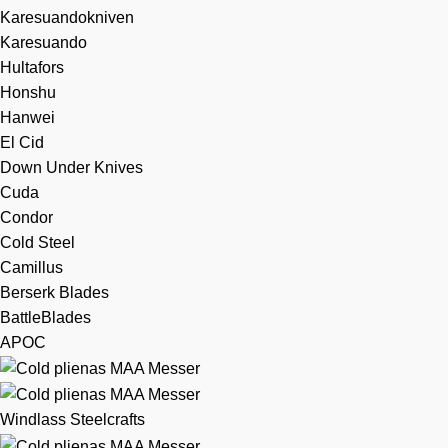
Karesuandokniven
Karesuando
Hultafors
Honshu
Hanwei
El Cid
Down Under Knives
Cuda
Condor
Cold Steel
Camillus
Berserk Blades
BattleBlades
APOC
Windlass Steelcrafts