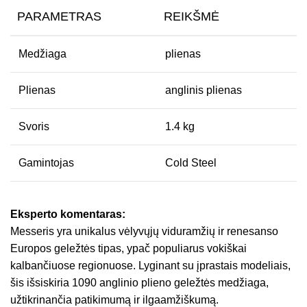
PARAMETRAS
REIKŠMĖ
Medžiaga
plienas
Plienas
anglinis plienas
Svoris
1.4 kg
Gamintojas
Cold Steel
Eksperto komentaras:
Messeris yra unikalus vėlyvųjų viduramžių ir renesanso
Europos geležtės tipas, ypač populiarus vokiškai
kalbančiuose regionuose. Lyginant su įprastais modeliais,
šis išsiskiria 1090 anglinio plieno geležtės medžiaga,
užtikrinančia patikimumą ir ilgaamžiškumą.