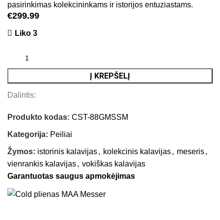
pasirinkimas kolekcininkams ir istorijos entuziastams.
€
299.99
Liko 3
Į KREPŠELĮ
Dalintis:
Produkto kodas:
CST-88GMSSM
Kategorija:
Peiliai
Žymos:
istorinis kalavijas
,
kolekcinis kalavijas
,
meseris
,
vienrankis kalavijas
,
vokiškas kalavijas
Garantuotas saugus apmokėjimas