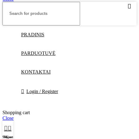
PRADINIS
PARDUOTUVĖ
KONTAKTAI
Login / Register
Shopping cart
Close
0
Shop
My account
Cart