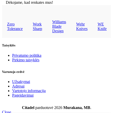
Dėkojame, kad renkates mus!
Williams
Zero
Work
Wehr
WE
Blade
Tolerance
Sharp
Knives
Knife
Design
Taisyklės
Privatumo politika
Pirkimo taisyklės
Vartotojo erdvė
Užsakymai
Adresai
Vartotojo informacija
Pageidavimai
Citadel
parduotuvė
2026
Murakana, MB
.
Close