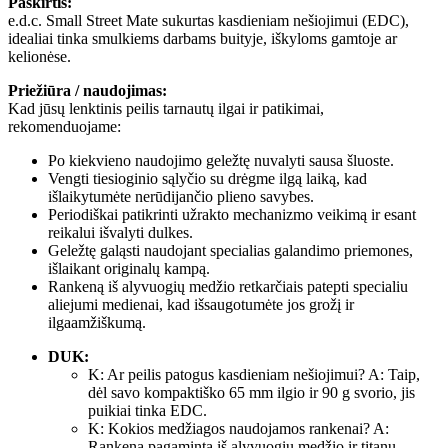
Paskirtis:
e.d.c. Small Street Mate sukurtas kasdieniam nešiojimui (EDC),
idealiai tinka smulkiems darbams buityje, iškyloms gamtoje ar
kelionėse.
Priežiūra / naudojimas:
Kad jūsų lenktinis peilis tarnautų ilgai ir patikimai,
rekomenduojame:
Po kiekvieno naudojimo geležtę nuvalyti sausa šluoste.
Vengti tiesioginio sąlyčio su drėgme ilgą laiką, kad
išlaikytumėte nerūdijančio plieno savybes.
Periodiškai patikrinti užrakto mechanizmo veikimą ir esant
reikalui išvalyti dulkes.
Geležtę galąsti naudojant specialias galandimo priemones,
išlaikant originalų kampą.
Rankeną iš alyvuogių medžio retkarčiais patepti specialiu
aliejumi medienai, kad išsaugotumėte jos grožį ir
ilgaamžiškumą.
DUK:
K: Ar peilis patogus kasdieniam nešiojimui? A: Taip,
dėl savo kompaktiško 65 mm ilgio ir 90 g svorio, jis
puikiai tinka EDC.
K: Kokios medžiagos naudojamos rankenai? A:
Rankena pagaminta iš alyvuogių medžio ir titanu