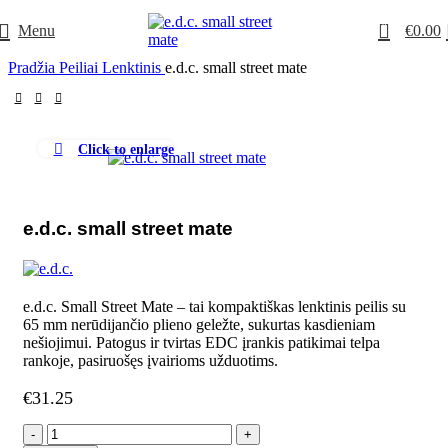
0
Menu
€
0.00
Pradžia
Peiliai
Lenktinis
e.d.c. small street mate
Click to enlarge
e.d.c. small street mate
e.d.c. Small Street Mate – tai kompaktiškas lenktinis peilis su
65 mm nerūdijančio plieno geležte, sukurtas kasdieniam
nešiojimui. Patogus ir tvirtas EDC įrankis patikimai telpa
rankoje, pasiruošęs įvairioms užduotims.
€
31.25
produkto