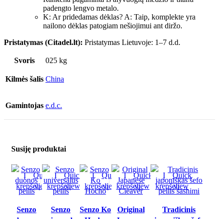
padengto lengvo metalo.
K: Ar pridedamas dėklas? A: Taip, komplekte yra
nailono dėklas patogiam nešiojimui ant diržo.
Pristatymas (Citadel.lt):
Pristatymas Lietuvoje: 1–7 d.d.
Svoris
025 kg
Kilmės šalis
China
Gamintojas
e.d.c.
Susiję produktai
Į
Quick
Į
Quick
Į
Quick
Į
Quick
Į
Quick
krepšelį
view
krepšelį
view
krepšelį
view
krepšelį
view
krepšelį
view
Senzo
Senzo
Senzo Ko
Original
Tradicinis