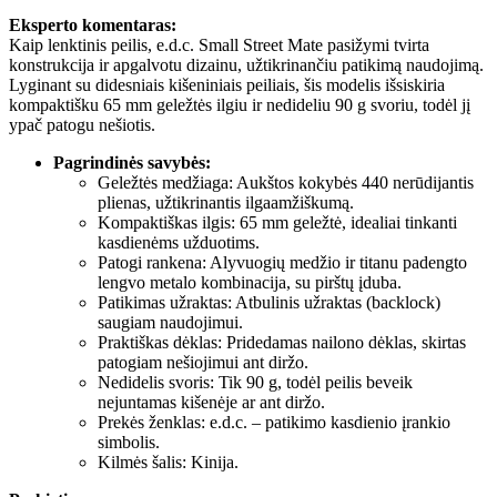
Eksperto komentaras:
Kaip lenktinis peilis, e.d.c. Small Street Mate pasižymi tvirta
konstrukcija ir apgalvotu dizainu, užtikrinančiu patikimą naudojimą.
Lyginant su didesniais kišeniniais peiliais, šis modelis išsiskiria
kompaktišku 65 mm geležtės ilgiu ir nedideliu 90 g svoriu, todėl jį
ypač patogu nešiotis.
Pagrindinės savybės:
Geležtės medžiaga: Aukštos kokybės 440 nerūdijantis
plienas, užtikrinantis ilgaamžiškumą.
Kompaktiškas ilgis: 65 mm geležtė, idealiai tinkanti
kasdienėms užduotims.
Patogi rankena: Alyvuogių medžio ir titanu padengto
lengvo metalo kombinacija, su pirštų įduba.
Patikimas užraktas: Atbulinis užraktas (backlock)
saugiam naudojimui.
Praktiškas dėklas: Pridedamas nailono dėklas, skirtas
patogiam nešiojimui ant diržo.
Nedidelis svoris: Tik 90 g, todėl peilis beveik
nejuntamas kišenėje ar ant diržo.
Prekės ženklas: e.d.c. – patikimo kasdienio įrankio
simbolis.
Kilmės šalis: Kinija.