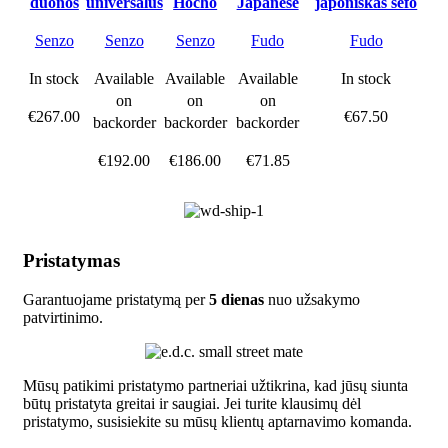
duonos
universalus
Hocho
Japanese
japoniškas šefo
peilis
peilis
Cleaver
peilis sashimi
Senzo
Senzo
Senzo
Fudo
Fudo
Available
In stock
Available
Available
In stock
on
on
on
€
267.00
€
67.50
backorder
backorder
backorder
€
186.00
€
192.00
€
71.85
Pristatymas
Garantuojame pristatymą per
5 dienas
nuo užsakymo
patvirtinimo.
Mūsų patikimi pristatymo partneriai užtikrina, kad jūsų siunta
būtų pristatyta greitai ir saugiai. Jei turite klausimų dėl
pristatymo, susisiekite su mūsų klientų aptarnavimo komanda.