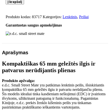
kiekis:
Į krepšelį
e.d.c.
small
street
Produkto kodas:
83717
Kategorijos:
Lenktinis
,
Peiliai
mate
Garantuotas saugus apmokėjimas
Aprašymas
Kompaktiškas 65 mm geležtės ilgis ir
patvarus nerūdijantis plienas
Produkto apžvalga:
e.d.c. Small Street Mate yra patikimas lenktinis peilis, išsiskiriantis
kompaktišku 65 mm geležtės ilgiu ir patvariu nerūdijančiu plienu.
Šis modelis idealiai tinka kasdieniam nešiojimui (EDC) ir įvairioms
išvykoms, užtikrinant patogumą ir funkcionalumą. Pagamintas
Kinijoje, e.d.c. prekės ženklo kišeninis peilis yra tinkamas
pasirinkimas praktiškumo ieškantiems vartotojams.