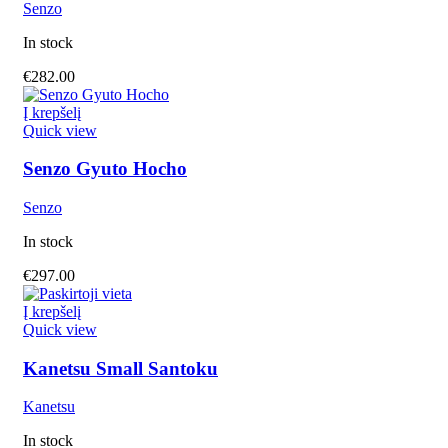
Senzo
In stock
€
282.00
Į krepšelį
Quick view
Senzo Gyuto Hocho
Senzo
In stock
€
297.00
Į krepšelį
Quick view
Kanetsu Small Santoku
Kanetsu
In stock