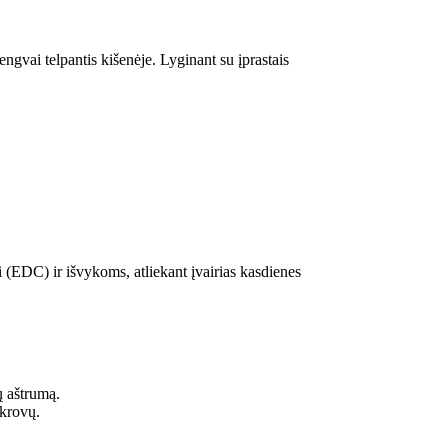
engvai telpantis kišenėje. Lyginant su įprastais
i (EDC) ir išvykoms, atliekant įvairias kasdienes
lų aštrumą.
pkrovų.