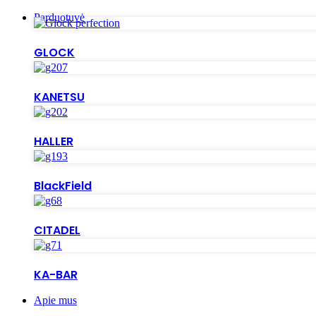
Parduotuvė
GLOCK
KANETSU
HALLER
BlackField
CITADEL
KA-BAR
Apie mus