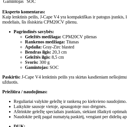
Gamintojas
SOC
Eksperto komentaras:
Kaip lenktinis peilis, J-Cape V4 yra kompaktiškas ir patogus įrankis, l
modeliais, šis išsiskiria CPM20CV plienu.
Pagrindinės savybės:
Geležtės medžiaga:
CPM20CV plienas
Rankenos medžiaga:
Titanas
Apdaila:
Gray-Zirc blasted
Bendras ilgis:
20,3 cm
Geležtės ilgis:
8,5 cm
Svoris:
300 g
Gamintojas:
SOC
Paskirtis:
J-Cape V4 lenktinis peilis yra skirtas kasdieniam nešiojimu
užduotis.
Priežiūra / naudojimas:
Reguliariai valykite geležtę ir rankeną po kiekvieno naudojimo.
Laikykite sausoje vietoje, apsaugotoje nuo drėgmės.
Aštrinkite geležtę specialiais įrankiais, siekiant išlaikyti optima
Naudokite peilį pagal numatytą paskirtį, vengiant per didelių a
DUK: