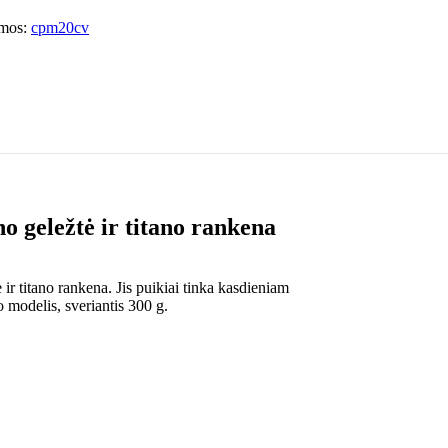
mos:
cpm20cv
o geležtė ir titano rankena
ir titano rankena. Jis puikiai tinka kasdieniam
modelis, sveriantis 300 g.