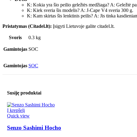
K: Kokia yra šio peilio geležtės medžiaga? A: Geležtė
K: Kiek sveria šis modelis? A: J-Cape V4 sveria 300 g.
K: Kam skirtas šis lenktinis peilis? A: Jis tinka kasdien
Pristatymas (Citadel.lt):
Įsigyti Lietuvoje galite citadel.lt.
Svoris
0.3 kg
Gamintojas
SOC
Gamintojas
SOC
Susiję produktai
Į krepšelį
Quick view
Senzo Sashimi Hocho