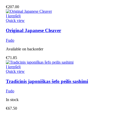
€
207.00
Į krepšelį
Quick view
Original Japanese Cleaver
Fudo
Available on backorder
€
71.85
Į krepšelį
Quick view
Tradicinis japoniškas šefo peilis sashimi
Fudo
In stock
€
67.50