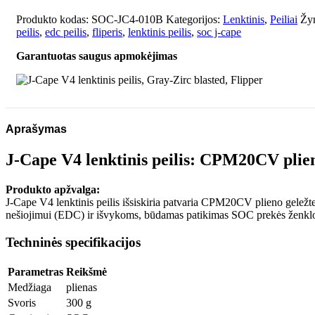
V4
lenktinis
Produkto kodas:
SOC-JC4-010B
Kategorijos:
Lenktinis
,
Peiliai
Žy
peilis,
peilis
,
edc peilis
,
fliperis
,
lenktinis peilis
,
soc j-cape
Gray-
Garantuotas saugus apmokėjimas
Zirc
blasted,
Flipper
Aprašymas
J-Cape V4 lenktinis peilis: CPM20CV plien
Produkto apžvalga:
J-Cape V4 lenktinis peilis išsiskiria patvaria CPM20CV plieno geležte 
nešiojimui (EDC) ir išvykoms, būdamas patikimas SOC prekės ženklo 
Techninės specifikacijos
Parametras
Reikšmė
Medžiaga
plienas
Svoris
300 g