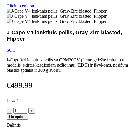
Click to enlarge
J-Cape V4 lenktinis peilis, Gray-Zirc blasted,
Flipper
SOC
J-Cape V4 lenktinis peilis su CPM20CV plieno geležte ir titano r
modelis, skirtas kasdieniam nešiojimui (EDC) ir išvykoms, pasižym
blasted apdaila ir 300 g svoriu.
€
499.99
Liko 4
produkto
kiekis:
Į krepšelį
J-
Dalintis:
Cape