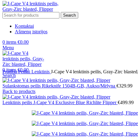
Search
Kontaktai
Ašmenų istorijos
0
items
€
0.00
Menu
0
items
€
0.00
Pradžia
Peiliai
Lenktinis
J-Cape V4 lenktinis peilis, Gray-Zirc blasted
Search
Sulankstomas peilis Rikeknife 1504B-GB, Aukso/Mėlyna
€
329.99
Back to products
Lenktinis peilis J-Cape V4 Exclusive Blue Richlite Flipper
€
499.99