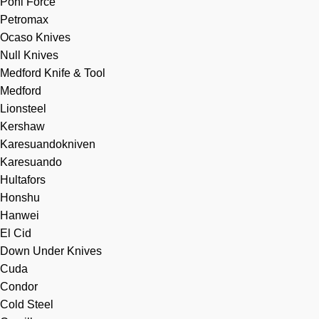
Pohl Force
Petromax
Ocaso Knives
Null Knives
Medford Knife & Tool
Medford
Lionsteel
Kershaw
Karesuandokniven
Karesuando
Hultafors
Honshu
Hanwei
El Cid
Down Under Knives
Cuda
Condor
Cold Steel