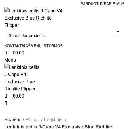
0
0
0
PARDUOTUVĖ
APIE MUS
KONTAKTAI
AŠMENŲ ISTORIJOS
€
0.00
Menu
€
0.00
Search
Pradžia
Peiliai
Lenktinis
Lenktinis peilis J-Cape V4 Exclusive Blue Richlite