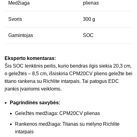
Medžiaga
plienas
Svoris
300 g
Gamintojas
SOC
Eksperto komentaras:
Šis SOC lenktinis peilis, kurio bendras ilgis siekia 20,3 cm,
o geležtės – 8,5 cm, išsiskiria CPM20CV plieno geležte bei
titano rankena su Richlite intarpais. Tai patogus EDC
įrankis įvairioms veikloms.
Pagrindinės savybės:
Geležtės medžiaga: CPM20CV plienas
Rankenos medžiaga: Titanas su mėlyno Richlite
intarpais