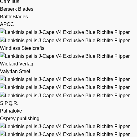
Camillus
Berserk Blades
BattleBlades
APOC
Windlass Steelcrafts
Wieland Verlag
Valyrian Steel
S.P.Q.R.
Palnatoke
Osprey publishing