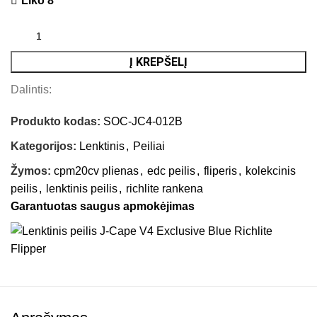
Liko 8
Į KREPŠELĮ
Dalintis:
Produkto kodas:
SOC-JC4-012B
Kategorijos:
Lenktinis
,
Peiliai
Žymos:
cpm20cv plienas
,
edc peilis
,
fliperis
,
kolekcinis
peilis
,
lenktinis peilis
,
richlite rankena
Garantuotas saugus apmokėjimas