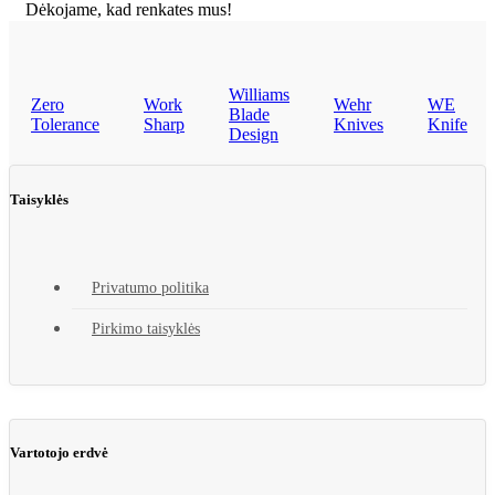
Dėkojame, kad renkates mus!
Williams
Zero
Work
Wehr
WE
Blade
Tolerance
Sharp
Knives
Knife
Design
Taisyklės
Privatumo politika
Pirkimo taisyklės
Vartotojo erdvė