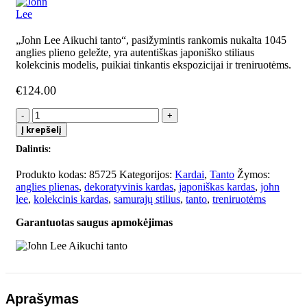
„John Lee Aikuchi tanto“, pasižymintis rankomis nukalta 1045
anglies plieno geležte, yra autentiškas japoniško stiliaus
kolekcinis modelis, puikiai tinkantis ekspozicijai ir treniruotėms.
€
124.00
produkto
kiekis:
Į krepšelį
John
Dalintis:
Lee
Aikuchi
Produkto kodas:
85725
Kategorijos:
Kardai
,
Tanto
Žymos:
tanto
anglies plienas
,
dekoratyvinis kardas
,
japoniškas kardas
,
john
lee
,
kolekcinis kardas
,
samurajų stilius
,
tanto
,
treniruotėms
Garantuotas saugus apmokėjimas
Aprašymas