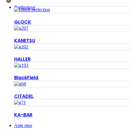
0
0
Parduotuvė
GLOCK
KANETSU
HALLER
BlackField
CITADEL
KA-BAR
Apie mus