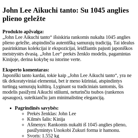
John Lee Aikuchi tanto: Su 1045 anglies
plieno geležte
Produkto apžvalga:
„John Lee Aikuchi tanto“ išsiskiria rankomis nukalta 1045 anglies
plieno geležte, atspindinčia autentišką samurajų tradiciją. Tai idealus
pasirinkimas kolekcijai ir ekspozicijai, leidžiantis pajusti japoniškos
meistrystės dvasią. „John Lee“ prekės ženklo modelis, pagamintas
Kinijoje, derina kokybę su istorine verte.
Eksperto komentaras:
Japoniški tanto kardai, tokie kaip „John Lee Aikuchi tanto“, yra ne
tik dekoratyviniai elementai, bet ir meno kūriniai, atspindintys
turtingą samurajų kultūrą. Lyginant su tradiciniais tantomis, šis
modelis pasižymi Aikuchi stiliumi, neturinčiu tsubos (rankenos
apsaugos), suteikiančiu jam minimalistinę eleganciją.
Pagrindinės savybės:
Prekės ženklas: John Lee
Kilmės šalis: Kinija
Ašmenys: Rankomis nukalti iš 1045 anglies plieno,
pasižymintys Unokobi Zukuri forma ir hamonu.
Svoris: 1.552 kg