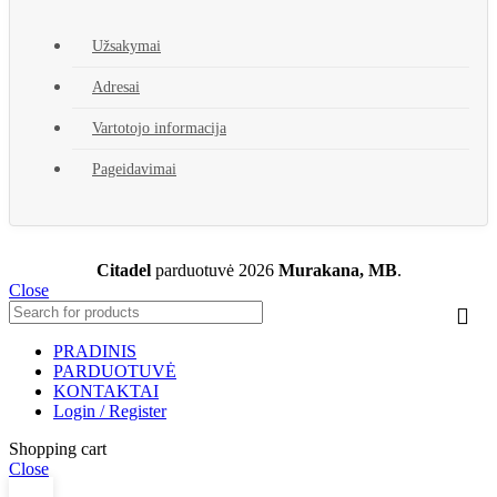
Užsakymai
Adresai
Vartotojo informacija
Pageidavimai
Citadel
parduotuvė
2026
Murakana, MB
.
Close
PRADINIS
PARDUOTUVĖ
KONTAKTAI
Login / Register
Shopping cart
Close