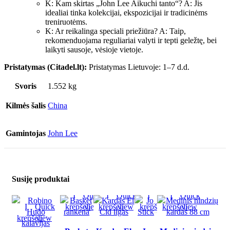
K: Kam skirtas „John Lee Aikuchi tanto“? A: Jis
idealiai tinka kolekcijai, ekspozicijai ir tradicinėms
treniruotėms.
K: Ar reikalinga speciali priežiūra? A: Taip,
rekomenduojama reguliariai valyti ir tepti geležtę, bei
laikyti sausoje, vėsioje vietoje.
Pristatymas (Citadel.lt):
Pristatymas Lietuvoje: 1–7 d.d.
Svoris
1.552 kg
Kilmės šalis
China
Gamintojas
John Lee
Susiję produktai
Į
Quick
Į
Quick
Į
Quick
Į
Quick
Į
Quick
krepšelį
view
krepšelį
view
krepšelį
view
krepšelį
view
krepšelį
view