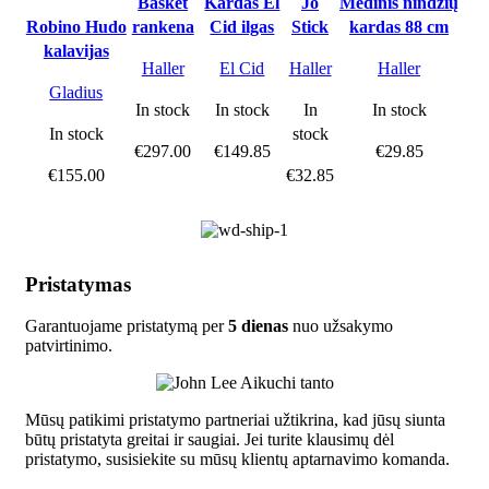
Basket
Kardas El
Jo
Medinis nindzių
Robino Hudo
rankena
Cid ilgas
Stick
kardas 88 cm
kalavijas
Haller
El Cid
Haller
Haller
Gladius
In stock
In stock
In
In stock
In stock
stock
€
297.00
€
149.85
€
29.85
€
155.00
€
32.85
Pristatymas
Garantuojame pristatymą per
5 dienas
nuo užsakymo
patvirtinimo.
Mūsų patikimi pristatymo partneriai užtikrina, kad jūsų siunta
būtų pristatyta greitai ir saugiai. Jei turite klausimų dėl
pristatymo, susisiekite su mūsų klientų aptarnavimo komanda.