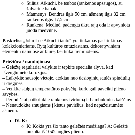
Stilius: Aikuchi, be tsubos (rankenos apsaugos), su
žalvarine habaki.
Matmenys: Bendras ilgis 50 cm, ašmenų ilgis 32 cm,
rankenos ilgis 17,5 cm.
Rankena: Medinė, padengta tikra rajų oda ir apvyniota
juoda medvilne.
Paskirtis:
„John Lee Aikuchi tanto“ yra tinkamas pasirinkimas
kolekcionieriams, Rytų kultūros entuziastams, dekoratyviniam
elementui namuose ar biure, bei tinka treniruotėms.
Priežiūra / naudojimas:
– Geležtę reguliariai valykite ir tepkite specialia alyva, kad
išvengtumėte korozijos.
– Laikykite sausoje vietoje, atokiau nuo tiesioginių saulės spindulių
ir drėgmės.
– Venkite staigių temperatūros pokyčių, kurie gali paveikti plieno
savybes.
– Periodiškai patikrinkite rankenos tvirtumą ir bambukinius kaiščius.
– Nenaudokite smūgiams į kietus paviršius, kad nepažeistumėte
ašmenų.
DUK:
K: Kokia yra šio tanto geležtės medžiaga? A: Geležtė
nukalta iš 1045 anglies plieno.